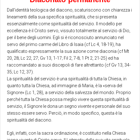
Dall’identità teologica del diacono, scaturiscono con chiarezza i
lineamenti della sua specifica spiritualità, che si presenta
essenzialmente come spiritualità del servizio. Il modello per
eccellenza è il Cristo servo, vissuto totalmente al servizio di Dio,
per il bene degli uomini. Egli si è riconosciuto annunciato nel
servo del primo carme del Libro di Isaia (cf Lc 4, 18-19), ha
qualificato espressamente la sua azione come diaconia (cf Mt
20, 28; Lc 22, 27; Gv 13, 1-17; Fil 2, 7-8; 1 Pt 2, 21-25) ed ha
raccomandato ai suoi discepoli di fare altrettanto (cf Gv 13, 34-
35; Lc 12, 37).
La spiritualità del servizio è una spiritualità di tutta la Chiesa, in
quanto tutta la Chiesa, ad immagine di Maria, è la «serva del
Signore» (Lc 1, 28), a servizio della salvezza del mondo. Proprio
perché tutta la Chiesa possa meglio vivere questa spiritualità di
servizio, il Signore le dona un segno vivente e personale del suo
stesso essere servo. Perciò, in modo specifico, questa è la
spiritualità del diacono.
Egli, infatti, con la sacra ordinazione, è costituito nella Chiesa