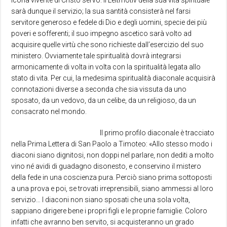
icona vivente di Cristo servo. Il Leitmotiv della sua vita spirituale
sarà dunque il servizio; la sua santità consisterà nel farsi
servitore generoso e fedele di Dio e degli uomini, specie dei più
poveri e sofferenti; il suo impegno ascetico sarà volto ad
acquisire quelle virtù che sono richieste dall’esercizio del suo
ministero. Ovviamente tale spiritualità dovrà integrarsi
armonicamente di volta in volta con la spiritualità legata allo
stato di vita. Per cui, la medesima spiritualità diaconale acquisirà
connotazioni diverse a seconda che sia vissuta da uno
sposato, da un vedovo, da un celibe, da un religioso, da un
consacrato nel mondo.
Il primo profilo diaconale è tracciato
nella Prima Lettera di San Paolo a Timoteo: «Allo stesso modo i
diaconi siano dignitosi, non doppi nel parlare, non dediti a molto
vino né avidi di guadagno disonesto, e conservino il mistero
della fede in una coscienza pura. Perciò siano prima sottoposti
a una prova e poi, se trovati irreprensibili, siano ammessi al loro
servizio… I diaconi non siano sposati che una sola volta,
sappiano dirigere bene i propri figli e le proprie famiglie. Coloro
infatti che avranno ben servito, si acquisteranno un grado