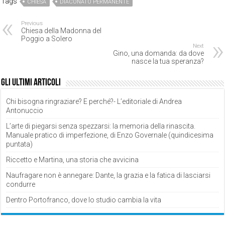
Tags
CHIESA
DIACONATO PERMANENTE
Previous
Chiesa della Madonna del
Poggio a Solero
Next
Gino, una domanda: da dove
nasce la tua speranza?
Gli ultimi articoli
Chi bisogna ringraziare? E perché?- L’editoriale di Andrea
Antonuccio
L’arte di piegarsi senza spezzarsi: la memoria della rinascita.
Manuale pratico di imperfezione, di Enzo Governale (quindicesima
puntata)
Riccetto e Martina, una storia che avvicina
Naufragare non è annegare: Dante, la grazia e la fatica di lasciarsi
condurre
Dentro Portofranco, dove lo studio cambia la vita