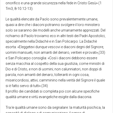
onorifico e una grande sicurezza nella fede in Cristo Gesù» (1
Tm3, 8-10.12-13).
Le qualità elencate da Paolo sono prevalentemente umane,
quasi a dire che i diaconi potranno svolgere il loro ministero
solo se saranno dei modelli anche umanamente apprezzati. Del
richiamo di Paolo troviamo eco in altri testi dei Padri Apostolici,
specialmente nella Didachè e in San Policarpo. La Didachè
esorta: «Eleggetevi dunque vescovi e diaconi degni del Signore,
uomini mansueti, non amanti del denaro, veritieri e provati»,(33)
e San Policarpo consiglia: «Così i diaconi debbono essere
senza macchia al cospetto della sua giustizia, come ministri di
Dio e di Cristo, e non di uomini; non calunniatori, non doppi di
parola, non amanti del denaro; tolleranti in ogni cosa,
misericordiosi, attivi; camminino nella verità del Signore il quale
si è fatto servo di tutti».(34)
Il profilo dei candidati si completa poi con alcune specifiche
qualità umane e virtù evangeliche esigite dalla diaconia.
Tra le qualità umane sono da segnalare: la maturità psichica, la