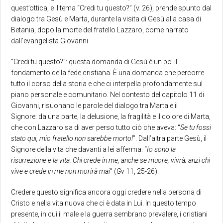
quest’ottica, e il tema “Credi tu questo?” (v. 26), prende spunto dal
dialogo tra Gesù e Marta, durante la visita di Gesù alla casa di
Betania, dopo la morte del fratello Lazzaro, come narrato
dall’evangelista Giovanni.
“Credi tu questo?”: questa domanda di Gesù è un po’ il
fondamento della fede cristiana. È una domanda che percorre
tutto il corso della storia e che ci interpella profondamente sul
piano personale e comunitario. Nel contesto del capitolo 11 di
Giovanni, risuonano le parole del dialogo tra Marta e il
Signore: da una parte, la delusione, la fragilità e il dolore di Marta,
che con Lazzaro sa di aver perso tutto ciò che aveva: “
Se tu fossi
stato qui, mio fratello non sarebbe morto
!
”. Dall’altra parte Gesù, il
Signore della vita che davanti a lei afferma: “
Io sono la
risurrezione e la vita. Chi crede in me, anche se muore, vivrà; anzi chi
vive e crede in me non morirà ma
i
” (
Gv
11, 25-26).
Credere questo significa ancora oggi credere nella persona di
Cristo e nella vita nuova che ci è data in Lui. In questo tempo
presente, in cui il male e la guerra sembrano prevalere, i cristiani