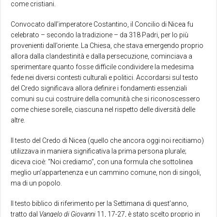
come cristiani.
Convocato dall’imperatore Costantino, il Concilio di Nicea fu
celebrato – secondo la tradizione – da 318 Padri, per lo più
provenienti dall’oriente. La Chiesa, che stava emergendo proprio
allora dalla clandestinità e dalla persecuzione, cominciava a
sperimentare quanto fosse difficile condividere la medesima
fede nei diversi contesti culturali e politici. Accordarsi sul testo
del Credo significava allora definire i fondamenti essenziali
comuni su cui costruire della comunità che si riconoscessero
come chiese sorelle, ciascuna nel rispetto delle diversità delle
altre.
Il testo del Credo di Nicea (quello che ancora oggi noi recitiamo)
utilizzava in maniera significativa la prima persona plurale;
diceva cioè: “Noi crediamo”, con una formula che sottolinea
meglio un’appartenenza e un cammino comune, non di singoli,
ma di un popolo.
Il testo biblico di riferimento per la Settimana di quest’anno,
tratto dal
Vangelo di Giovanni
11, 17-27, è stato scelto proprio in