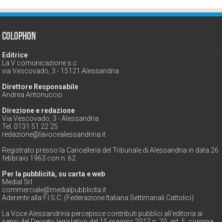
Colophon
Editrice
La V comunicazione s.c.
via Vescovado, 3 - 15121 Alessandria
Direttore Responsabile
Andrea Antonuccio
Direzione e redazione
Via Vescovado, 3 - Alessandria
Tel. 0131 51 22 25
redazione@lavocealessandrina.it
Registrato presso la Cancelleria del Tribunale di Alessandria in data 26
febbraio 1963 con n. 62
Per la pubblicità, su carta e web
Medial Srl
commerciale@medialpubblicita.it
Aderente alla F.I.S.C. (Federazione Italiana Settimanali Cattolici)
La Voce Alessandrina percepisce contributi pubblici all'editoria ai
sensi del Decreto legislativo del 15 maggio 2017 n. 70, art. 5, comma