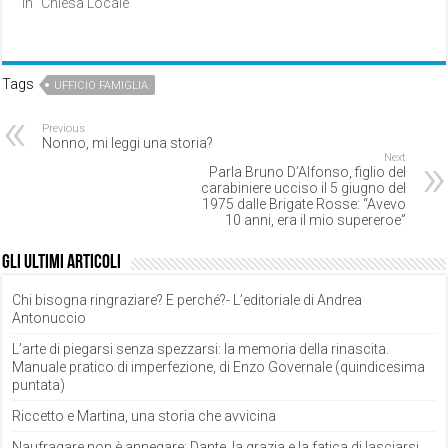
In "Chiesa Locale"
Tags
UFFICIO FAMIGLIA
Previous
Nonno, mi leggi una storia?
Next
Parla Bruno D’Alfonso, figlio del
carabiniere ucciso il 5 giugno del
1975 dalle Brigate Rosse: “Avevo
10 anni, era il mio supereroe”
Gli ultimi articoli
Chi bisogna ringraziare? E perché?- L’editoriale di Andrea
Antonuccio
L’arte di piegarsi senza spezzarsi: la memoria della rinascita.
Manuale pratico di imperfezione, di Enzo Governale (quindicesima
puntata)
Riccetto e Martina, una storia che avvicina
Naufragare non è annegare: Dante, la grazia e la fatica di lasciarsi