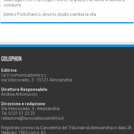
condurre
Dentro Portofranco, dove lo studio cambia la vita
Colophon
Editrice
La V comunicazione s.c.
via Vescovado, 3 - 15121 Alessandria
Direttore Responsabile
Andrea Antonuccio
Direzione e redazione
Via Vescovado, 3 - Alessandria
Tel. 0131 51 22 25
redazione@lavocealessandrina.it
Registrato presso la Cancelleria del Tribunale di Alessandria in data 26
febbraio 1963 con n. 62