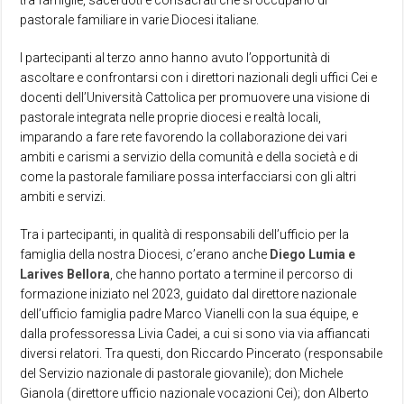
pastorale familiare in varie Diocesi italiane.
I partecipanti al terzo anno hanno avuto l’opportunità di
ascoltare e confrontarsi con i direttori nazionali degli uffici Cei e
docenti dell’Università Cattolica per promuovere una visione di
pastorale integrata nelle proprie diocesi e realtà locali,
imparando a fare rete favorendo la collaborazione dei vari
ambiti e carismi a servizio della comunità e della società e di
come la pastorale familiare possa interfacciarsi con gli altri
ambiti e servizi.
Tra i partecipanti, in qualità di responsabili dell’ufficio per la
famiglia della nostra Diocesi, c’erano anche
Diego Lumia e
Larives Bellora
, che hanno portato a termine il percorso di
formazione iniziato nel 2023, guidato dal direttore nazionale
dell’ufficio famiglia padre Marco Vianelli con la sua équipe, e
dalla professoressa Livia Cadei, a cui si sono via via affiancati
diversi relatori. Tra questi, don Riccardo Pincerato (responsabile
del Servizio nazionale di pastorale giovanile); don Michele
Gianola (direttore ufficio nazionale vocazioni Cei); don Alberto