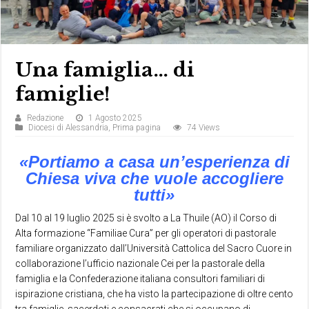
Una famiglia… di
famiglie!
Redazione
1 Agosto 2025
Diocesi di Alessandria
,
Prima pagina
74 Views
«Portiamo a casa un’esperienza di
Chiesa viva che vuole accogliere
tutti»
Dal 10 al 19 luglio 2025 si è svolto a La Thuile (AO) il Corso di
Alta formazione “Familiae Cura” per gli operatori di pastorale
familiare organizzato dall’Università Cattolica del Sacro Cuore in
collaborazione l’ufficio nazionale Cei per la pastorale della
famiglia e la Confederazione italiana consultori familiari di
ispirazione cristiana, che ha visto la partecipazione di oltre cento
tra famiglie, sacerdoti e consacrati che si occupano di