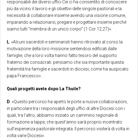
responsabili dei diversi uffici Cei ci ha consentito di conoscere
più da vicino il lavoro e gli obiettivi delle singole pastorali e la
necessità di collaborare insieme avendo una visione comune,
imparando a relazionarsi, pregare e progettare insieme perché
siamo tutti “membra di un unico corpo” (1 Cor 12,27)».
L
: «Alcuni sacerdoti e seminaristi hanno ritrovato al corso la
motivazione della loro missione sentendosi edificati dalle
famiglie, che a loro volta hanno fatto tesoro del supporto
fraterno dei consacrati: pensiamo che sia importante questa
fraternità tra famiglie e sacerdoti in diocesi, come ha auspicato
papa Francesco».
Quali progetti avete dopo La Thuile?
D
: «Questo percorso ha aperto le porte a nuove collaborazioni,
in particolare tra i responsabili degli uffici di altre Diocesi con i
quali, tra l’altro, abbiamo iniziato un cammino regionale di
formazione a tappe, che quest’anno sarà proprio incentrato
sull’esperienza pastorale integrata. Il percorso visiterà di volta in
volta varie Diocesi».