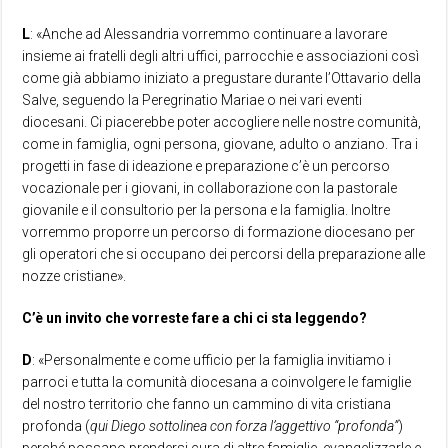
L
: «Anche ad Alessandria vorremmo continuare a lavorare
insieme ai fratelli degli altri uffici, parrocchie e associazioni così
come già abbiamo iniziato a pregustare durante l’Ottavario della
Salve, seguendo la Peregrinatio Mariae o nei vari eventi
diocesani. Ci piacerebbe poter accogliere nelle nostre comunità,
come in famiglia, ogni persona, giovane, adulto o anziano. Tra i
progetti in fase di ideazione e preparazione c’è un percorso
vocazionale per i giovani, in collaborazione con la pastorale
giovanile e il consultorio per la persona e la famiglia. Inoltre
vorremmo proporre un percorso di formazione diocesano per
gli operatori che si occupano dei percorsi della preparazione alle
nozze cristiane».
C’è un invito che vorreste fare a chi ci sta leggendo?
D
: «Personalmente e come ufficio per la famiglia invitiamo i
parroci e tutta la comunità diocesana a coinvolgere le famiglie
del nostro territorio che fanno un cammino di vita cristiana
profonda (
qui Diego sottolinea con forza l’aggettivo “profonda”
)
perché possano prendersi cura di altre famiglie, evangelizzarle e