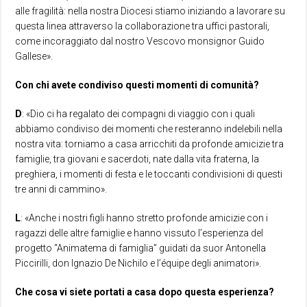
alle fragilità: nella nostra Diocesi stiamo iniziando a lavorare su
questa linea attraverso la collaborazione tra uffici pastorali,
come incoraggiato dal nostro Vescovo monsignor Guido
Gallese».
Con chi avete condiviso questi momenti di comunità?
D
: «Dio ci ha regalato dei compagni di viaggio con i quali
abbiamo condiviso dei momenti che resteranno indelebili nella
nostra vita: torniamo a casa arricchiti da profonde amicizie tra
famiglie, tra giovani e sacerdoti, nate dalla vita fraterna, la
preghiera, i momenti di festa e le toccanti condivisioni di questi
tre anni di cammino».
L
: «Anche i nostri figli hanno stretto profonde amicizie con i
ragazzi delle altre famiglie e hanno vissuto l’esperienza del
progetto “Animatema di famiglia” guidati da suor Antonella
Piccirilli, don Ignazio De Nichilo e l’équipe degli animatori».
Che cosa vi siete portati a casa dopo questa esperienza?