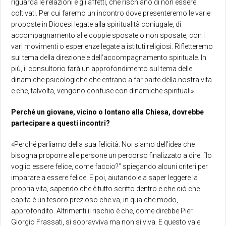
riguarda le relazioni e gli affetti, che rischiano di non essere
coltivati. Per cui faremo un incontro dove presenteremo le varie
proposte in Diocesi legate alla spiritualità coniugale, di
accompagnamento alle coppie sposate o non sposate, con i
vari movimenti o esperienze legate a istituti religiosi. Rifletteremo
sul tema della direzione e dell’accompagnamento spirituale. In
più, il consultorio farà un approfondimento sul tema delle
dinamiche psicologiche che entrano a far parte della nostra vita
e che, talvolta, vengono confuse con dinamiche spirituali».
Perché un giovane, vicino o lontano alla Chiesa, dovrebbe
partecipare a questi incontri?
«Perché parliamo della sua felicità. Noi siamo dell’idea che
bisogna proporre alle persone un percorso finalizzato a dire: “Io
voglio essere felice, come faccio?” spiegando alcuni criteri per
imparare a essere felice. E poi, aiutandole a saper leggere la
propria vita, sapendo che è tutto scritto dentro e che ciò che
capita è un tesoro prezioso che va, in qualche modo,
approfondito. Altrimenti il rischio è che, come direbbe Pier
Giorgio Frassati, si sopravviva ma non si viva. E questo vale