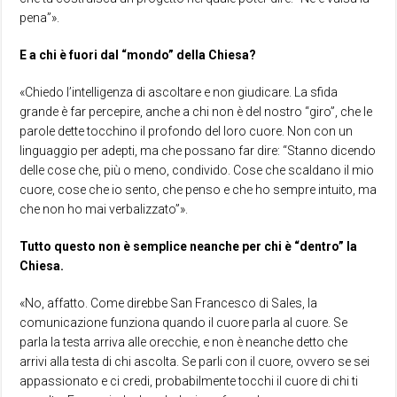
pena”».
E a chi è fuori dal “mondo” della Chiesa?
«Chiedo l’intelligenza di ascoltare e non giudicare. La sfida
grande è far percepire, anche a chi non è del nostro “giro”, che le
parole dette tocchino il profondo del loro cuore. Non con un
linguaggio per adepti, ma che possano far dire: “Stanno dicendo
delle cose che, più o meno, condivido. Cose che scaldano il mio
cuore, cose che io sento, che penso e che ho sempre intuito, ma
che non ho mai verbalizzato”».
Tutto questo non è semplice neanche per chi è “dentro” la
Chiesa.
«No, affatto. Come direbbe San Francesco di Sales, la
comunicazione funziona quando il cuore parla al cuore. Se
parla la testa arriva alle orecchie, e non è neanche detto che
arrivi alla testa di chi ascolta. Se parli con il cuore, ovvero se sei
appassionato e ci credi, probabilmente tocchi il cuore di chi ti