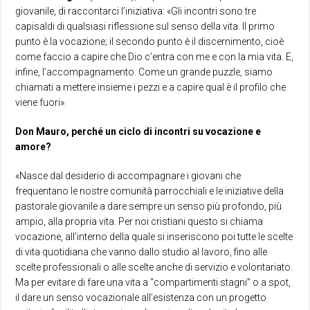
giovanile, di raccontarci l’iniziativa: «Gli incontri sono tre
capisaldi di qualsiasi riflessione sul senso della vita. Il primo
punto è la vocazione; il secondo punto è il discernimento, cioè
come faccio a capire che Dio c’entra con me e con la mia vita. E,
infine, l’accompagnamento. Come un grande puzzle, siamo
chiamati a mettere insieme i pezzi e a capire qual è il profilo che
viene fuori».
Don Mauro, perché un ciclo di incontri su vocazione e
amore?
«Nasce dal desiderio di accompagnare i giovani che
frequentano le nostre comunità parrocchiali e le iniziative della
pastorale giovanile a dare sempre un senso più profondo, più
ampio, alla propria vita. Per noi cristiani questo si chiama
vocazione, all’interno della quale si inseriscono poi tutte le scelte
di vita quotidiana che vanno dallo studio al lavoro, fino alle
scelte professionali o alle scelte anche di servizio e volontariato.
Ma per evitare di fare una vita a “compartimenti stagni” o a spot,
il dare un senso vocazionale all’esistenza con un progetto