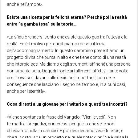
anche nell’amore».
Esiste una ricetta per la felicità eterna? Perché poi la realtà
entra “a gamba tesa” sulla teoria…
«La sfida è rendersi conto che esiste questo gap tra l’attesa e la
realtà. Ed è il motivo per cui abbiamo messo il tema
dell’accompagnamento. In questo cammino presentiamo un
progetto di vita che punta in alto e che tiene conto di una realtà
che intorpidisce. Ma diamo degli strumenti affinché una persona
non si senta sola. Oggi, di fronte ai fallimenti affettivi, tante volte
ci si trova soli davanti alle decisioni importanti, con delle
conseguenze che lasciano il segno nel tempo e, in alcuni casi,
anche per l’eternità».
Cosa diresti a un giovane per invitarlo a questi tre incontri?
«Viene spontanea la frase del Vangelo: “Vieni e vedi”. Non
fermarti ai pregiudizi, ci interessi per quello che sei e non
chiediamo nulla in cambio. E poi desideriamo vederti felice, e
che tu costruisca un progetto nel quale poter dire: “Ne è valsa la