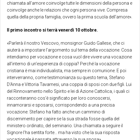
chiamata all’amore coinvolge tutte le dimensioni della persona e
coinvolge anche le relazioni che ogni persona vive. Compresa
quella della propria famiglia, ovvero la prima scuola dell’amore».
Il primo incontro si terrà venerdì 10 ottobre.
«Parlerà il nostro Vescovo, monsignor Guido Gallese, che ci
aiuterà a impostare l’argomento sul tema della vocazione. Cosa
intendiamo per vocazione e cosa vuol dire vivere una vocazione
all’interno di un’esperienza di coppia? Perché la vocazione
cristiana è mai individualista, ma sempre in comunione. E poi
interverranno, come testimonianza su questo tema, Stefano
D’Anna e Vittoria Tavarnesi, una coppia di sposi con due figli. Lui
del Rinnovamento nello Spirito e lei di Azione Cattolica, i quali ci
racconteranno cos’è significato per loro conoscersi,
innamorarsi e sposarsi, corrispondendo a una precisa
vocazione. Stefano ha fatto anche un cammino di
discernimento per capire se la sua strada fosse quella del
ministero ordinato, del seminario. Una chiamata a seguire il
Signore l’ha sentita forte… ma ha visto che la sua risposta
vocazionale è passata attraverso la sua sposa».