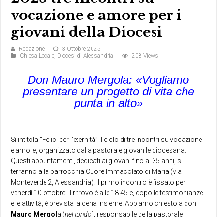
vocazione e amore per i
giovani della Diocesi
Redazione
3 Ottobre 2025
Chiesa Locale
,
Diocesi di Alessandria
208 Views
Don Mauro Mergola: «Vogliamo
presentare un progetto di vita che
punta in alto»
Si intitola “Felici per l’eternità” il ciclo di tre incontri su vocazione
e amore, organizzato dalla pastorale giovanile diocesana.
Questi appuntamenti, dedicati ai giovani fino ai 35 anni, si
terranno alla parrocchia Cuore Immacolato di Maria (via
Monteverde 2, Alessandria). Il primo incontro è fissato per
venerdì 10 ottobre: il ritrovo è alle 18.45 e, dopo le testimonianze
e le attività, è prevista la cena insieme. Abbiamo chiesto a don
Mauro Mergol
a (
nel tondo
), responsabile della pastorale