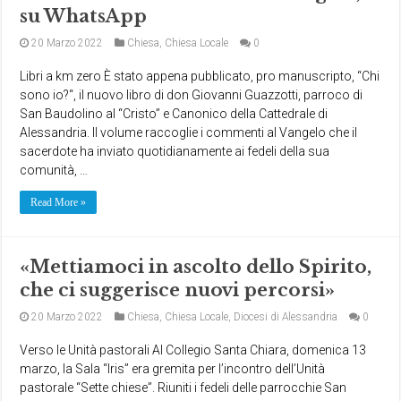
su WhatsApp
20 Marzo 2022
Chiesa
,
Chiesa Locale
0
Libri a km zero È stato appena pubblicato, pro manuscripto, “Chi
sono io?“, il nuovo libro di don Giovanni Guazzotti, parroco di
San Baudolino al “Cristo” e Canonico della Cattedrale di
Alessandria. Il volume raccoglie i commenti al Vangelo che il
sacerdote ha inviato quotidianamente ai fedeli della sua
comunità, …
Read More »
«Mettiamoci in ascolto dello Spirito,
che ci suggerisce nuovi percorsi»
20 Marzo 2022
Chiesa
,
Chiesa Locale
,
Diocesi di Alessandria
0
Verso le Unità pastorali Al Collegio Santa Chiara, domenica 13
marzo, la Sala “Iris” era gremita per l’incontro dell’Unità
pastorale “Sette chiese”. Riuniti i fedeli delle parrocchie San