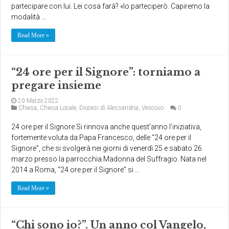
partecipare con lui. Lei cosa farà? «Io parteciperò. Capiremo la
modalità …
Read More »
“24 ore per il Signore”: torniamo a
pregare insieme
20 Marzo 2022
Chiesa
,
Chiesa Locale
,
Diocesi di Alessandria
,
Vescovo
0
24 ore per il Signore Si rinnova anche quest’anno l’iniziativa,
fortemente voluta da Papa Francesco, delle “24 ore per il
Signore”, che si svolgerà nei giorni di venerdì 25 e sabato 26
marzo presso la parrocchia Madonna del Suffragio. Nata nel
2014 a Roma, “24 ore per il Signore” si …
Read More »
“Chi sono io?”. Un anno col Vangelo,