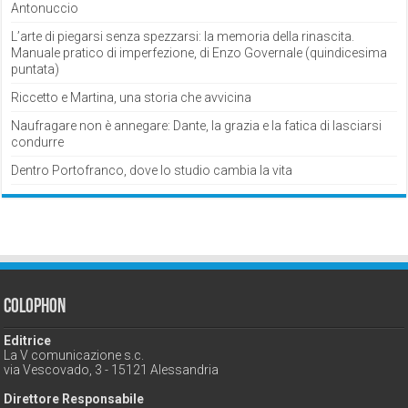
Antonuccio
L’arte di piegarsi senza spezzarsi: la memoria della rinascita.
Manuale pratico di imperfezione, di Enzo Governale (quindicesima
puntata)
Riccetto e Martina, una storia che avvicina
Naufragare non è annegare: Dante, la grazia e la fatica di lasciarsi
condurre
Dentro Portofranco, dove lo studio cambia la vita
Colophon
Editrice
La V comunicazione s.c.
via Vescovado, 3 - 15121 Alessandria
Direttore Responsabile