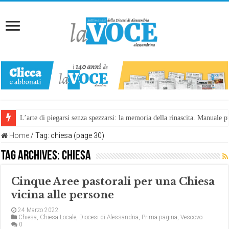
L’arte di piegarsi senza spezzarsi: la memoria della rinascita. Manuale
Riccetto e Martina, una storia che avvicina
Home
/
Tag:
chiesa
(page 30)
Tag Archives:
chiesa
Cinque Aree pastorali per una Chiesa
vicina alle persone
24 Marzo 2022
Chiesa
,
Chiesa Locale
,
Diocesi di Alessandria
,
Prima pagina
,
Vescovo
0