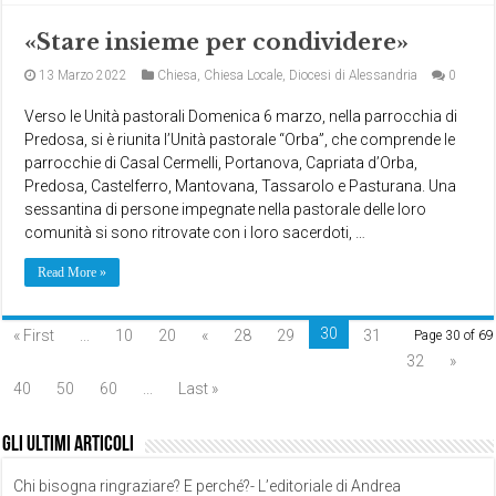
«Stare insieme per condividere»
13 Marzo 2022
Chiesa
,
Chiesa Locale
,
Diocesi di Alessandria
0
Verso le Unità pastorali Domenica 6 marzo, nella parrocchia di
Predosa, si è riunita l’Unità pastorale “Orba”, che comprende le
parrocchie di Casal Cermelli, Portanova, Capriata d’Orba,
Predosa, Castelferro, Mantovana, Tassarolo e Pasturana. Una
sessantina di persone impegnate nella pastorale delle loro
comunità si sono ritrovate con i loro sacerdoti, …
Read More »
30
« First
...
10
20
«
28
29
31
Page 30 of 69
32
»
40
50
60
...
Last »
Gli ultimi articoli
Chi bisogna ringraziare? E perché?- L’editoriale di Andrea