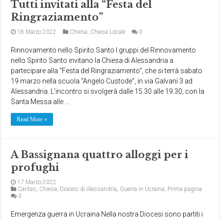
Tutti invitati alla “Festa del
Ringraziamento”
18 Marzo 2022
Chiesa
,
Chiesa Locale
0
Rinnovamento nello Spirito Santo I gruppi del Rinnovamento
nello Spirito Santo invitano la Chiesa di Alessandria a
partecipare alla “Festa del Ringraziamento“, che si terrà sabato
19 marzo nella scuola “Angelo Custode”, in via Galvani 3 ad
Alessandria. L’incontro si svolgerà dalle 15.30 alle 19.30, con la
Santa Messa alle …
Read More »
A Bassignana quattro alloggi per i
profughi
17 Marzo 2022
Caritas
,
Chiesa
,
Diocesi di Alessandria
,
Guerra in Ucraina
,
Prima pagina
0
Emergenza guerra in Ucraina Nella nostra Diocesi sono partiti i