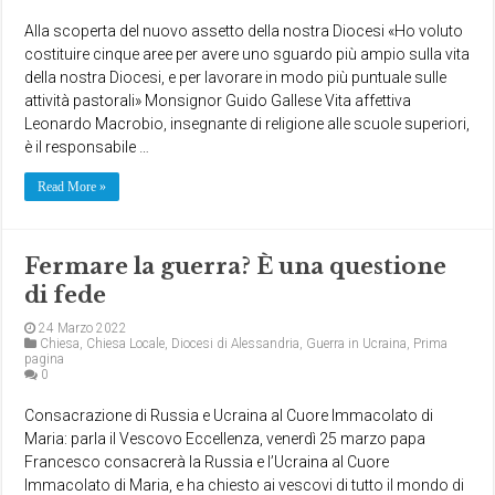
Alla scoperta del nuovo assetto della nostra Diocesi «Ho voluto
costituire cinque aree per avere uno sguardo più ampio sulla vita
della nostra Diocesi, e per lavorare in modo più puntuale sulle
attività pastorali» Monsignor Guido Gallese Vita affettiva
Leonardo Macrobio, insegnante di religione alle scuole superiori,
è il responsabile …
Read More »
Fermare la guerra? È una questione
di fede
24 Marzo 2022
Chiesa
,
Chiesa Locale
,
Diocesi di Alessandria
,
Guerra in Ucraina
,
Prima
pagina
0
Consacrazione di Russia e Ucraina al Cuore Immacolato di
Maria: parla il Vescovo Eccellenza, venerdì 25 marzo papa
Francesco consacrerà la Russia e l’Ucraina al Cuore
Immacolato di Maria, e ha chiesto ai vescovi di tutto il mondo di