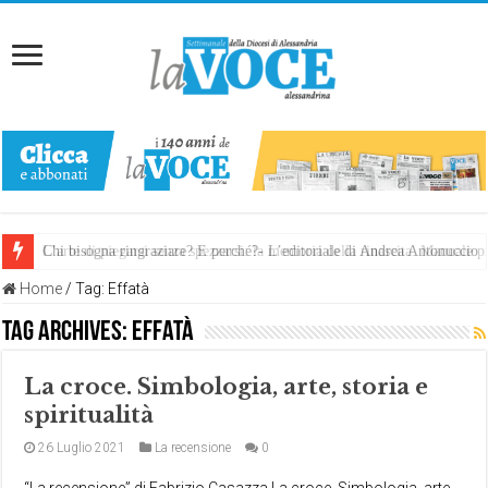
Chi bisogna ringraziare? E perché?- L’editoriale di Andrea Antonuccio
L’arte di piegarsi senza spezzarsi: la memoria della rinascita. Manuale
Home
/
Tag:
Effatà
Tag Archives:
Effatà
La croce. Simbologia, arte, storia e
spiritualità
26 Luglio 2021
La recensione
0
“La recensione” di Fabrizio Casazza La croce. Simbologia, arte,