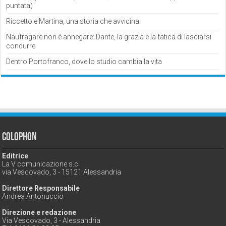
puntata)
Riccetto e Martina, una storia che avvicina
Naufragare non è annegare: Dante, la grazia e la fatica di lasciarsi
condurre
Dentro Portofranco, dove lo studio cambia la vita
Colophon
Editrice
La V comunicazione s.c.
via Vescovado, 3 - 15121 Alessandria
Direttore Responsabile
Andrea Antonuccio
Direzione e redazione
Via Vescovado, 3 - Alessandria