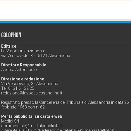
Colophon
Editrice
La V comunicazione s.c.
via Vescovado, 3 - 15121 Alessandria
Direttore Responsabile
Andrea Antonuccio
Direzione e redazione
Via Vescovado, 3 - Alessandria
Tel. 0131 51 22 25
redazione@lavocealessandrina.it
Registrato presso la Cancelleria del Tribunale di Alessandria in data 26
febbraio 1963 con n. 62
Per la pubblicità, su carta e web
Medial Srl
commerciale@medialpubblicita.it
Aderente alla F.I.S.C. (Federazione Italiana Settimanali Cattolici)