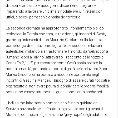
di papa Francesco – accogliere, discernere, integrare –
imparando a lavorare un clima sinodale livelli, in rete in con
uffici, diocesi, parrocchie e realtà del territorio.
La seconda giornata ha approfondito il fondamento biblico
teologico: la Parola che crea, la relazione, gli incontri di Gesù,
grazie agli interventi di don Maurizio Girolami sulla famiglia
come luogo di educazione degli affetti e scuola di relazioni
autentiche, invitandola a trasformare il mondo da “selvatico” a
“umano” e poi a “divino” attraverso il racconto delle nozze di
Cana (Gv 2,1-12) per mostrare come Gesù abbia abitato la
nostra umanità, portando amore e dignità nelle relazioni. Suor
Marzia Ceschia ci ha portato a riscoprire corporeità negli
incontri di Gesù nei Vangeli, il bisogno di essere curati, toccati e
soprattutto di non avere paura di condividere le proprie fragilità:
possiamo essere strumenti di guarigione e cura anche noi.
Il bellissimo laboratorio pomeridiano è stato guidato dal
Servizio nazionale per la Pastorale giovanile con i giovani di
Modena, con i quali la generazione “grey hope” degli adulti si è