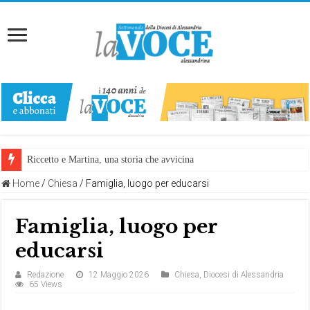
Riccetto e Martina, una storia che avvicina
Home
/
Chiesa
/
Famiglia, luogo per educarsi
Famiglia, luogo per
educarsi
Redazione
12 Maggio 2026
Chiesa
,
Diocesi di Alessandria
65 Views