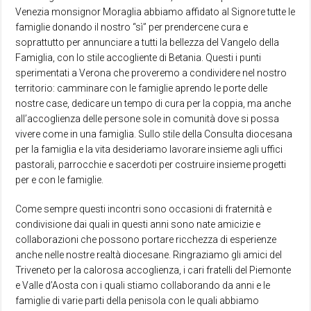
Venezia monsignor Moraglia abbiamo affidato al Signore tutte le
famiglie donando il nostro “sì” per prendercene cura e
soprattutto per annunciare a tutti la bellezza del Vangelo della
Famiglia, con lo stile accogliente di Betania. Questi i punti
sperimentati a Verona che proveremo a condividere nel nostro
territorio: camminare con le famiglie aprendo le porte delle
nostre case, dedicare un tempo di cura per la coppia, ma anche
all’accoglienza delle persone sole in comunità dove si possa
vivere come in una famiglia. Sullo stile della Consulta diocesana
per la famiglia e la vita desideriamo lavorare insieme agli uffici
pastorali, parrocchie e sacerdoti per costruire insieme progetti
per e con le famiglie.
Come sempre questi incontri sono occasioni di fraternità e
condivisione dai quali in questi anni sono nate amicizie e
collaborazioni che possono portare ricchezza di esperienze
anche nelle nostre realtà diocesane. Ringraziamo gli amici del
Triveneto per la calorosa accoglienza, i cari fratelli del Piemonte
e Valle d’Aosta con i quali stiamo collaborando da anni e le
famiglie di varie parti della penisola con le quali abbiamo