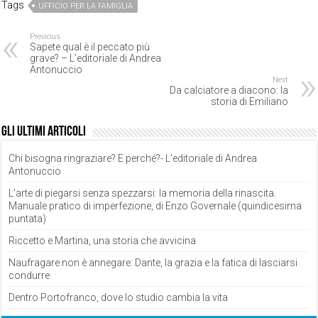
Tags
UFFICIO PER LA FAMIGLIA
Previous
Sapete qual è il peccato più
grave? – L’editoriale di Andrea
Antonuccio
Next
Da calciatore a diacono: la
storia di Emiliano
Gli ultimi articoli
Chi bisogna ringraziare? E perché?- L’editoriale di Andrea
Antonuccio
L’arte di piegarsi senza spezzarsi: la memoria della rinascita.
Manuale pratico di imperfezione, di Enzo Governale (quindicesima
puntata)
Riccetto e Martina, una storia che avvicina
Naufragare non è annegare: Dante, la grazia e la fatica di lasciarsi
condurre
Dentro Portofranco, dove lo studio cambia la vita