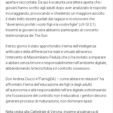
aperta e raccontata. Da qui è scaturita una lettera aperta che i
giovani hanno scritto agli adulti dopo aver analizzato le risposte
incoraggiando, provocando e chiedendo un maggiore ascolto:
è stato bello essere guidati dai ragazzi e riconoscere che
“diverranno profeti i vostri figli e le vostre figlie” (cfr Gl 3,1).
Insieme ai giovani la sera abbiamo partecipato al concerto-
testimonianza dei The Sun.
Il terzo giorno è stato approfondito il tema dell’intelligenza
artificiale e della differenza tra reale e virtuale attraverso
l’intervento di Massimiliano Padula che ci ha invitato a imparare
a abitare senza timore e responsabilmente nell’ambiente digitale,
abbandonando la tecnofobia e il controllo ossessivo.
Don Andrea Ciucci in”Famigl(IA) – come abitare le relazioni” ha
affrontato il tema dell’educazione dei figli (e degli adulti)
all’autonomia e alla responsabilità nell’era digitale sottolineando
che l’ossessione del controllo non è educativa: i genitori devono
generare processi di maturazione, non dominare spazi.
Nella veglia alla Cattedrale di Verona, insieme al patriarca di