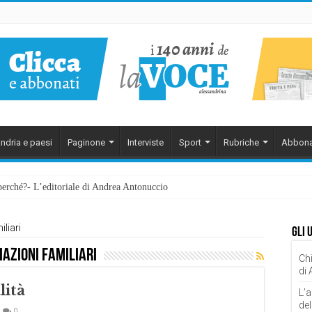
ndria e paesi
Paginone
Interviste
Sport
Rubriche
Abbona
perché?- L’editoriale di Andrea Antonuccio
liari
Gli 
azioni familiari
Chi
di
lità
L’a
del
0