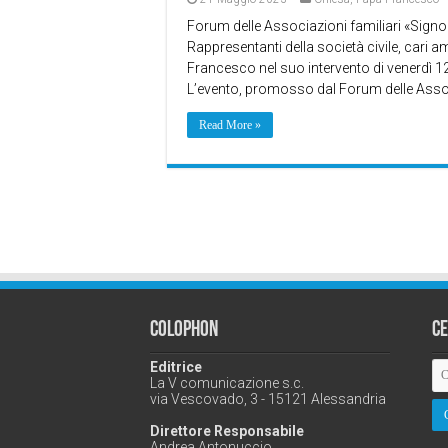
Forum delle Associazioni familiari «Signora
Rappresentanti della società civile, cari a
Francesco nel suo intervento di venerdì 12
L’evento, promosso dal Forum delle Associ
Read More »
Colophon
C
Editrice
La V comunicazione s.c.
via Vescovado, 3 - 15121 Alessandria
Direttore Responsabile
Andrea Antonuccio