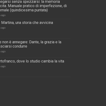
piegarsi senza spezzarsi: la memoria
scita. Manuale pratico di imperfezione, di
rnale (quindicesima puntata)
a ago
 Martina, una storia che avvicina
a ago
 non è annegare: Dante, la grazia e la
lasciarsi condurre
a ago
tofranco, dove lo studio cambia la vita
a ago