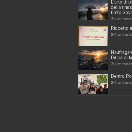
L’arte di 
della rina
Enzo Gove
1 settiman
Riccetto e
1 settiman
Naufragare
fatica di 
1 settiman
Dentro Por
1 settiman