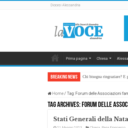
Diocesi Alessandria
Prima pagina
Chiesa
Alessa
Breaking News
Chi bisogna ringraziare? E 
Home
/
Tag:
Forum delle Associazioni fami
Tag Archives:
Forum delle Associ
Stati Generali della Nata
21 Maggio 2023
Chiesa
,
Papa Francesco