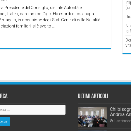
im
 Presidente del Consiglio, distinte Autorità e
(q
mici, fratelli, caro amico Gigi». Ha esordito così papa
Ric
 maggio, in occasione degli Stati Generali della Natalità.
Nau
azioni familiari, si è svolto …
la 
De
vit
erca
Ultimi Articoli
Chi bisogn
Andrea An
1 settiman