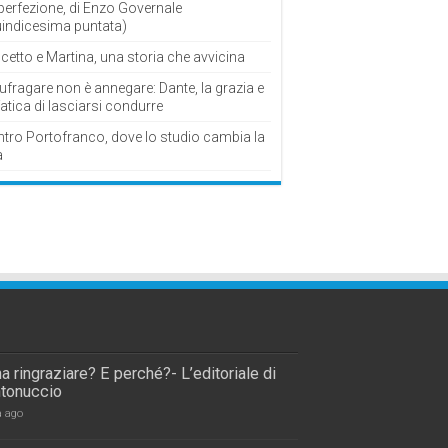
perfezione, di Enzo Governale
uindicesima puntata)
cetto e Martina, una storia che avvicina
fragare non è annegare: Dante, la grazia e
fatica di lasciarsi condurre
ntro Portofranco, dove lo studio cambia la
a
a ringraziare? E perché?- L’editoriale di
tonuccio
a ago