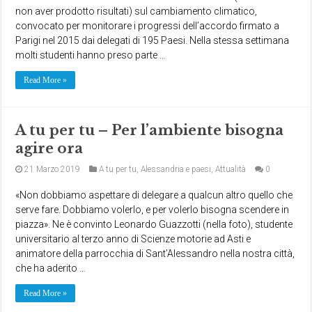
non aver prodotto risultati) sul cambiamento climatico,
convocato per monitorare i progressi dell’accordo firmato a
Parigi nel 2015 dai delegati di 195 Paesi. Nella stessa settimana
molti studenti hanno preso parte …
Read More »
A tu per tu – Per l’ambiente bisogna
agire ora
21 Marzo 2019
A tu per tu
,
Alessandria e paesi
,
Attualità
0
«Non dobbiamo aspettare di delegare a qualcun altro quello che
serve fare. Dobbiamo volerlo, e per volerlo bisogna scendere in
piazza». Ne è convinto Leonardo Guazzotti (nella foto), studente
universitario al terzo anno di Scienze motorie ad Asti e
animatore della parrocchia di Sant’Alessandro nella nostra città,
che ha aderito …
Read More »