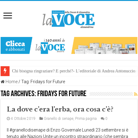
Chi bisogna ringraziare? E perché?- L’editoriale di Andrea Antonuccio
L’arte di piegarsi senza spezzarsi: la memoria della rinascita. Manuale
Home
/
Tag:
Fridays for Future
Tag Archives:
Fridays for Future
La dove c’era l’erba, ora cosa c’è?
4 Ottobre 2019
Granello di senape
,
Prima pagina
0
Il #granellodisenape di Enzo Governale Lunedì 23 settembre si è
tenuto alle Nazioni Unite un incontro straordinario (che sembra