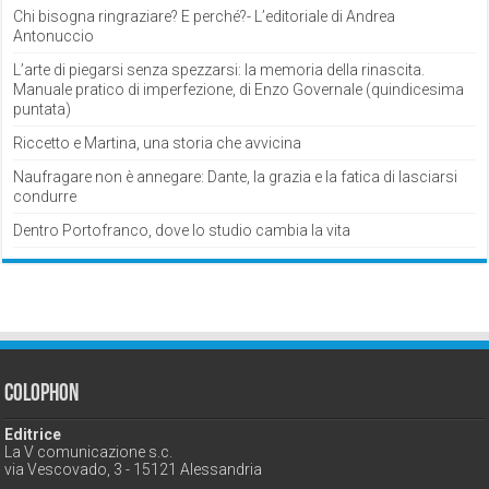
Chi bisogna ringraziare? E perché?- L’editoriale di Andrea
Antonuccio
L’arte di piegarsi senza spezzarsi: la memoria della rinascita.
Manuale pratico di imperfezione, di Enzo Governale (quindicesima
puntata)
Riccetto e Martina, una storia che avvicina
Naufragare non è annegare: Dante, la grazia e la fatica di lasciarsi
condurre
Dentro Portofranco, dove lo studio cambia la vita
Colophon
Editrice
La V comunicazione s.c.
via Vescovado, 3 - 15121 Alessandria