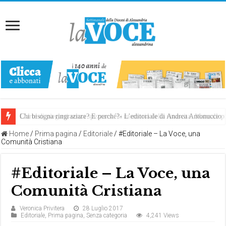
Chi bisogna ringraziare? E perché?- L’editoriale di Andrea Antonuccio
L’arte di piegarsi senza spezzarsi: la memoria della rinascita. Manuale
Home
/
Prima pagina
/
Editoriale
/
#Editoriale – La Voce, una
Comunità Cristiana
#Editoriale – La Voce, una
Comunità Cristiana
Veronica Privitera
28 Luglio 2017
Editoriale
,
Prima pagina
,
Senza categoria
4,241 Views