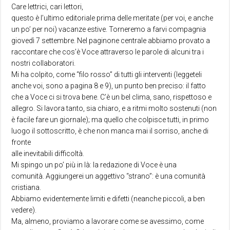
Care lettrici, cari lettori,
questo è l’ultimo editoriale prima delle meritate (per voi, e anche
un po’ per noi) vacanze estive. Torneremo a farvi compagnia
giovedì 7 settembre. Nel paginone centrale abbiamo provato a
raccontare che cos’è Voce attraverso le parole di alcuni tra i
nostri collaboratori.
Mi ha colpito, come “filo rosso” di tutti gli interventi (leggeteli
anche voi, sono a pagina 8 e 9), un punto ben preciso: il fatto
che a Voce ci si trova bene. C’è un bel clima, sano, rispettoso e
allegro. Si lavora tanto, sia chiaro, e a ritmi molto sostenuti (non
è facile fare un giornale); ma quello che colpisce tutti, in primo
luogo il sottoscritto, è che non manca mai il sorriso, anche di
fronte
alle inevitabili difficoltà.
Mi spingo un po’ più in là: la redazione di Voce è una
comunità. Aggiungerei un aggettivo “strano”: è una comunità
cristiana.
Abbiamo evidentemente limiti e difetti (neanche piccoli, a ben
vedere).
Ma, almeno, proviamo a lavorare come se avessimo, come