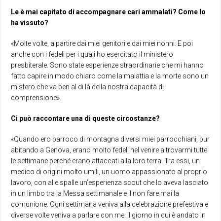
Le è mai capitato di accompagnare cari ammalati? Come lo
ha vissuto?
«Molte volte, a partire dai miei genitori e dai miei nonni. E poi
anche con i fedeli per i quali ho esercitato il ministero
presbiterale. Sono state esperienze straordinarie che mi hanno
fatto capire in modo chiaro come la malattia e la morte sono un
mistero che va ben al di là della nostra capacità di
comprensione».
Ci può raccontare una di queste circostanze?
«Quando ero parroco di montagna diversi miei parrocchiani, pur
abitando a Genova, erano molto fedeli nel venire a trovarmi tutte
le settimane perché erano attaccati alla loro terra. Tra essi, un
medico di origini molto umili, un uomo appassionato al proprio
lavoro, con alle spalle un’esperienza scout che lo aveva lasciato
in un limbo tra la Messa settimanale e il non fare mai la
comunione. Ogni settimana veniva alla celebrazione prefestiva e
diverse volte veniva a parlare con me. Il giorno in cui è andato in