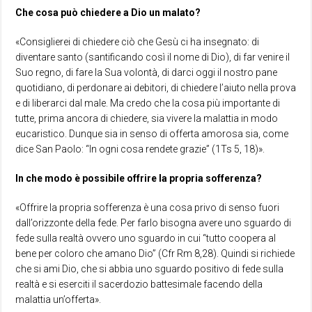
Che cosa può chiedere a Dio un malato?
«Consiglierei di chiedere ciò che Gesù ci ha insegnato: di
diventare santo (santificando così il nome di Dio), di far venire il
Suo regno, di fare la Sua volontà, di darci oggi il nostro pane
quotidiano, di perdonare ai debitori, di chiedere l’aiuto nella prova
e di liberarci dal male. Ma credo che la cosa più importante di
tutte, prima ancora di chiedere, sia vivere la malattia in modo
eucaristico. Dunque sia in senso di offerta amorosa sia, come
dice San Paolo: “In ogni cosa rendete grazie” (1Ts 5, 18)».
In che modo è possibile offrire la propria sofferenza?
«Offrire la propria sofferenza è una cosa privo di senso fuori
dall’orizzonte della fede. Per farlo bisogna avere uno sguardo di
fede sulla realtà ovvero uno sguardo in cui “tutto coopera al
bene per coloro che amano Dio” (Cfr Rm 8,28). Quindi si richiede
che si ami Dio, che si abbia uno sguardo positivo di fede sulla
realtà e si eserciti il sacerdozio battesimale facendo della
malattia un’offerta».