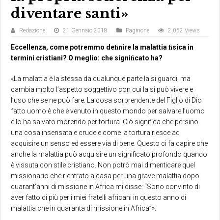
diventare santi»
Redazione
21 Gennaio 2018
Paginone
2,052 Views
Eccellenza, come potremmo deﬁnire la malattia ﬁsica in
termini cristiani? O meglio: che signiﬁcato ha?
«La malattia è la stessa da qualunque parte la si guardi, ma
cambia molto l’aspetto soggettivo con cui la si può vivere e
l’uso che se ne può fare. La cosa sorprendente del Figlio di Dio
fatto uomo è che è venuto in questo mondo per salvare l’uomo
e lo ha salvato morendo per tortura. Ciò significa che persino
una cosa insensata e crudele come la tortura riesce ad
acquisire un senso ed essere via di bene. Questo ci fa capire che
anche la malattia può acquisire un significato profondo quando
è vissuta con stile cristiano. Non potrò mai dimenticare quel
missionario che rientrato a casa per una grave malattia dopo
quarant’anni di missione in Africa mi disse: “Sono convinto di
aver fatto di più per i miei fratelli africani in questo anno di
malattia che in quaranta di missione in Africa”».