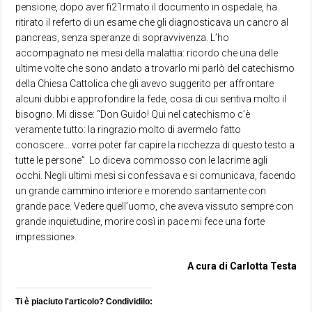
pensione, dopo aver fi21rmato il documento in ospedale, ha
ritirato il referto di un esame che gli diagnosticava un cancro al
pancreas, senza speranze di sopravvivenza. L’ho
accompagnato nei mesi della malattia: ricordo che una delle
ultime volte che sono andato a trovarlo mi parlò del catechismo
della Chiesa Cattolica che gli avevo suggerito per affrontare
alcuni dubbi e approfondire la fede, cosa di cui sentiva molto il
bisogno. Mi disse: “Don Guido! Qui nel catechismo c’è
veramente tutto: la ringrazio molto di avermelo fatto
conoscere… vorrei poter far capire la ricchezza di questo testo a
tutte le persone”. Lo diceva commosso con le lacrime agli
occhi. Negli ultimi mesi si confessava e si comunicava, facendo
un grande cammino interiore e morendo santamente con
grande pace. Vedere quell’uomo, che aveva vissuto sempre con
grande inquietudine, morire così in pace mi fece una forte
impressione».
A cura di Carlotta Testa
Ti è piaciuto l'articolo? Condividilo: