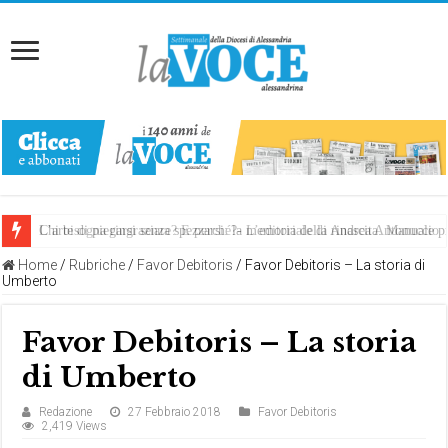
Chi bisogna ringraziare? E perché?- L’editoriale di Andrea Antonuccio
L’arte di piegarsi senza spezzarsi: la memoria della rinascita. Manuale
Home
/
Rubriche
/
Favor Debitoris
/
Favor Debitoris – La storia di
Umberto
Favor Debitoris – La storia
di Umberto
Redazione
27 Febbraio 2018
Favor Debitoris
2,419 Views