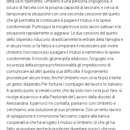
ditta va in fallimento. Umberto è una persona orgogliosa, è
sicuro di farcela con la propria capacità di lavorare, e cerca di
tamponare la situazione con una seconda cessione del quinto
che gli permetta di continuare a pagare il mutuo e le spese
condominiali. Purtroppo la moglie trova solo lavori saltuari e la
situazione rapidamente si aggrava. Le due cessioni del quinto
dello stipendio riducono drasticamente le entrate della famiglia e
in alcuni mesi si fa fatica a comperare il necessario per vivere.
Umberto non riesce più a pagare il mutuo e nemmeno le spese
condominiali. Il mondo gli precipita addosso, l’orgoglio e la
sicurezza della propria professionalità gli impediscono di
comunicare ad altri questa sua difficoltà. Il logoramento
procede per alcuni mesi, finché Umberto non ce la fa più e tenta
un gesto disperato.Per fortuna i compagni del lavoro lo salvano.
A questo punto si rende conto che da solo non ce la può fare, si
rivolge al parroco e alla Pastorale del Lavoro della diocesi di
Alessandria. Il parroco mi contatta, parliamo con Umberto e
cerchiamo una soluzione al suo problema. Con un lento lavoro
di spiegazione e convinzione facciamo capire alla banca
cooperativa che ha erogato il mutuo a Umberto (e che gli ha
fatto acquistare anche le quote per diventare socio) che non