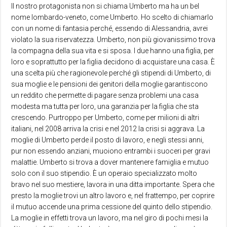
Il nostro protagonista non si chiama Umberto ma ha un bel
nome lombardo-veneto, come Umberto. Ho scelto di chiamarlo
con un nome di fantasia perché, essendo di Alessandria, avrei
violato la sua riservatezza. Umberto, non più giovanissimo trova
la compagna della sua vita e si sposa. I due hanno una figlia, per
loro e soprattutto per la figlia decidono di acquistare una casa. È
una scelta più che ragionevole perché gli stipendi di Umberto, di
sua moglie e le pensioni dei genitori della moglie garantiscono
un reddito che permette di pagare senza problemi una casa
modesta ma tutta per loro, una garanzia per la figlia che sta
crescendo. Purtroppo per Umberto, come per milioni di altri
italiani, nel 2008 arriva la crisi e nel 2012 la crisi si aggrava. La
moglie di Umberto perde il posto di lavoro, e negli stessi anni,
pur non essendo anziani, muoiono entrambi i suoceri per gravi
malattie. Umberto si trova a dover mantenere famiglia e mutuo
solo con il suo stipendio. È un operaio specializzato molto
bravo nel suo mestiere, lavora in una ditta importante. Spera che
presto la moglie trovi un altro lavoro e, nel frattempo, per coprire
il mutuo accende una prima cessione del quinto dello stipendio.
La moglie in effetti trova un lavoro, ma nel giro di pochi mesi la