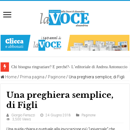
Chi bisogna ringraziare? E perché?- L’editoriale di Andrea Antonuccio
Home
/
Prima pagina
/
Paginone
/
Una preghiera semplice, di Figli
Una preghiera semplice,
di Figli
Giorgio Ferrazzi
24 Giugno 2018
Paginone
3,500 Views
Una guida chiara e puntuale alla invocazione più “universale” che