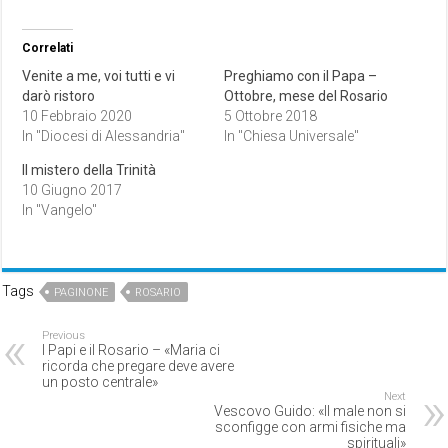
Correlati
Venite a me, voi tutti e vi
Preghiamo con il Papa –
darò ristoro
Ottobre, mese del Rosario
10 Febbraio 2020
5 Ottobre 2018
In "Diocesi di Alessandria"
In "Chiesa Universale"
Il mistero della Trinità
10 Giugno 2017
In "Vangelo"
Tags
PAGINONE
ROSARIO
Previous
I Papi e il Rosario – «Maria ci
ricorda che pregare deve avere
un posto centrale»
Next
Vescovo Guido: «Il male non si
sconfigge con armi fisiche ma
spirituali»