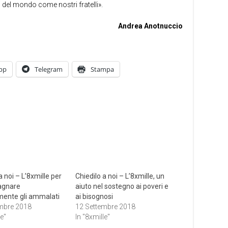
 del mondo come nostri fratelli».
Andrea Anotnuccio
pp
Telegram
Stampa
a noi – L’8xmille per
Chiedilo a noi – L’8xmille, un
gnare
aiuto nel sostegno ai poveri e
lmente gli ammalati
ai bisognosi
mbre 2018
12 Settembre 2018
le"
In "8xmille"