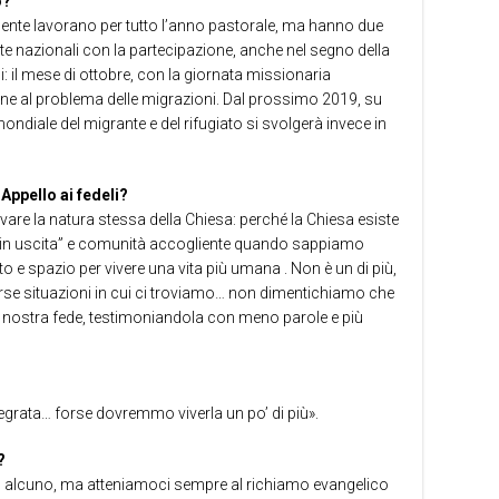
o?
amente lavorano per tutto l’anno pastorale, ma hanno due
ate nazionali con la partecipazione, anche nel segno della
: il mese di ottobre, con la giornata missionaria
ione al problema delle migrazioni. Dal prossimo 2019, su
ondiale del migrante e del rifugiato si svolgerà invece in
 Appello ai fedeli?
vivare la natura stessa della Chiesa: perché la Chiesa esiste
 “in uscita” e comunità accogliente quando sappiamo
e spazio per vivere una vita più umana . Non è un di più,
verse situazioni in cui ci troviamo… non dimentichiamo che
a nostra fede, testimoniandola con meno parole e più
egrata… forse dovremmo viverla un po’ di più».
?
n alcuno, ma atteniamoci sempre al richiamo evangelico