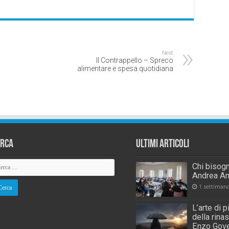
Next
Il Contrappello – Spreco
alimentare e spesa quotidiana
erca
Ultimi Articoli
Chi bisogn
Andrea An
1 settiman
L’arte di 
della rina
Enzo Gove