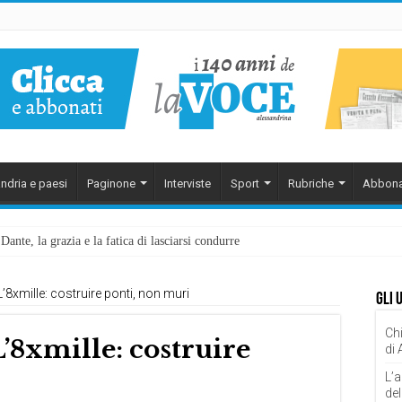
ndria e paesi
Paginone
Interviste
Sport
Rubriche
Abbona
ante, la grazia e la fatica di lasciarsi condurre
L’8xmille: costruire ponti, non muri
Gli 
Chi
L’8xmille: costruire
di
L’a
del