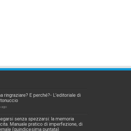
a ringraziare? E perché?- L’editoriale di
tonuccio
a ago
piegarsi senza spezzarsi: la memoria
scita. Manuale pratico di imperfezione, di
rnale (quindicesima puntata)