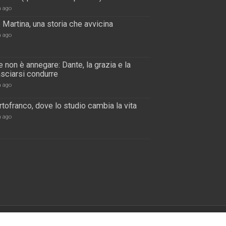
a ago
 Martina, una storia che avvicina
a ago
 non è annegare: Dante, la grazia e la
lasciarsi condurre
a ago
tofranco, dove lo studio cambia la vita
a ago
s
| Designed by
Ufficio Comunicazioni Sociali