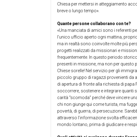
Chiesa per mettersi in atteggiamento accog
breve o lungo tempo».
Quante persone collaborano con te?
«Una manciata di amici sono i referenti per
l’unico ufficio aperto ogni mattina, propri
ma in realtà sono coinvolte molte più pe
progetti realizzati da missionari e missi
frequentemente. In questo periodo storico 
presenti in missione, ma non per questo può
Chiese sorelle! Nel servizio per gli immigr
piccolo gruppo di ragazzi provenienti da al
di apertura di fronte alla richiesta di pa
soccorrere, sostenere e integrare quanti s
carità “scomoda” perché deve vincere una 
chi non giunge qui come turista, ma fugge d
povertà, di guerra, di persecuzione. Sare
attraverso l’informazione svolta efficacem
mondo lontano, prima di giudicare e respi