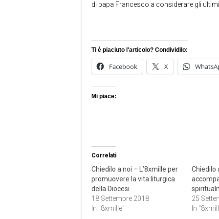
di papa Francesco a considerare gli ultimi
Ti è piaciuto l'articolo? Condividilo:
Facebook
X
WhatsA
Mi piace:
Correlati
Chiedilo a noi – L’8xmille per
Chiedilo 
promuovere la vita liturgica
accompa
della Diocesi
spiritua
18 Settembre 2018
25 Sette
In "8xmille"
In "8xmil