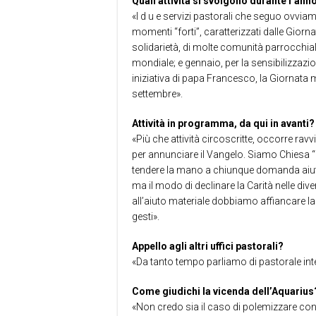
Quali attività si svolgono durante l’ann
«I d u e servizi pastorali che seguo ovvi
momenti “forti”, caratterizzati dalle Giorn
solidarietà, di molte comunità parrocchiali
mondiale; e gennaio, per la sensibilizzaz
iniziativa di papa Francesco, la Giornata m
settembre».
Attività in programma, da qui in avanti?
«Più che attività circoscritte, occorre rav
per annunciare il Vangelo. Siamo Chiesa
tendere la mano a chiunque domanda aiuto 
ma il modo di declinare la Carità nelle di
all’aiuto materiale dobbiamo affiancare l
gesti».
Appello agli altri uffici pastorali?
«Da tanto tempo parliamo di pastorale int
Come giudichi la vicenda dell’Aquarius
«Non credo sia il caso di polemizzare co