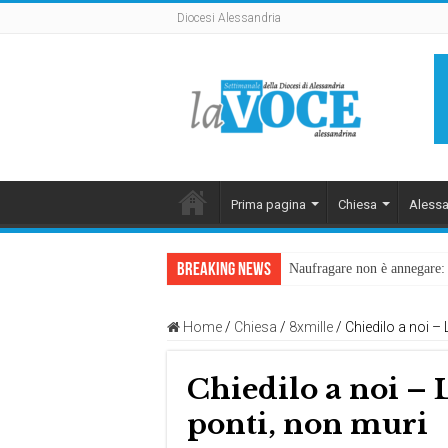
Diocesi Alessandria
Prima pagina
Chiesa
Alessa
Breaking News
Naufragare non è annegare: D
Home
/
Chiesa
/
8xmille
/
Chiedilo a noi – 
Chiedilo a noi – 
ponti, non muri