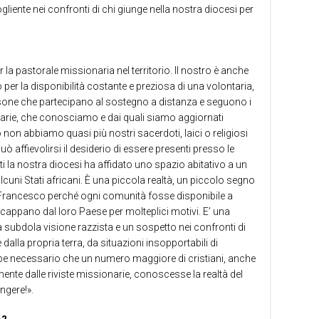
liente nei confronti di chi giunge nella nostra diocesi per
 la pastorale missionaria nel territorio. Il nostro è anche
o per la disponibilità costante e preziosa di una volontaria,
rsone che partecipano al sostegno a distanza e seguono i
onarie, che conosciamo e dai quali siamo aggiornati
non abbiamo quasi più nostri sacerdoti, laici o religiosi
 affievolirsi il desiderio di essere presenti presso le
ati la nostra diocesi ha affidato uno spazio abitativo a un
cuni Stati africani. È una piccola realtà, un piccolo segno
pa Francesco perché ogni comunità fosse disponibile a
cappano dal loro Paese per molteplici motivi. E’ una
subdola visione razzista e un sospetto nei confronti di
alla propria terra, da situazioni insopportabili di
bbe necessario che un numero maggiore di cristiani, anche
ente dalle riviste missionarie, conoscesse la realtà del
ngere!».