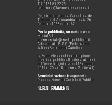
Tel. 0131 51 22 25
redazione@lavocealessandrina.it
Registrato presso la Cancelleria del
Tribunale di Alessandria in data 26
febbraio 1963 con n. 62
Per la pubblicità, su carta e web
Medial Srl
commerciale@medialpubblicita.it
Aderente alla F.I.S.C. (Federazione
Italiana Settimanali Cattolici)
La Voce Alessandrina percepisce
contributi pubblici all'editoria ai sensi
del Decreto legislativo del 15 maggio
2017 n. 70, art. 5, comma 2, lettera f)
Amministrazione trasparente
Pubblicazione dei Contributi Pubblici
Recent Comments
© Copyright 2026, All Rights Reserved