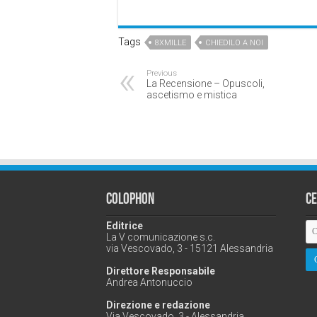
Tags
8XMILLE
CHIEDILO A NOI
Previous
La Recensione – Opuscoli,
ascetismo e mistica
Colophon
C
Editrice
La V comunicazione s.c.
via Vescovado, 3 - 15121 Alessandria
Direttore Responsabile
Andrea Antonuccio
Direzione e redazione
Via Vescovado, 3 - Alessandria