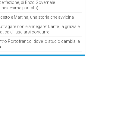
perfezione, di Enzo Governale
uindicesima puntata)
cetto e Martina, una storia che avvicina
fragare non è annegare: Dante, la grazia e
fatica di lasciarsi condurre
ntro Portofranco, dove lo studio cambia la
a