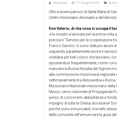
Redazione
27 Giugno 2018
8xmil
Oltre a essere parroco di Santa Maria di Cas
Centro missionario diocesano e del Servizio 
Don Valerio, di che cosa si occupa il tu
«Ho iniziato a lavorare per la prima volt
precisa è “Servizio per la cooperazione t
Franco Gervino. Ci sono stati poi alcuni a
seguendo parallelamente anche il servizi
cristiana per tutti coloro che lasciano i l
spostandosi frequentemente, come i circens
mancare la Buona Novella del Signore mor
alla commissione missionaria regionale e
settimanalmente tra Alessandria e Roma, 
Missionario Nazionale missionario della Ce
Missio, ramo nazionale di Propaganda Fide
penso di conoscerlo abbastanza a fondo e 
impegno di tutta la Chiesa diocesana! Sono
perché sono irrinunciabili, ma nello stesso
delle comunità nell’annunciare la gioia de