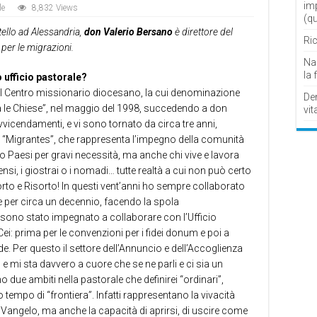
im
le
8,832 Views
(q
tello ad Alessandria,
don Valerio Bersano
è direttore del
Ric
per le migrazioni.
Nau
la 
o ufficio pastorale?
a al Centro missionario diocesano, la cui denominazione
De
ra le Chiese”, nel maggio del 1998, succedendo a don
vit
vvicendamenti, e vi sono tornato da circa tre anni,
o “Migrantes”, che rappresenta l’impegno della comunità
oro Paesi per gravi necessità, ma anche chi vive e lavora
i, i giostrai o i nomadi… tutte realtà a cui non può certo
to e Risorto! In questi vent’anni ho sempre collaborato
 per circa un decennio, facendo la spola
sono stato impegnato a collaborare con l’Ufficio
i: prima per le convenzioni per i fidei donum e poi a
. Per questo il settore dell’Annuncio e dell’Accoglienza
mi sta davvero a cuore che se ne parli e ci sia un
 due ambiti nella pastorale che definirei “ordinari”,
 tempo di “frontiera”. Infatti rappresentano la vivacità
l Vangelo, ma anche la capacità di aprirsi, di uscire come