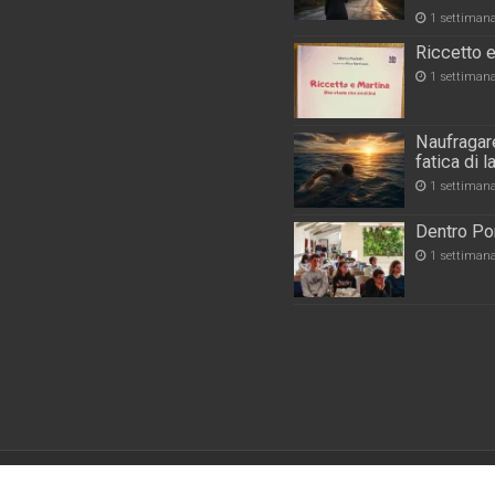
1 settiman
Riccetto e
1 settiman
Naufragare
fatica di 
1 settiman
Dentro Por
1 settiman
Powered by
WordPres