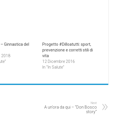
 – Ginnastica del
Progetto #Dilloatutti: sport,
prevenzione e corretti stili di
o 2018
vita
ute"
12 Dicembre 2016
In "In Salute"
Next
A un’ora da qui – “Don Bosco
story”