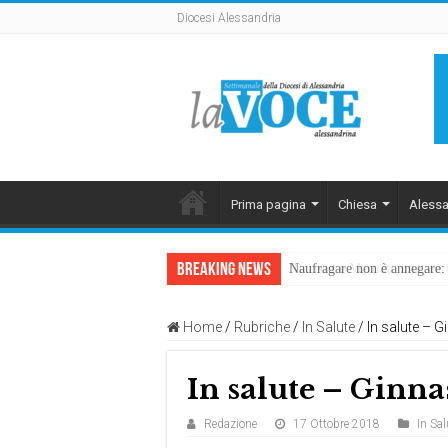
Diocesi Alessandria
Prima pagina
Chiesa
Alessa
Breaking News
Naufragare non è annegare: D
Home
/
Rubriche
/
In Salute
/
In salute – G
In salute – Ginnas
Redazione
17 Ottobre 2018
In Sal