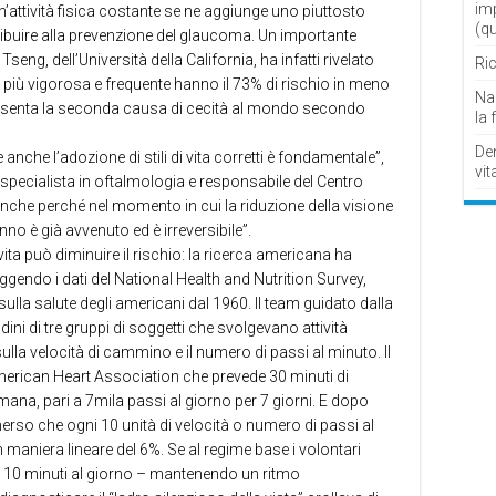
im
un’attività fisica costante se ne aggiunge uno piuttosto
(q
ribuire alla prevenzione del glaucoma. Un importante
ng, dell’Università della California, ha infatti rivelato
Ric
ica più vigorosa e frequente hanno il 73% di rischio in meno
Nau
resenta la seconda causa di cecità al mondo secondo
la 
De
anche l’adozione di stili di vita corretti è fondamentale”,
vit
specialista in oftalmologia e responsabile del Centro
“anche perché nel momento in cui la riduzione della visione
anno è già avvenuto ed è irreversibile”.
vita può diminuire il rischio: la ricerca americana ha
eggendo i dati del National Health and Nutrition Survey,
sulla salute degli americani dal 1960. Il team guidato dalla
ni di tre gruppi di soggetti che svolgevano attività
la velocità di cammino e il numero di passi al minuto. Il
merican Heart Association che prevede 30 minuti di
timana, pari a 7mila passi al giorno per 7 giorni. E dopo
merso che ogni 10 unità di velocità o numero di passi al
 maniera lineare del 6%. Se al regime base i volontari
10 minuti al giorno – mantenendo un ritmo