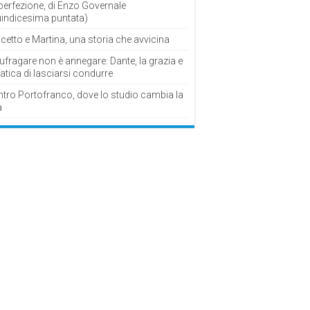
perfezione, di Enzo Governale
uindicesima puntata)
cetto e Martina, una storia che avvicina
fragare non è annegare: Dante, la grazia e
fatica di lasciarsi condurre
ntro Portofranco, dove lo studio cambia la
a