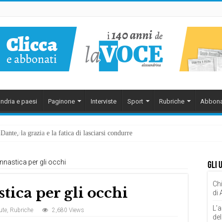
ndria e paesi
Paginone
Interviste
Sport
Rubriche
Abbona
ante, la grazia e la fatica di lasciarsi condurre
innastica per gli occhi
Gli 
Chi
tica per gli occhi
di
L’a
ute
,
Rubriche
2,680 Views
del