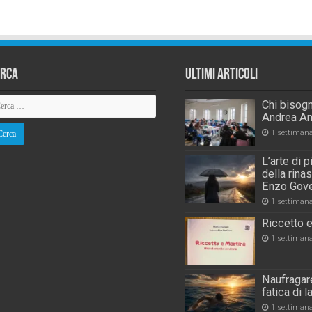
erca
Ultimi Articoli
Chi bisogn
Andrea An
1 settiman
L’arte di 
della rina
Enzo Gove
1 settiman
Riccetto e
1 settiman
Naufragare
fatica di 
1 settiman