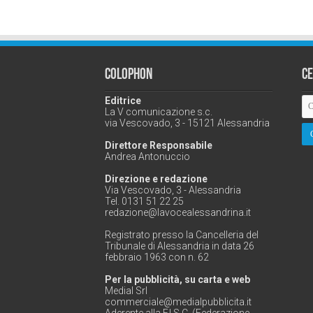
Colophon
C
Editrice
La V comunicazione s.c.
via Vescovado, 3 - 15121 Alessandria
Direttore Responsabile
Andrea Antonuccio
Direzione e redazione
Via Vescovado, 3 - Alessandria
Tel. 0131 51 22 25
redazione@lavocealessandrina.it
Registrato presso la Cancelleria del
Tribunale di Alessandria in data 26
febbraio 1963 con n. 62
Per la pubblicità, su carta e web
Medial Srl
commerciale@medialpubblicita.it
Aderente alla F.I.S.C. (Federazione