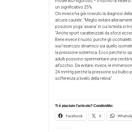
moderato/vigoroso – il rischio di vedersi d
un significativo 25%.
Chi invece ha già ricevuto la diagnosi dell
alcune cautele. “Meglio evitare allenamenti
posizioni yoga ‘asana’ in cui la testa si t
“Anche sport caratterizzati da sforzi ec
Bene invece il nuoto, purché gli occhialet
sia l’esercizio dinamico sia quello isomet
la pressione sistemica. Ecco perché lo sp
adulti possono sperimentare una cecità t
all’occhio. Da evitare, invece, le immersio
24 mmHg perché la pressione sul bulbo p
sofferenza a livello della retina”.
Ti è piaciuto l'articolo? Condividilo:
Facebook
X
WhatsA