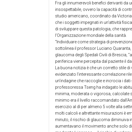
Fra gli innumerevoli benefici derivanti da 
insospettabile, ovvero la capacità di cont
studio americano, coordinato da Victoria Tse
che i soggetti impegnati in un’attività fis
di sviluppare questa patologia, che rapp
l’Organizzazione mondiale della sanità.
“Individuare come strategia di prevenzione 
sottolinea il professor Luciano Quaranta, 
glaucoma degli Spedali Civili di Brescia, 
periferica viene percepita dal paziente il d
La buona notizia è che un corretto stile di 
evidenziato l’interessante correlazione ril
un’indagine che raccoglie e incrocia i dati 
professoressa Tseng ha indagato le abitudi
minima, moderata o vigorosa, calcolate sul
minimo era il livello raccomandato dall’A
esercizio al dì per almeno 5 volte alla set
molti calcoli e altrettante misurazioni è e
minuto, il rischio di glaucoma diminuiva in
aumentavano il movimento anche solo di 