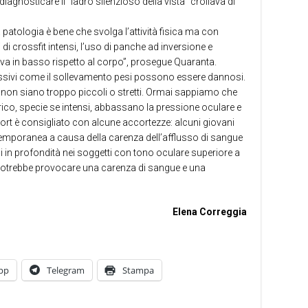
iagnosticare il “ladro silenzioso della vista” crollava di
a patologia è bene che svolga l’attività fisica ma con
 di crossfit intensi, l’uso di panche ad inversione e
rova in basso rispetto al corpo”, prosegue Quaranta.
cessivi come il sollevamento pesi possono essere dannosi.
ti non siano troppo piccoli o stretti. Ormai sappiamo che
rico, specie se intensi, abbassano la pressione oculare e
ort è consigliato con alcune accortezze: alcuni giovani
emporanea a causa della carenza dell’afflusso di sangue
ni in profondità nei soggetti con tono oculare superiore a
otrebbe provocare una carenza di sangue e una
Elena Correggia
pp
Telegram
Stampa