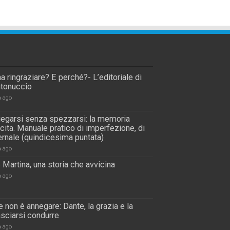
a ringraziare? E perché?- L’editoriale di
tonuccio
a ago
piegarsi senza spezzarsi: la memoria
scita. Manuale pratico di imperfezione, di
rnale (quindicesima puntata)
a ago
 Martina, una storia che avvicina
a ago
 non è annegare: Dante, la grazia e la
lasciarsi condurre
a ago