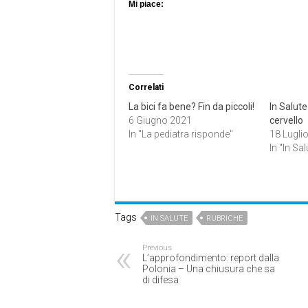
Mi piace:
Correlati
La bici fa bene? Fin da piccoli!
In Salute
6 Giugno 2021
cervello
In "La pediatra risponde"
18 Lugli
In "In Sal
Tags
IN SALUTE
RUBRICHE
Previous
L’approfondimento: report dalla
Polonia – Una chiusura che sa
di difesa