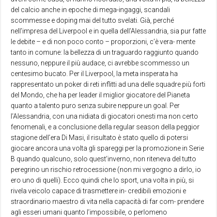
del calcio anche in epoche di mega-ingaggi, scandali
scommesse e doping mai del tutto svelati. Già, perché
nell’impresa del Liverpool e in quella dell’Alessandria, sia pur fatte
le debite – e di non poco conto – proporzioni, c’è vera- mente
tanto in comune: la bellezza di un traguardo raggiunto quando
nessuno, neppure il più audace, ci avrebbe scommesso un
centesimo bucato. Per il Liverpool, la meta insperata ha
rappresentato un poker di reti inflitti ad una delle squadre più forti
del Mondo, che ha per leader il miglior giocatore del Pianeta
quanto a talento puro senza subire neppure un goal. Per
l’Alessandria, con una nidiata di giocatori onesti ma non certo
fenomenali, e a conclusione della regular season della peggior
stagione dell’era Di Masi, il risultato è stato quello di potersi
giocare ancora una volta gli spareggi per la promozione in Serie
B quando qualcuno, solo quest’inverno, non riteneva del tutto
peregrino un rischio retrocessione (non mi vergogno a dirlo, io
ero uno di quelli). Ecco quindi che lo sport, una volta in più, si
rivela veicolo capace di trasmettere in- credibili emozioni e
straordinario maestro di vita nella capacità di far com- prendere
agli esseri umani quanto l’impossibile, o perlomeno