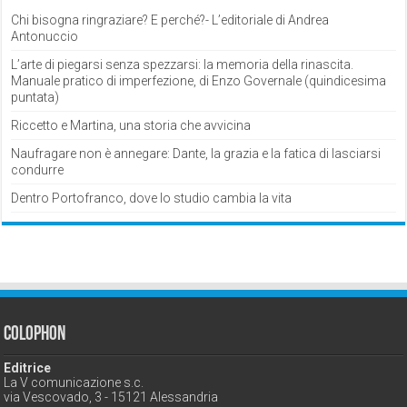
Chi bisogna ringraziare? E perché?- L’editoriale di Andrea
Antonuccio
L’arte di piegarsi senza spezzarsi: la memoria della rinascita.
Manuale pratico di imperfezione, di Enzo Governale (quindicesima
puntata)
Riccetto e Martina, una storia che avvicina
Naufragare non è annegare: Dante, la grazia e la fatica di lasciarsi
condurre
Dentro Portofranco, dove lo studio cambia la vita
Colophon
Editrice
La V comunicazione s.c.
via Vescovado, 3 - 15121 Alessandria