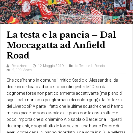
La testa e la pancia – Dal
Moccagatta ad Anfield
Road
Redazione
12 Maggio 2019
La Testa e la Pancia
2,009 Views
Che cos’hanno in comune il mitico Stadio di Alessandria, da
decenni dedicato ad uno storico dirigente dell’Orso dal
cognome forse non particolarmente accattivante (ma pieno di
significato non solo per gli amanti dei colori grigi) e la fortezza
del Liverpool? A parte il fatto che le ultime squadre che ci hanno
messo piede ne sono uscite a dir poco con le ossa rotte – e
poco importa che si chiamino Albissola o Barcellona – questi
due impianti, e soprattutto le formazioni che hanno l’onore di
averli come casa, ci hanno ricordato, una volta in più, la bellezza