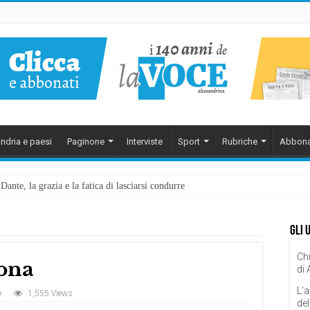
ndria e paesi
Paginone
Interviste
Sport
Rubriche
Abbona
ante, la grazia e la fatica di lasciarsi condurre
Gli 
Chi
rona
di
L’a
e
1,555 Views
del