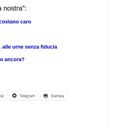
tà nostra”:
costano caro
 alle urne senza fiducia
no ancora?
pp
Telegram
Stampa