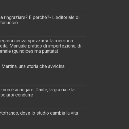
a ringraziare? E perché?- L’editoriale di
tonuccio
piegarsi senza spezzarsi: la memoria
scita. Manuale pratico di imperfezione, di
rnale (quindicesima puntata)
 Martina, una storia che avvicina
 non è annegare: Dante, la grazia e la
lasciarsi condurre
tofranco, dove lo studio cambia la vita