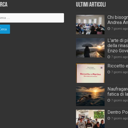
erca
Ultimi Articoli
Chi bisogn
Andrea An
7 giorni ago
L’arte di 
della rina
Enzo Gove
7 giorni ago
Riccetto e
7 giorni ago
Naufragare
fatica di 
7 giorni ago
Dentro Por
7 giorni ago