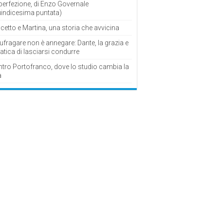
perfezione, di Enzo Governale
uindicesima puntata)
cetto e Martina, una storia che avvicina
fragare non è annegare: Dante, la grazia e
fatica di lasciarsi condurre
ntro Portofranco, dove lo studio cambia la
a