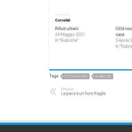
Correlati
Rifiuti urbani
Città no
24 Maggio 2021
casa
In "Rubriche"
3 Aprile 
In "Rubri
Tags
CITTÀ NOSTRA
RUBRICHE
Previous
La pace è un fiore fragile