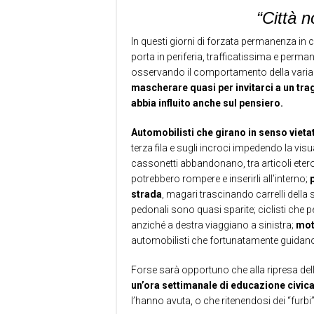
“Città n
In questi giorni di forzata permanenza in 
porta in periferia, trafficatissima e perm
osservando il comportamento della varia
mascherare quasi per invitarci a un trag
abbia influito anche sul pensiero.
Automobilisti che girano in senso vieta
terza fila e sugli incroci impedendo la vis
cassonetti abbandonano, tra articoli eter
potrebbero rompere e inserirli all’interno;
strada
, magari trascinando carrelli della 
pedonali sono quasi sparite; ciclisti che
anziché a destra viaggiano a sinistra;
mot
automobilisti che fortunatamente guidan
Forse sarà opportuno che alla ripresa delle 
un’ora settimanale di educazione civic
l’hanno avuta, o che ritenendosi dei “furbi