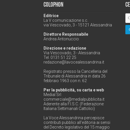
Colophon
C
Editrice
La V comunicazione s.c.
via Vescovado, 3 - 15121 Alessandria
Direttore Responsabile
Andrea Antonuccio
Direzione e redazione
Via Vescovado, 3 - Alessandria
Tel. 0131 51 22 25
redazione@lavocealessandrina.it
Registrato presso la Cancelleria del
Tribunale di Alessandria in data 26
febbraio 1963 con n. 62
Per la pubblicità, su carta e web
Medial Srl
commerciale@medialpubblicita.it
Aderente alla F.I.S.C. (Federazione
Italiana Settimanali Cattolici)
La Voce Alessandrina percepisce
contributi pubblici all'editoria ai sensi
del Decreto legislativo del 15 maggio