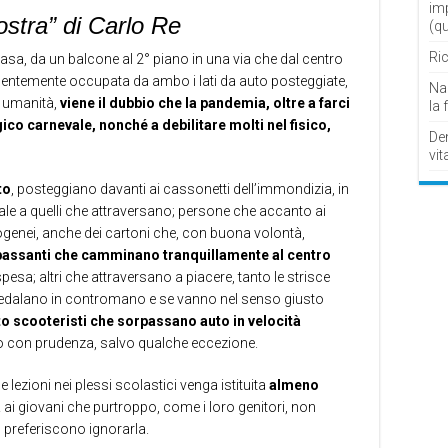
im
ostra” di Carlo Re
(q
Ric
casa, da un balcone al 2° piano in una via che dal centro
anentemente occupata da ambo i lati da auto posteggiate,
Nau
 umanità,
viene il dubbio che la pandemia, oltre a farci
la 
ico carnevale, nonché a debilitare molti nel fisico,
De
vit
to
, posteggiano davanti ai cassonetti dell’immondizia, in
uale a quelli che attraversano; persone che accanto ai
ogenei, anche dei cartoni che, con buona volontà,
passanti che camminano tranquillamente al centro
spesa; altri che attraversano a piacere, tanto le strisce
 pedalano in contromano e se vanno nel senso giusto
o scooteristi che sorpassano auto in velocità
o con prudenza, salvo qualche eccezione.
lezioni nei plessi scolastici venga istituita
almeno
a
ai giovani che purtroppo, come i loro genitori, non
” preferiscono ignorarla.