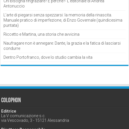
Chi bisogna ringraziare? E perché?- L’editoriale di Andrea
Antonuccio
L’arte di piegarsi senza spezzarsi: la memoria della rinascita.
Manuale pratico di imperfezione, di Enzo Governale (quindicesima
puntata)
Riccetto e Martina, una storia che avvicina
Naufragare non è annegare: Dante, la grazia e la fatica di lasciarsi
condurre
Dentro Portofranco, dove lo studio cambia la vita
Colophon
Editrice
La V comunicazione s.c.
via Vescovado, 3 - 15121 Alessandria