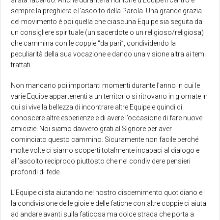
si sta facendo. Anche durante la riunione d’Equipe il centro è
sempre la preghiera e l’ascolto della Parola. Una grande grazia
del movimento è poi quella che ciascuna Equipe sia seguita da
un consigliere spirituale (un sacerdote o un religioso/religiosa)
che cammina con le coppie “da pari”, condividendo la
peculiarità della sua vocazione e dando una visione altra ai temi
trattati.
Non mancano poi importanti momenti durante l’anno in cui le
varie Equipe appartenenti a un territorio si ritrovano in giornate in
cui si vive la bellezza di incontrare altre Equipe e quindi di
conoscere altre esperienze e di avere l’occasione di fare nuove
amicizie. Noi siamo davvero grati al Signore per aver
cominciato questo cammino. Sicuramente non facile perché
molte volte ci siamo scoperti totalmente incapaci al dialogo e
all’ascolto reciproco piuttosto che nel condividere pensieri
profondi di fede.
L’Equipe ci sta aiutando nel nostro discernimento quotidiano e
la condivisione delle gioie e delle fatiche con altre coppie ci aiuta
ad andare avanti sulla faticosa ma dolce strada che porta a