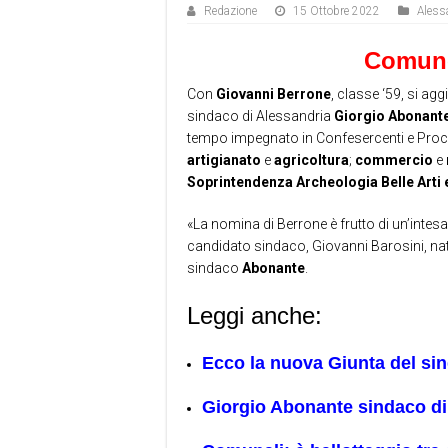
Redazione
15 Ottobre 2022
Aless
Comune
Con
Giovanni
Berrone
, classe ‘59, si ag
sindaco di Alessandria
Giorgio Abonant
tempo impegnato in Confesercenti e Proco
artigianato
e
agricoltura
;
commercio
e
Soprintendenza Archeologia Belle Arti
«La nomina di Berrone è frutto di un’intesa
candidato sindaco, Giovanni Barosini, nat
sindaco
Abonante
.
Leggi anche:
Ecco la nuova Giunta del s
Giorgio Abonante sindaco di