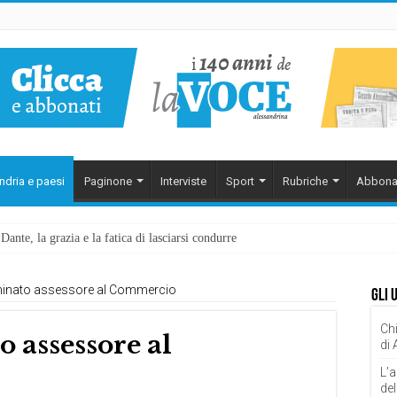
ndria e paesi
Paginone
Interviste
Sport
Rubriche
Abbona
ante, la grazia e la fatica di lasciarsi condurre
inato assessore al Commercio
Gli 
Chi
 assessore al
di
L’a
del