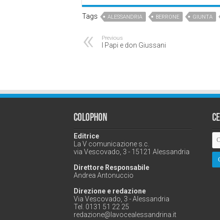
Tags
ALESSANDRIA
BERRONE
GIUNTA
Previous
I Papi e don Giussani
Colophon
C
Editrice
La V comunicazione s.c.
via Vescovado, 3 - 15121 Alessandria
Direttore Responsabile
Andrea Antonuccio
Direzione e redazione
Via Vescovado, 3 - Alessandria
Tel. 0131 51 22 25
redazione@lavocealessandrina.it