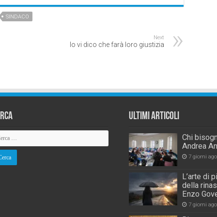
SINDACO
Next
Io vi dico che farà loro giustizia
erca
Ultimi Articoli
Chi bisogn
Andrea An
7 giorni ago
L’arte di 
della rina
Enzo Gove
7 giorni ago