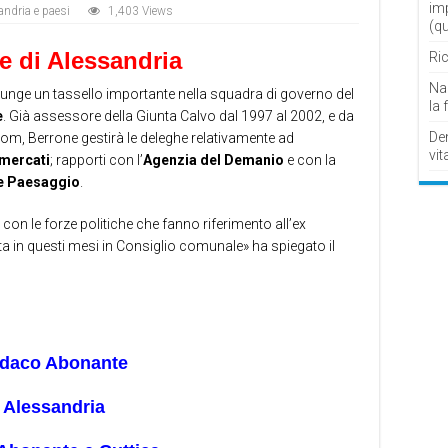
im
andria e paesi
1,403 Views
(q
 di Alessandria
Ric
Nau
giunge un tassello importante nella squadra di governo del
la 
e
. Già assessore della Giunta Calvo dal 1997 al 2002, e da
De
m, Berrone gestirà le deleghe relativamente ad
vit
mercati
; rapporti con l’
Agenzia del Demanio
e con la
 e Paesaggio
.
 con le forze politiche che fanno riferimento all’ex
a in questi mesi in Consiglio comunale» ha spiegato il
indaco Abonante
 Alessandria