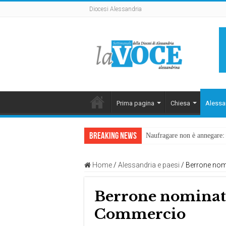
Diocesi Alessandria
Prima pagina
Chiesa
Alessa
Breaking News
Naufragare non è annegare: D
Home
/
Alessandria e paesi
/
Berrone nom
Berrone nominato
Commercio