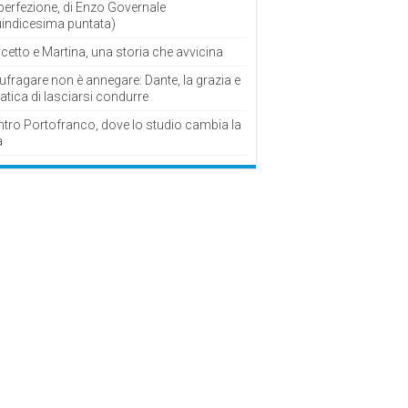
perfezione, di Enzo Governale
uindicesima puntata)
cetto e Martina, una storia che avvicina
fragare non è annegare: Dante, la grazia e
fatica di lasciarsi condurre
ntro Portofranco, dove lo studio cambia la
a