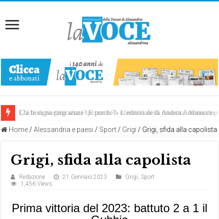
Chi bisogna ringraziare? E perché?- L’editoriale di Andrea Antonuccio
L’arte di piegarsi senza spezzarsi: la memoria della rinascita. Manuale
Home
/
Alessandria e paesi
/
Sport
/
Grigi
/
Grigi, sfida alla capolista
Grigi, sfida alla capolista
Redazione
21 Gennaio 2023
Grigi
,
Sport
1,456 Views
Prima vittoria del 2023: battuto 2 a 1 il