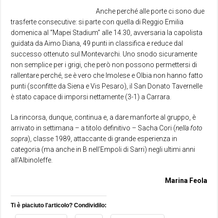
Anche perché alle porte ci sono due
trasferte consecutive: si parte con quella di Reggio Emilia
domenica al “Mapei Stadium” alle 14.30, avversaria la capolista
guidata da Aimo Diana, 49 punti in classifica e reduce dal
successo ottenuto sul Montevarchi. Uno snodo sicuramente
non semplice per i grigi, che però non possono permettersi di
rallentare perché, se è vero che Imolese e Olbia non hanno fatto
punti (sconfitte da Siena e Vis Pesaro), il San Donato Tavernelle
è stato capace di imporsi nettamente (3-1) a Carrara.
La rincorsa, dunque, continua e, a dare manforte al gruppo, è
arrivato in settimana – a titolo definitivo – Sacha Cori (
nella foto
sopra
), classe 1989, attaccante di grande esperienza in
categoria (ma anche in B nell’Empoli di Sarri) negli ultimi anni
all’Albinoleffe.
Marina Feola
Ti è piaciuto l'articolo? Condividilo: