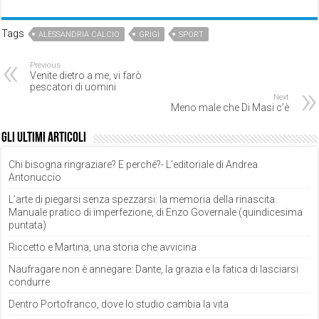
Tags
ALESSANDRIA CALCIO
GRIGI
SPORT
Previous
Venite dietro a me, vi farò
pescatori di uomini
Next
Meno male che Di Masi c’è
Gli ultimi articoli
Chi bisogna ringraziare? E perché?- L’editoriale di Andrea
Antonuccio
L’arte di piegarsi senza spezzarsi: la memoria della rinascita.
Manuale pratico di imperfezione, di Enzo Governale (quindicesima
puntata)
Riccetto e Martina, una storia che avvicina
Naufragare non è annegare: Dante, la grazia e la fatica di lasciarsi
condurre
Dentro Portofranco, dove lo studio cambia la vita