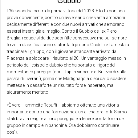
Gubbio
L’Alessandria centra la prima vittoria del 2023. E lo fa con una
prova convincente, contro un avversario che vanta ambizioni
decisamente differenti e con due nuovi arrivati che sembrano
essersi inseriti già al meglio. Contro il Gubbio dell’ex Piero
Braglia, reduce sì da due sconfitte consecutive ma pur sempre
terzo in classifica, sono stati infatti proprio Guidetti e Lamesta a
trascinare il gruppo, con il giovane attaccante arrivato da
Piacenza a sbloccare il risultato al 20’. Un vantaggio messo in
pericolo dall’episodio dubbio che ha portato al rigore del
momentaneo pareggio (con il tap-in vincente di Bulevardi sulla
parata di Liverani), prima che Martignago a dieci dallo scadere
mettesse in cassaforte un risultato forse insperato, ma
sicuramente meritato.
«È vero – ammette Rebuffi – abbiamo ottenuto una vittoria
importante contro una formazione e un allenatore forti. Siamo
stati bravi a reagire al loro pareggio e a tenere con la forza del
gruppo in campo e in panchina. Ora dobbiamo continuare
così».