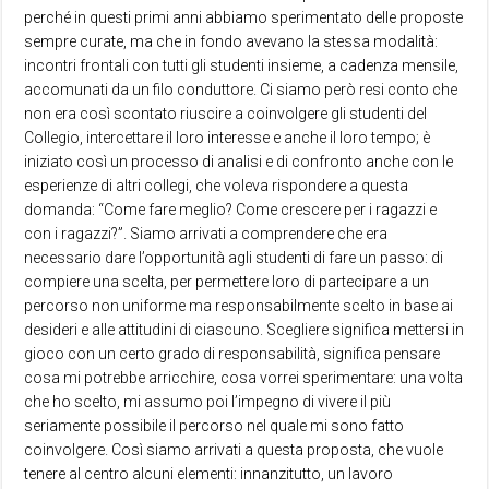
perché in questi primi anni abbiamo sperimentato delle proposte
sempre curate, ma che in fondo avevano la stessa modalità:
incontri frontali con tutti gli studenti insieme, a cadenza mensile,
accomunati da un filo conduttore. Ci siamo però resi conto che
non era così scontato riuscire a coinvolgere gli studenti del
Collegio, intercettare il loro interesse e anche il loro tempo; è
iniziato così un processo di analisi e di confronto anche con le
esperienze di altri collegi, che voleva rispondere a questa
domanda: “Come fare meglio? Come crescere per i ragazzi e
con i ragazzi?”. Siamo arrivati a comprendere che era
necessario dare l’opportunità agli studenti di fare un passo: di
compiere una scelta, per permettere loro di partecipare a un
percorso non uniforme ma responsabilmente scelto in base ai
desideri e alle attitudini di ciascuno. Scegliere significa mettersi in
gioco con un certo grado di responsabilità, significa pensare
cosa mi potrebbe arricchire, cosa vorrei sperimentare: una volta
che ho scelto, mi assumo poi l’impegno di vivere il più
seriamente possibile il percorso nel quale mi sono fatto
coinvolgere. Così siamo arrivati a questa proposta, che vuole
tenere al centro alcuni elementi: innanzitutto, un lavoro