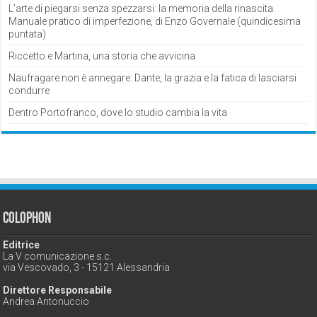
L’arte di piegarsi senza spezzarsi: la memoria della rinascita.
Manuale pratico di imperfezione, di Enzo Governale (quindicesima
puntata)
Riccetto e Martina, una storia che avvicina
Naufragare non è annegare: Dante, la grazia e la fatica di lasciarsi
condurre
Dentro Portofranco, dove lo studio cambia la vita
Colophon
Editrice
La V comunicazione s.c.
via Vescovado, 3 - 15121 Alessandria
Direttore Responsabile
Andrea Antonuccio