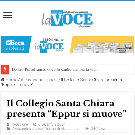
Dentro Portofranco, dove lo studio cambia la vita
Home
/
Alessandria e paesi
/
Il Collegio Santa Chiara presenta
“Eppur si muove”
Il Collegio Santa Chiara
presenta “Eppur si muove”
Redazione
3 Dicembre 2024
Alessandria e paesi
,
Diocesi di Alessandria
346 Views