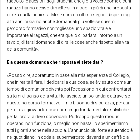
raccolto le adesioni degli studenti: che gioia vedere come alcuni
ragazzi hanno deciso di mettersi in gioco in più di una proposta
oltre a quella richiesta! Mi sembra un ottimo segno. Rispetto agli
altri anni ci siamo anche domandati più volte se questo
percorso formativo non togliesse uno spazio vitale e
importante ai ragazzi, che era quello di parlarsi intorno a un
tavolo, di farsi domande, di dirsi le cose anche rispetto alla vita
della comunità».
E a questa domanda che risposta vi siete dati?
«Posso dire, soprattutto in base alla mia esperienza di Collegio,
che in realtà il fare, il dedicarsi a qualcosa, se è vissuto come un
tempo di comunione diventa poi l’occasione in cui confrontarsi
su temi di senso della vita. Ho lasciato un po’ andare attraverso
questo percorso formativo il mio bisogno di sicurezza, per cui
per dire ai giovani le cose che ritengo fondamentali e salvifiche
per la loro vita devo convocarli. Purtroppo questo modus
operandi non funziona, o meglio non basta: lo sperimentiamo
tutti i giorni anche nella scuola. L’annuncio più forte e autentico è
nel quotidiano: in coda al supermercato, davanti a un caffè o a