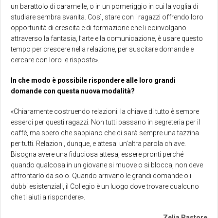
un barattolo di caramelle, o in un pomeriggio in cui la voglia di
studiare sembra svanita. Così, stare con i ragazzi offrendo loro
opportunità di crescita e di formazione che li coinvolgano
attraverso la fantasia, l’arte e la comunicazione, è usare questo
tempo per crescere nella relazione, per suscitare domande e
cercare con loro le risposte».
In che modo è possibile rispondere alle loro grandi
domande con questa nuova modalità?
«Chiaramente costruendo relazioni: la chiave di tutto è sempre
esserci per questi ragazzi. Non tutti passano in segreteria per il
caffè, ma spero che sappiano che ci sarà sempre una tazzina
per tutti. Relazioni, dunque, e attesa: un’altra parola chiave.
Bisogna avere una fiduciosa attesa, essere pronti perché
quando qualcosa in un giovane si muove o si blocca, non deve
affrontarlo da solo. Quando arrivano le grandi domande o i
dubbi esistenziali, il Collegio è un luogo dove trovare qualcuno
che ti aiuti a rispondere».
Zelia Pastore