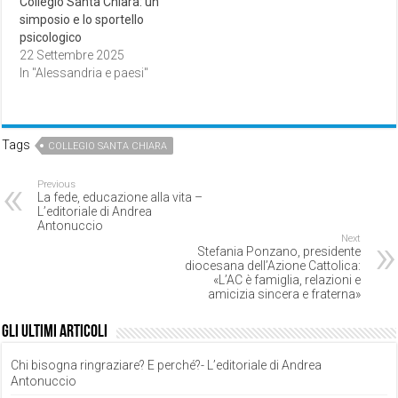
Collegio Santa Chiara: un
simposio e lo sportello
psicologico
22 Settembre 2025
In "Alessandria e paesi"
Tags
COLLEGIO SANTA CHIARA
Previous
La fede, educazione alla vita –
L’editoriale di Andrea
Antonuccio
Next
Stefania Ponzano, presidente
diocesana dell’Azione Cattolica:
«L’AC è famiglia, relazioni e
amicizia sincera e fraterna»
Gli ultimi articoli
Chi bisogna ringraziare? E perché?- L’editoriale di Andrea
Antonuccio