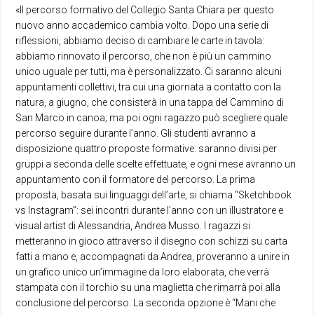
«Il percorso formativo del Collegio Santa Chiara per questo
nuovo anno accademico cambia volto. Dopo una serie di
riflessioni, abbiamo deciso di cambiare le carte in tavola:
abbiamo rinnovato il percorso, che non è più un cammino
unico uguale per tutti, ma è personalizzato. Ci saranno alcuni
appuntamenti collettivi, tra cui una giornata a contatto con la
natura, a giugno, che consisterà in una tappa del Cammino di
San Marco in canoa; ma poi ogni ragazzo può scegliere quale
percorso seguire durante l’anno. Gli studenti avranno a
disposizione quattro proposte formative: saranno divisi per
gruppi a seconda delle scelte effettuate, e ogni mese avranno un
appuntamento con il formatore del percorso. La prima
proposta, basata sui linguaggi dell’arte, si chiama “Sketchbook
vs Instagram”: sei incontri durante l’anno con un illustratore e
visual artist di Alessandria, Andrea Musso. I ragazzi si
metteranno in gioco attraverso il disegno con schizzi su carta
fatti a mano e, accompagnati da Andrea, proveranno a unire in
un grafico unico un’immagine da loro elaborata, che verrà
stampata con il torchio su una maglietta che rimarrà poi alla
conclusione del percorso. La seconda opzione è “Mani che