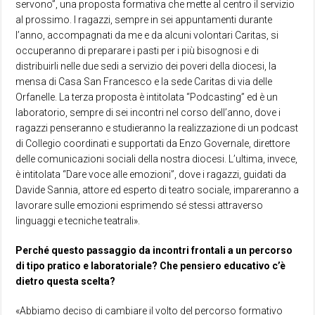
servono”, una proposta formativa che mette al centro il servizio
al prossimo. I ragazzi, sempre in sei appuntamenti durante
l’anno, accompagnati da me e da alcuni volontari Caritas, si
occuperanno di preparare i pasti per i più bisognosi e di
distribuirli nelle due sedi a servizio dei poveri della diocesi, la
mensa di Casa San Francesco e la sede Caritas di via delle
Orfanelle. La terza proposta è intitolata “Podcasting” ed è un
laboratorio, sempre di sei incontri nel corso dell’anno, dove i
ragazzi penseranno e studieranno la realizzazione di un podcast
di Collegio coordinati e supportati da Enzo Governale, direttore
delle comunicazioni sociali della nostra diocesi. L’ultima, invece,
è intitolata “Dare voce alle emozioni”, dove i ragazzi, guidati da
Davide Sannia, attore ed esperto di teatro sociale, impareranno a
lavorare sulle emozioni esprimendo sé stessi attraverso
linguaggi e tecniche teatrali».
Perché questo passaggio da incontri frontali a un percorso
di tipo pratico e laboratoriale? Che pensiero educativo c’è
dietro questa scelta?
«Abbiamo deciso di cambiare il volto del percorso formativo