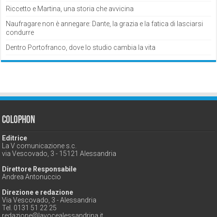
Riccetto e Martina, una storia che avvicina
Naufragare non è annegare: Dante, la grazia e la fatica di lasciarsi
condurre
Dentro Portofranco, dove lo studio cambia la vita
Colophon
Editrice
La V comunicazione s.c.
via Vescovado, 3 - 15121 Alessandria
Direttore Responsabile
Andrea Antonuccio
Direzione e redazione
Via Vescovado, 3 - Alessandria
Tel. 0131 51 22 25
redazione@lavocealessandrina.it