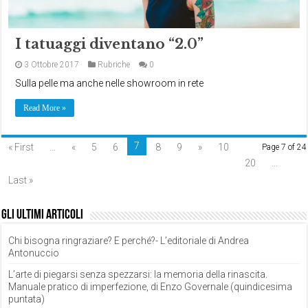
I tatuaggi diventano “2.0”
3 Ottobre 2017
Rubriche
0
Sulla pelle ma anche nelle showroom in rete
Read More »
7
« First
...
«
5
6
8
9
»
10
Page 7 of 24
20
...
Last »
Gli ultimi articoli
Chi bisogna ringraziare? E perché?- L’editoriale di Andrea
Antonuccio
L’arte di piegarsi senza spezzarsi: la memoria della rinascita.
Manuale pratico di imperfezione, di Enzo Governale (quindicesima
puntata)