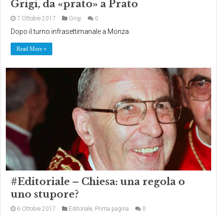
Grigi, da «prato» a Prato
7 Ottobre 2017
Grigi
0
Dopo il turno infrasettimanale a Monza
Read More »
#Editoriale – Chiesa: una regola o
uno stupore?
6 Ottobre 2017
Editoriale
,
Prima pagina
0