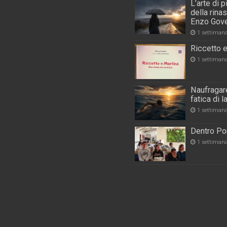
L’arte di 
della rina
Enzo Gove
1 settiman
Riccetto e
1 settiman
Naufragare
fatica di 
1 settiman
Dentro Por
1 settiman