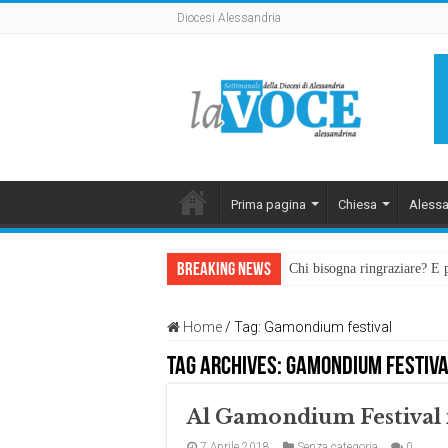
Diocesi Alessandria
Prima pagina
Chiesa
Alessa
Breaking News
Chi bisogna ringraziare? E 
Home
/
Tag:
Gamondium festival
Tag Archives:
Gamondium festiv
Al Gamondium Festival i
7 Aprile 2018
Senza categoria
0