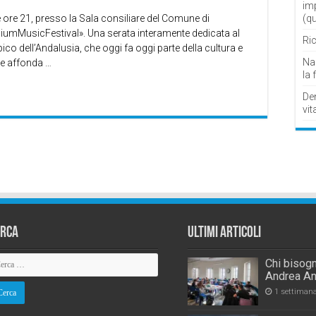
im
ore 21, presso la Sala consiliare del Comune di
(q
iumMusicFestival». Una serata interamente dedicata al
Ric
ico dell’Andalusia, che oggi fa oggi parte della cultura e
Nau
he affonda …
la 
De
vit
erca
Ultimi Articoli
Chi bisogn
Andrea An
1 settiman