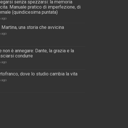
piegarsi senza spezzarsi: la memoria
scita. Manuale pratico di imperfezione, di
rnale (quindicesima puntata)
a ago
 Martina, una storia che avvicina
a ago
 non è annegare: Dante, la grazia e la
lasciarsi condurre
a ago
tofranco, dove lo studio cambia la vita
a ago