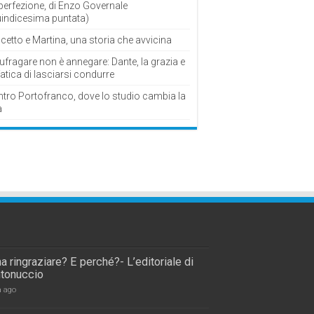
perfezione, di Enzo Governale
uindicesima puntata)
cetto e Martina, una storia che avvicina
fragare non è annegare: Dante, la grazia e
fatica di lasciarsi condurre
ntro Portofranco, dove lo studio cambia la
a
a ringraziare? E perché?- L’editoriale di
tonuccio
a ago