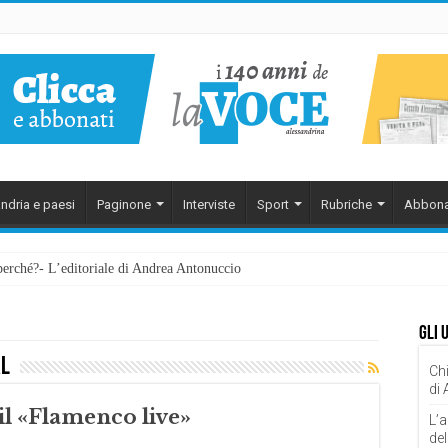
ndria e paesi
Paginone
Interviste
Sport
Rubriche
Abbona
perché?- L’editoriale di Andrea Antonuccio
Gli 
al
Chi
di
l «Flamenco live»
L’a
del