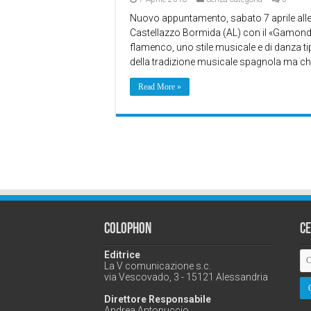
Nuovo appuntamento, sabato 7 aprile alle 
Castellazzo Bormida (AL) con il «Gamond
flamenco, uno stile musicale e di danza tip
della tradizione musicale spagnola ma c
Read More »
Colophon
C
Editrice
La V comunicazione s.c.
via Vescovado, 3 - 15121 Alessandria
Direttore Responsabile
Andrea Antonuccio