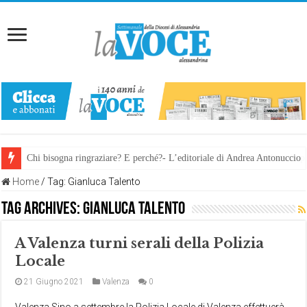
Chi bisogna ringraziare? E perché?- L’editoriale di Andrea Antonuccio
L’arte di piegarsi senza spezzarsi: la memoria della rinascita. Manuale
Home
/
Tag:
Gianluca Talento
Tag Archives:
Gianluca Talento
A Valenza turni serali della Polizia
Locale
21 Giugno 2021
Valenza
0
Valenza Sino a settembre la Polizia Locale di Valenza effettuerà,