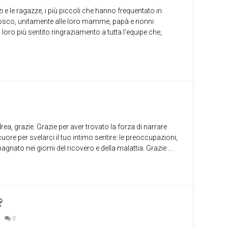
zi e le ragazze, i più piccoli che hanno frequentato in
Bosco, unitamente alle loro mamme, papà e nonni
 loro più sentito ringraziamento a tutta l’equipe che,
drea, grazie. Grazie per aver trovato la forza di narrare
cuore per svelarci il tuo intimo sentire: le preoccupazioni,
gnato nei giorni del ricovero e della malattia. Grazie …
?
0