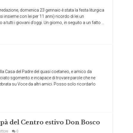
 e redazione, domenica 23 gennaio è stata la festa liturgica
si insieme con lei per 11 anni) ricordo di lei un
tutti i giovani d’oggi. Un giorno, in seguito a un fatto …
 alla Casa del Padre del quasi coetaneo, e amico da
asciato sgomento e incapace di trovare parole che ne
ebrata su Voce da altri amici. Posso solo ricordarlo
pà del Centro estivo Don Bosco
ettore
0