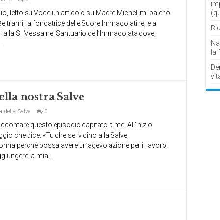
im
luglio, letto su Voce un articolo su Madre Michel, mi balenò
(q
Beltrami, la fondatrice delle Suore Immacolatine, e a
Ric
 alla S. Messa nel Santuario dell’Immacolata dove,
Nau
 …
la 
De
vit
lla nostra Salve
 della Salve
0
 raccontare questo episodio capitato a me. All’inizio
gio che dice: «Tu che sei vicino alla Salve,
nna perché possa avere un’agevolazione per il lavoro.
ggiungere la mia …