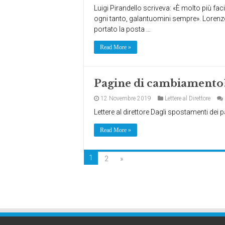
Luigi Pirandello scriveva: «È molto più fa
ogni tanto, galantuomini sempre». Lorenzo
portato la posta …
Read More »
Pagine di cambiamento
12 Novembre 2019
Lettere al Direttore
Lettere al direttore Dagli spostamenti dei
Read More »
1
2
»