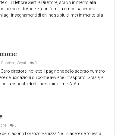
te di un lettore Gentile Direttore, scrivo in merito alla
ultimo numero di Voce e (con l’umiltà di non saperne a
agli insegnamenti di chi ne sa più di me) in merito alla
lemme
,
Rubriche
,
Scout
0
ri Caro direttore, ho letto il paginone dello scorso numero
re delucidazioni su come avviene il trasporto. Grazie, e
o la risposta di chi ne sa più di me. A. A.) …
e
iche
0
o del diacono Lorenzo Panizza Ne Il piacere dell’onestà