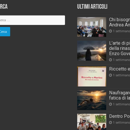
erca
Ultimi Articoli
Chi bisogn
Andrea An
1 settiman
L’arte di 
della rina
Enzo Gove
1 settiman
Riccetto e
1 settiman
Naufragare
fatica di 
1 settiman
Dentro Por
1 settiman