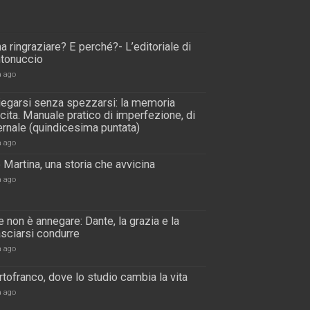
a ringraziare? E perché?- L’editoriale di
tonuccio
a ago
piegarsi senza spezzarsi: la memoria
scita. Manuale pratico di imperfezione, di
rnale (quindicesima puntata)
a ago
 Martina, una storia che avvicina
a ago
 non è annegare: Dante, la grazia e la
lasciarsi condurre
a ago
tofranco, dove lo studio cambia la vita
a ago