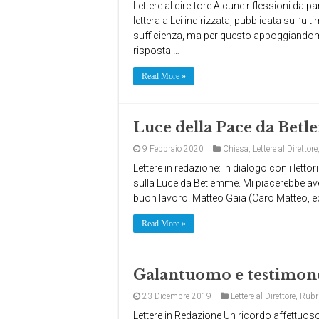
Lettere al direttore Alcune riflessioni da par
lettera a Lei indirizzata, pubblicata sull’
sufficienza, ma per questo appoggiandomi 
risposta …
Read More »
Luce della Pace da Bet
9 Febbraio 2020
Chiesa
,
Lettere al Direttore
Lettere in redazione: in dialogo con i letto
sulla Luce da Betlemme. Mi piacerebbe ave
buon lavoro. Matteo Gaia (Caro Matteo, ecc
Read More »
Galantuomo e testimon
23 Dicembre 2019
Lettere al Direttore
,
Rubr
Lettere in Redazione Un ricordo affettuos