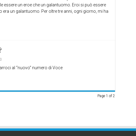
cile essere un eroe che un galantuomo. Eroi si può essere
 era un galantuomo. Per oltre tre anni, ogni giorno, mi ha
?
0
 parroci al “nuovo” numero di Voce
Page 1 of 2