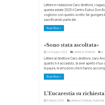
Lettere in redazione Caro direttore, i ragaz
questa estate 2020 il Centro Estivo Don 
vogliono con questo scritto far giungere il
sacrificando parte del …
Read More »
«Sono stata ascoltata»
16 Giugno 2020
Lettere al Direttore
0
Lettere al direttore Caro direttore, caro An
quanto ti è accaduto; di aver aperto il tuo 
le paure, le emozioni che ti hanno accompa
Read More »
L’Eucarestia su richiesta
9 Marzo 2020
Lettere al Direttore
,
Rubriche