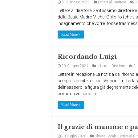
31 Gennaio 2022
Lettere al Direttore
0
Lettere al direttore Gentilissimo direttore
della Beata Madre Michel Grillo. Io (che vis
insegnamento che vorrei fosse trasmesso a 
Read More »
Ricordando Luigi
20 Giugno 2021
Lettere al Direttore
0
Lettere in redazione La notizia del ritorno
sempre, architetto Luigi Visconti mi ha l
delineassero la figura già degnamente cel
come un vulcano in …
Read More »
Il grazie di mamme e pa
23 Luglio 2020
Chiesa Locale
,
Lettere al Dir