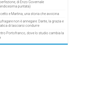
perfezione, di Enzo Governale
uindicesima puntata)
cetto e Martina, una storia che avvicina
fragare non è annegare: Dante, la grazia e
fatica di lasciarsi condurre
ntro Portofranco, dove lo studio cambia la
a