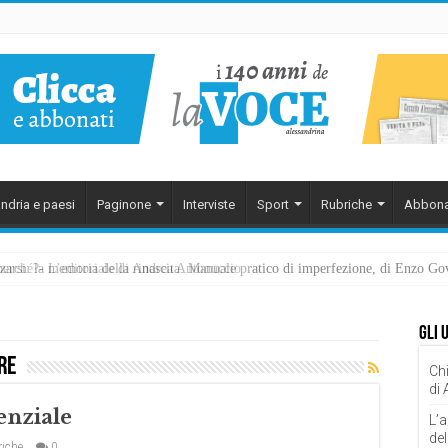
ndria e paesi
Paginone
Interviste
Sport
Rubriche
Abbona
ezzarsi: la memoria della rinascita. Manuale pratico di imperfezione, di Enzo G
Gli 
re
Chi
di
enziale
L’a
del
iche
0