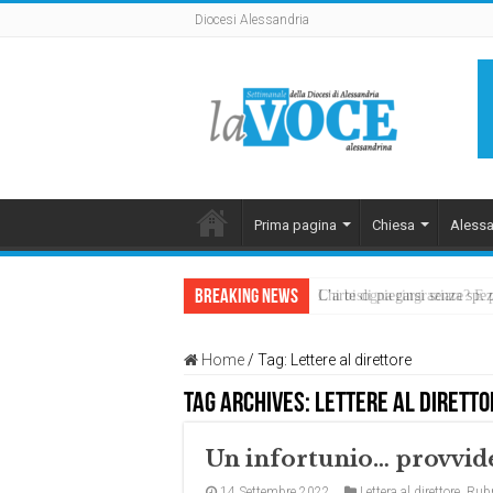
Diocesi Alessandria
Prima pagina
Chiesa
Alessa
Breaking News
L’arte di piegarsi senza sp
Home
/
Tag:
Lettere al direttore
Tag Archives:
Lettere al diretto
Un infortunio… provvid
14 Settembre 2022
Lettera al direttore
,
Rubr