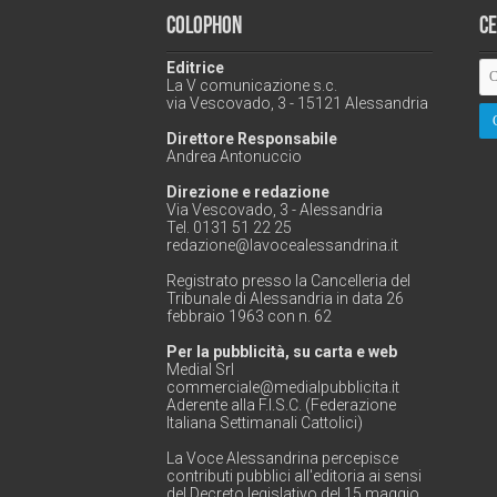
Colophon
C
Editrice
La V comunicazione s.c.
via Vescovado, 3 - 15121 Alessandria
Direttore Responsabile
Andrea Antonuccio
Direzione e redazione
Via Vescovado, 3 - Alessandria
Tel. 0131 51 22 25
redazione@lavocealessandrina.it
Registrato presso la Cancelleria del
Tribunale di Alessandria in data 26
febbraio 1963 con n. 62
Per la pubblicità, su carta e web
Medial Srl
commerciale@medialpubblicita.it
Aderente alla F.I.S.C. (Federazione
Italiana Settimanali Cattolici)
La Voce Alessandrina percepisce
contributi pubblici all'editoria ai sensi
del Decreto legislativo del 15 maggio