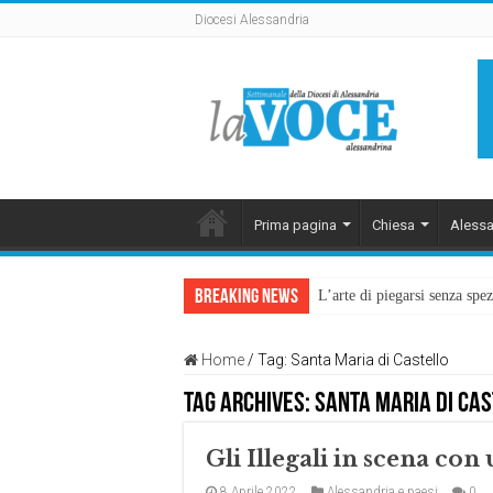
Diocesi Alessandria
Prima pagina
Chiesa
Alessa
Breaking News
L’arte di piegarsi senza sp
Home
/
Tag:
Santa Maria di Castello
Tag Archives:
Santa Maria di Ca
Gli Illegali in scena co
8 Aprile 2022
Alessandria e paesi
0