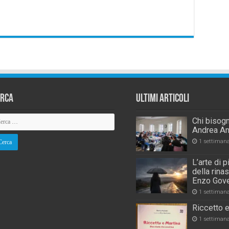
erca
Ultimi Articoli
Chi bisogn
Andrea An
1 settiman
L’arte di 
della rina
Enzo Gove
1 settiman
Riccetto e
1 settiman