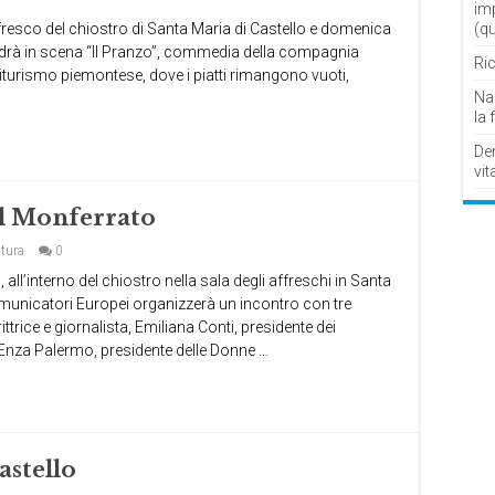
im
ffresco del chiostro di Santa Maria di Castello e domenica
(q
, andrà in scena “Il Pranzo”, commedia della compagnia
Ric
agriturismo piemontese, dove i piatti rimangono vuoti,
Nau
la 
De
vit
el Monferrato
tura
0
all’interno del chiostro nella sala degli affreschi in Santa
Comunicatori Europei organizzerà un incontro con tre
trice e giornalista, Emiliana Conti, presidente dei
 Enza Palermo, presidente delle Donne …
astello