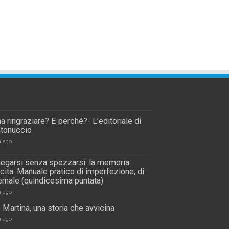
a ringraziare? E perché?- L’editoriale di
tonuccio
a ago
piegarsi senza spezzarsi: la memoria
scita. Manuale pratico di imperfezione, di
rnale (quindicesima puntata)
a ago
 Martina, una storia che avvicina
a ago