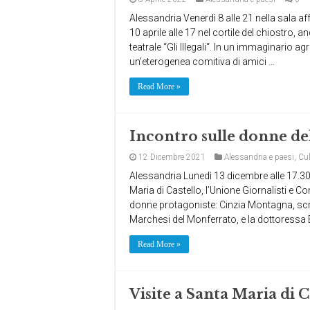
Alessandria Venerdì 8 alle 21 nella sala a
10 aprile alle 17 nel cortile del chiostro
teatrale “Gli Illegali“. In un immaginario 
un’eterogenea comitiva di amici …
Read More »
Incontro sulle donne d
12 Dicembre 2021
Alessandria e paesi
,
Cul
Alessandria Lunedì 13 dicembre alle 17.30, 
Maria di Castello, l’Unione Giornalisti e 
donne protagoniste: Cinzia Montagna, scrit
Marchesi del Monferrato, e la dottoressa
Read More »
Visite a Santa Maria di C