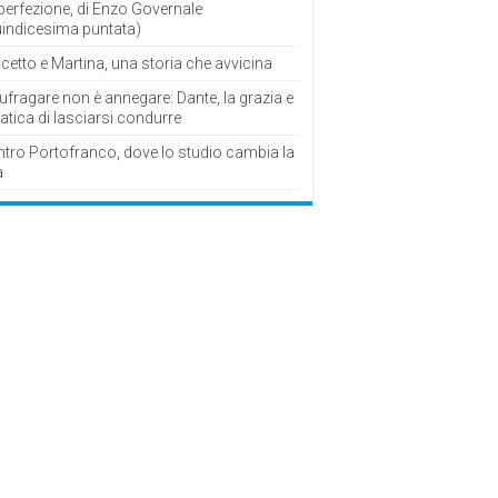
perfezione, di Enzo Governale
uindicesima puntata)
cetto e Martina, una storia che avvicina
fragare non è annegare: Dante, la grazia e
fatica di lasciarsi condurre
ntro Portofranco, dove lo studio cambia la
a