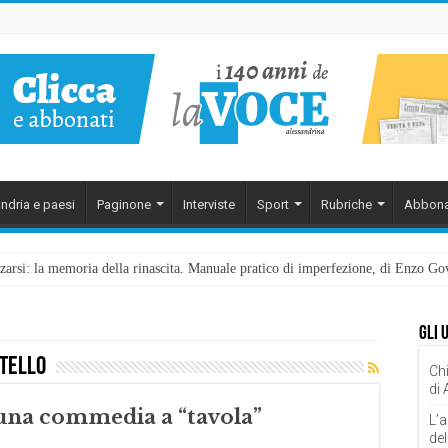
ndria e paesi
Paginone
Interviste
Sport
Rubriche
Abbona
ezzarsi: la memoria della rinascita. Manuale pratico di imperfezione, di Enzo G
Gli 
stello
Chi
di
n una commedia a “tavola”
L’a
del