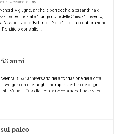
esi di Alessandria
0
di venerdì 4 giugno, anche la parrocchia alessandrina di
a, parteciperà alla “Lunga notte delle Chiese“. L’evento,
 dall’associazione “BellunoLaNotte“, con la collaborazione
el Pontificio consiglio …
 853 anni
lebra l’853° anniversario della fondazione della città. Il
i svolgono in due luoghi che rappresentano le origini
di Santa Maria di Castello, con la Celebrazione Eucaristica
 sul palco