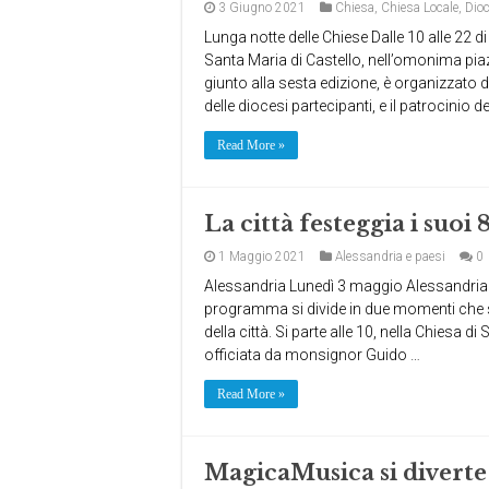
3 Giugno 2021
Chiesa
,
Chiesa Locale
,
Dioc
Lunga notte delle Chiese Dalle 10 alle 22 
Santa Maria di Castello, nell’omonima piazz
giunto alla sesta edizione, è organizzato
delle diocesi partecipanti, e il patrocinio d
Read More »
La città festeggia i suoi
1 Maggio 2021
Alessandria e paesi
0
Alessandria Lunedì 3 maggio Alessandria ce
programma si divide in due momenti che s
della città. Si parte alle 10, nella Chiesa 
officiata da monsignor Guido …
Read More »
MagicaMusica si diverte