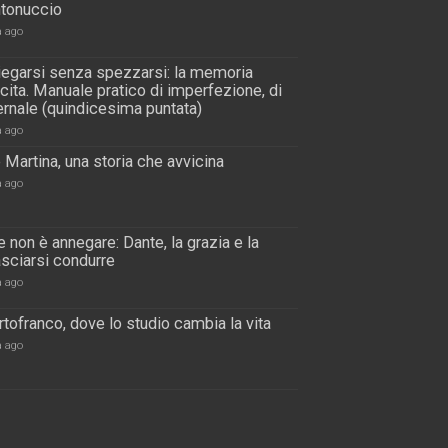
tonuccio
a ago
piegarsi senza spezzarsi: la memoria
scita. Manuale pratico di imperfezione, di
rnale (quindicesima puntata)
a ago
 Martina, una storia che avvicina
a ago
 non è annegare: Dante, la grazia e la
lasciarsi condurre
a ago
tofranco, dove lo studio cambia la vita
a ago