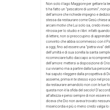
Non solo il lago Maggiore per gettare la le
ti ha fatto un “pescatore di uomini”; non pi
dell’amore che richiede impegno e dedizio
stessa da restaurare come Gesù chiese a S
arcani motivi che Lui solo sa, credo inve
ritrosia per lo studio e i libri: infatti qu
di lettere, non si preoccupino di apprend
convinto che abbia scommesso con il Padre
a oggi, fino ad essere una “pietra viva” d
dell’umiltà e di sua sorella la santa sempl
ricominciare tutto daccapo a ricomprendere
dell’amore: mettersi a disposizione di Crist
cui viviamo ma a partire dalla tua persona.
hai saputo rileggere dalla prospettiva di D
assieme, prima in te stesso e poi nel pr
da restaurare amandolo non con le tue f
questa non è la sfida del secolo! D’accordo
all’altezza e pensi sempre di non essere 
diceva che Dio non aveva trovato nessuno 
misericordia e più o meno credo valga lo 