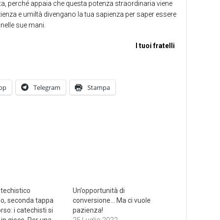
ta, perché appaia che questa potenza straordinaria viene
zienza e umiltà divengano la tua sapienza per saper essere
nelle sue mani.
I tuoi fratelli
pp
Telegram
Stampa
atechistico
Un’opportunità di
o, seconda tappa
conversione… Ma ci vuole
rso: i catechisti si
pazienza!