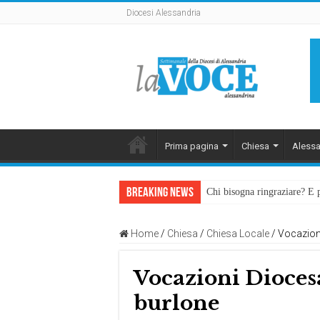
Diocesi Alessandria
Prima pagina
Chiesa
Alessa
Breaking News
Chi bisogna ringraziare? E 
Home
/
Chiesa
/
Chiesa Locale
/
Vocazion
Vocazioni Dioces
burlone