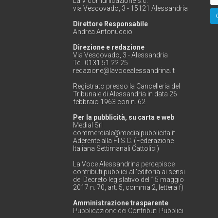
La V comunicazione s.c.
via Vescovado, 3 - 15121 Alessandria
Direttore Responsabile
Andrea Antonuccio
Direzione e redazione
Via Vescovado, 3 - Alessandria
Tel. 0131 51 22 25
redazione@lavocealessandrina.it
Registrato presso la Cancelleria del
Tribunale di Alessandria in data 26
febbraio 1963 con n. 62
Per la pubblicità, su carta e web
Medial Srl
commerciale@medialpubblicita.it
Aderente alla F.I.S.C. (Federazione
Italiana Settimanali Cattolici)
La Voce Alessandrina percepisce
contributi pubblici all'editoria ai sensi
del Decreto legislativo del 15 maggio
2017 n. 70, art. 5, comma 2, lettera f)
Amministrazione trasparente
Pubblicazione dei Contributi Pubblici