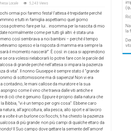
im
hiesa Locale
5,243 Views
(q
chi ormai poi faremo festa! l’attesa è trepidante perché
Ric
 cammino e tutti in famiglia aspettiamo quel giorno
Nau
osa potremo fare per lui… insomma per la nascita di mio
la 
ate normalmente come per tutti gli altri: è stata una
almeno così sembrava a noi bambini – perché il tempo
De
vit
petevamo spesso e la risposta di mamma era sempre la
sarà il momento nascerà!”. È così: in casa si apprendono
e se ora volessi rielaborarli lo potrei fare con le parole del
lcosa di grande perché nell’attesa si impara la pazienza
enza di vita”. Il nonno Giuseppe è sempre stato il “grande
sinonimo di sottomissione ma di sapienza! Non vi era
da contadino, le mani callose da muratore e la sua
 asprigno come il vino che traeva dalle viti antiche e
e di ciò che è genuino. Eppure è proprio dalla natura che
a Bibbia, “vi è un tempo per ogni cosa”. Ebbene caro
 natura, all’agricoltura, alla pesca, allo sport e al lavoro
 a volte è un burlone coi fiocchi, ti ha chiesto la pazienza
ò qualcosa di più grande: non più campi di qualche ettaro da
ondo! Il Suo campo dove gettare la semente dell’amore!