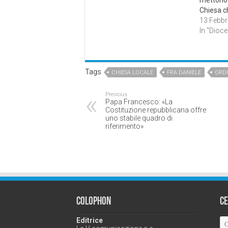
mettono 
Chiesa ch
13 Febbr
In "Dioce
Tags
CHIESA LOCALE
FRA DANIELE
ORD
Previous
Papa Francesco: «La
Costituzione repubblicana offre
uno stabile quadro di
riferimento»
Colophon
C
Editrice