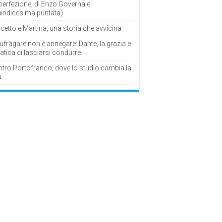
perfezione, di Enzo Governale
uindicesima puntata)
cetto e Martina, una storia che avvicina
fragare non è annegare: Dante, la grazia e
fatica di lasciarsi condurre
ntro Portofranco, dove lo studio cambia la
a