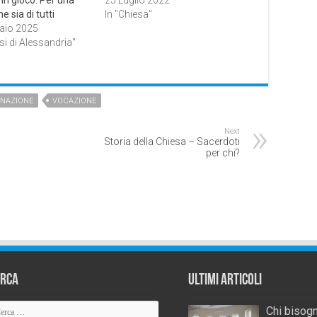
in gioco. Per una
25 Luglio 2022
e sia di tutti
In "Chiesa"
aio 2025
si di Alessandria"
INAZIONE
VOCAZIONE
Next
Storia della Chiesa – Sacerdoti
per chi?
erca
Ultimi Articoli
Chi bisogn