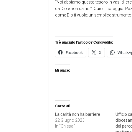
“Noi abbiamo questo tesoro in vasi di cre
da Dio e non da noi”. Quindi coraggio. Pa
come Dio ti vuole: un semplice strumento 
Ti è piaciuto l'articolo? Condividilo:
Facebook
X
WhatsA
Mi piace:
Correlati
La carità non ha barriere
Ufficio c
22 Giugno 2023
diocesan
In "Chiesa"
del perco