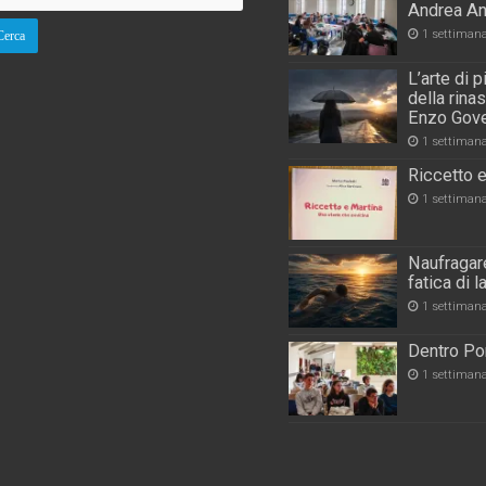
Andrea An
1 settiman
L’arte di 
della rina
Enzo Gove
1 settiman
Riccetto e
1 settiman
Naufragare
fatica di 
1 settiman
Dentro Por
1 settiman