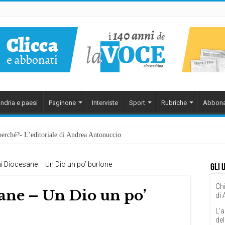
ndria e paesi
Paginone
Interviste
Sport
Rubriche
Abbona
perché?- L’editoriale di Andrea Antonuccio
i Diocesane – Un Dio un po’ burlone
Gli 
Chi
ane – Un Dio un po’
di
L’a
del