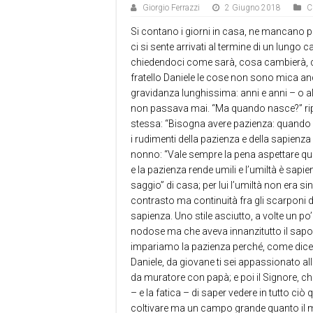
Giorgio Ferrazzi
2 Giugno 2018
C
Si contano i giorni in casa, ne mancano po
ci si sente arrivati al termine di un lungo
chiedendoci come sarà, cosa cambierà, c
fratello Daniele le cose non sono mica and
gravidanza lunghissima: anni e anni – o 
non passava mai. “Ma quando nasce?” ri
stessa: “Bisogna avere pazienza: quando 
i rudimenti della pazienza e della sapienza 
nonno: “Vale sempre la pena aspettare qua
e la pazienza rende umili e l’umiltà è sapi
saggio” di casa; per lui l’umiltà non era 
contrasto ma continuità fra gli scarponi 
sapienza. Uno stile asciutto, a volte un po’
nodose ma che aveva innanzitutto il sapor
impariamo la pazienza perché, come dice l
Daniele, da giovane ti sei appassionato alla
da muratore con papà; e poi il Signore, che
– e la fatica – di saper vedere in tutto ci
coltivare ma un campo grande quanto il m