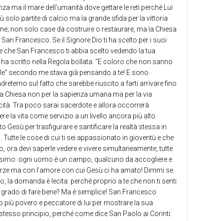
nza ma il mare dell’umanità dove gettare le reti perché Lui
ù solo partite di calcio ma la grande sfida per la vittoria
ne; non solo case da costruire o restaurare, ma la Chiesa
an Francesco. Se il Signore Dio ti ha scelto per i suoi
ce che San Francesco ti abbia scelto vedendo la tua
ando ha scritto nella Regola bollata: “E coloro che non sanno
erle” secondo me stava già pensando a te! E sono
terno sul fatto che sarebbe riuscito a farti arrivare fino
ella Chiesa non per la sapienza umana ma per la via
icità. Tra poco sarai sacerdote e allora occorrerà
 la vita come servizio a un livello ancora più alto
o Gesù per trasfigurare e santificare la realtà stessa in
 Tutte le cose di cui ti sei appassionato in gioventù e che
io, ora devi saperle vedere e vivere simultaneamente, tutte
ossimo: ogni uomo è un campo, qualcuno da accogliere e
orze ma con l’amore con cui Gesù ci ha amato! Dimmi se
, la domanda è lecita: perché proprio a te che non ti senti
in grado di fare bene? Ma è semplice! San Francesco
più povero e peccatore di lui per mostrare la sua
stesso principio, perché come dice San Paolo ai Corinti: