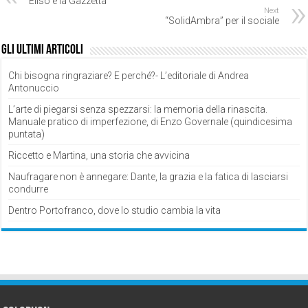
Eliso e la Gazzetta
Next
“SolidAmbra” per il sociale
Gli ultimi articoli
Chi bisogna ringraziare? E perché?- L’editoriale di Andrea
Antonuccio
L’arte di piegarsi senza spezzarsi: la memoria della rinascita.
Manuale pratico di imperfezione, di Enzo Governale (quindicesima
puntata)
Riccetto e Martina, una storia che avvicina
Naufragare non è annegare: Dante, la grazia e la fatica di lasciarsi
condurre
Dentro Portofranco, dove lo studio cambia la vita