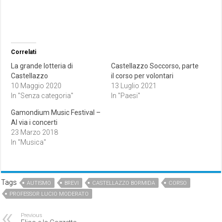
Correlati
La grande lotteria di
Castellazzo Soccorso, parte
Castellazzo
il corso per volontari
10 Maggio 2020
13 Luglio 2021
In "Senza categoria"
In "Paesi"
Gamondium Music Festival –
Al via i concerti
23 Marzo 2018
In "Musica"
Tags
AUTISMO
BREVI
CASTELLAZZO BORMIDA
CORSO
PROFESSOR LUCIO MODERATO
Previous