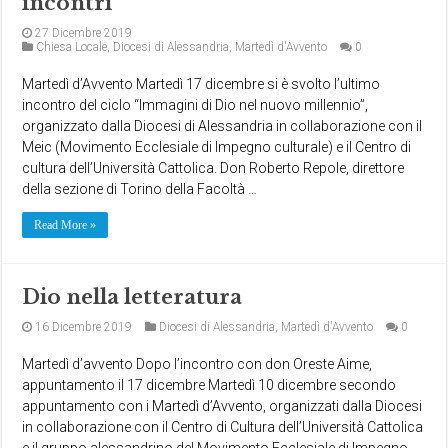
incontri
27 Dicembre 2019
Chiesa Locale
,
Diocesi di Alessandria
,
Martedì d'Avvento
0
Martedì d’Avvento Martedì 17 dicembre si è svolto l’ultimo
incontro del ciclo “Immagini di Dio nel nuovo millennio”,
organizzato dalla Diocesi di Alessandria in collaborazione con il
Meic (Movimento Ecclesiale di Impegno culturale) e il Centro di
cultura dell’Università Cattolica. Don Roberto Repole, direttore
della sezione di Torino della Facoltà …
Read More »
Dio nella letteratura
16 Dicembre 2019
Diocesi di Alessandria
,
Martedì d'Avvento
0
Martedì d’avvento Dopo l’incontro con don Oreste Aime,
appuntamento il 17 dicembre Martedì 10 dicembre secondo
appuntamento con i Martedì d’Avvento, organizzati dalla Diocesi
in collaborazione con il Centro di Cultura dell’Università Cattolica
e il gruppo alessandrino del Movimento Ecclesiale di Impegno