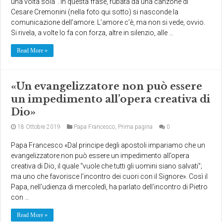
una volta sola”. In questa frase, rubata da una canzone di
Cesare Cremonini (nella foto qui sotto) si nasconde la
comunicazione dell’amore. L’amore c’è, ma non si vede, ovvio.
Si rivela, a volte lo fa con forza, altre in silenzio, alle …
Read More »
«Un evangelizzatore non può essere
un impedimento all’opera creativa di
Dio»
18 Ottobre 2019
Papa Francesco
,
Prima pagina
0
Papa Francesco «Dal principe degli apostoli impariamo che un
evangelizzatore non può essere un impedimento all’opera
creativa di Dio, il quale “vuole che tutti gli uomini siano salvati”;
ma uno che favorisce l’incontro dei cuori con il Signore». Così il
Papa, nell’udienza di mercoledì, ha parlato dell’incontro di Pietro
con …
Read More »