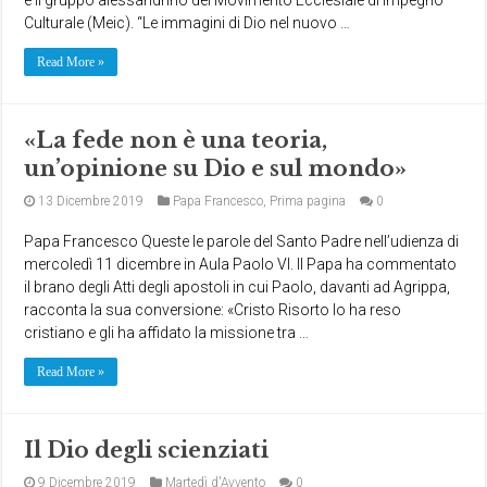
Culturale (Meic). “Le immagini di Dio nel nuovo …
Read More »
«La fede non è una teoria,
un’opinione su Dio e sul mondo»
13 Dicembre 2019
Papa Francesco
,
Prima pagina
0
Papa Francesco Queste le parole del Santo Padre nell’udienza di
mercoledì 11 dicembre in Aula Paolo VI. Il Papa ha commentato
il brano degli Atti degli apostoli in cui Paolo, davanti ad Agrippa,
racconta la sua conversione: «Cristo Risorto lo ha reso
cristiano e gli ha affidato la missione tra …
Read More »
Il Dio degli scienziati
9 Dicembre 2019
Martedì d'Avvento
0