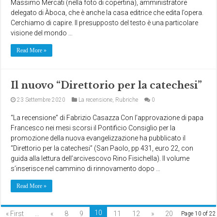
Massimo Mercati (nella foto di copertina), amministratore
delegato di Àboca, che è anche la casa editrice che edita l’opera.
Cerchiamo di capire. Il presupposto del testo è una particolare
visione del mondo …
Read More »
Il nuovo “Direttorio per la catechesi”
23 Settembre 2020
La recensione
,
Rubriche
0
“La recensione” di Fabrizio Casazza Con l’approvazione di papa
Francesco nei mesi scorsi il Pontificio Consiglio per la
promozione della nuova evangelizzazione ha pubblicato il
“Direttorio per la catechesi” (San Paolo, pp 431, euro 22, con
guida alla lettura dell’arcivescovo Rino Fisichella). Il volume
s’inserisce nel cammino di rinnovamento dopo …
Read More »
10
« First
...
«
8
9
11
12
»
20
Page 10 of 22