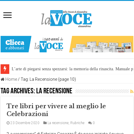
L’arte di piegarsi senza spezzarsi: la memoria della rinascita. Manuale
Home
/
Tag:
La Recensione
(page 10)
Tag Archives:
La Recensione
Tre libri per vivere al meglio le
Celebrazioni
23 Dicembre 2020
La recensione
,
Rubriche
0
“La recensione” di Fabrizio Casazza È da poco iniziato il nuovo