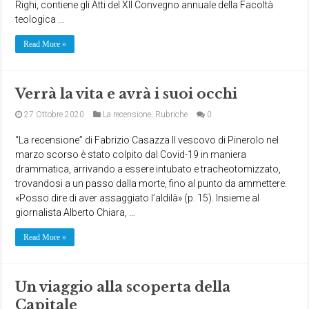
Righi, contiene gli Atti del XII Convegno annuale della Facoltà
teologica …
Read More »
Verrà la vita e avrà i suoi occhi
27 Ottobre 2020
La recensione
,
Rubriche
0
“La recensione” di Fabrizio Casazza Il vescovo di Pinerolo nel
marzo scorso è stato colpito dal Covid-19 in maniera
drammatica, arrivando a essere intubato e tracheotomizzato,
trovandosi a un passo dalla morte, fino al punto da ammettere:
«Posso dire di aver assaggiato l’aldilà» (p. 15). Insieme al
giornalista Alberto Chiara, …
Read More »
Un viaggio alla scoperta della
Capitale