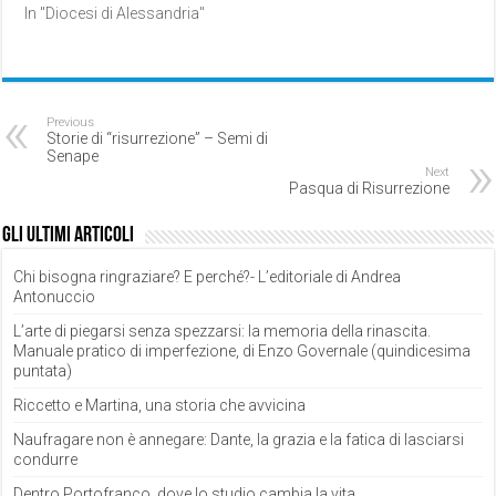
In "Diocesi di Alessandria"
Previous
Storie di “risurrezione” – Semi di
Senape
Next
Pasqua di Risurrezione
Gli ultimi articoli
Chi bisogna ringraziare? E perché?- L’editoriale di Andrea
Antonuccio
L’arte di piegarsi senza spezzarsi: la memoria della rinascita.
Manuale pratico di imperfezione, di Enzo Governale (quindicesima
puntata)
Riccetto e Martina, una storia che avvicina
Naufragare non è annegare: Dante, la grazia e la fatica di lasciarsi
condurre
Dentro Portofranco, dove lo studio cambia la vita