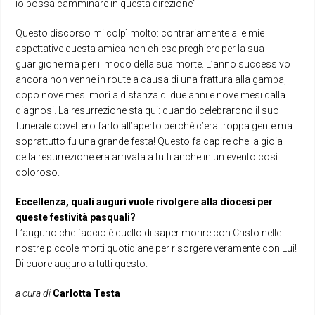
io possa camminare in questa direzione”
Questo discorso mi colpì molto: contrariamente alle mie
aspettative questa amica non chiese preghiere per la sua
guarigione ma per il modo della sua morte. L’anno successivo
ancora non venne in route a causa di una frattura alla gamba,
dopo nove mesi morì a distanza di due anni e nove mesi dalla
diagnosi. La resurrezione sta qui: quando celebrarono il suo
funerale dovettero farlo all’aperto perchè c’era troppa gente ma
soprattutto fu una grande festa! Questo fa capire che la gioia
della resurrezione era arrivata a tutti anche in un evento così
doloroso.
Eccellenza, quali auguri vuole rivolgere alla diocesi per
queste festività pasquali?
L’augurio che faccio è quello di saper morire con Cristo nelle
nostre piccole morti quotidiane per risorgere veramente con Lui!
Di cuore auguro a tutti questo.
a cura di
Carlotta Testa