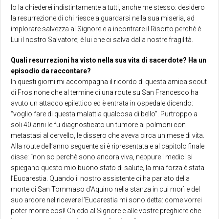
Io la chiederei indistintamente a tutti, anche me stesso: desidero
la resurrezione di chi riesce a guardarsi nella sua miseria, ad
implorare salvezza al Signore e a incontrare il Risorto perchè è
Lui il nostro Salvatore; è lui che ci salva dalla nostre fragilità.
Quali resurrezioni ha visto nella sua vita di sacerdote? Ha un
episodio da raccontare?
In questi giorni mi accompagna il ricordo di questa amica scout
di Frosinone che al termine di una route su San Francesco ha
avuto un attacco epilettico ed è entrata in ospedale dicendo:
“voglio fare di questa malattia qualcosa di bello”. Purtroppo a
soli 40 anni le fu diagnosticato un tumore ai polmoni con
metastasi al cervello, le dissero che aveva circa un mese di vita.
Alla route dell’anno seguente si è ripresentata e al capitolo finale
disse: “non so perchè sono ancora viva, neppure i medici si
spiegano questo mio buono stato di salute, la mia forza è stata
l’Eucarestia. Quando il nostro assistente ci ha parlato della
morte di San Tommaso d’Aquino nella stanza in cui morì e del
suo ardore nel ricevere l’Eucarestia mi sono detta: come vorrei
poter morire così! Chiedo al Signore e alle vostre preghiere che