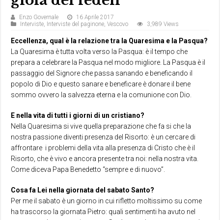
gioia dei fedeli
Enzo Governale
16 Aprile 2017
Interviste
,
Interviste del paginone
,
Vescovo
3,989 Views
Eccellenza, qual è la relazione tra la Quaresima e la Pasqua?
La Quaresima è tutta volta verso la Pasqua: è il tempo che
prepara a celebrare la Pasqua nel modo migliore. La Pasqua è il
passaggio del Signore che passa sanando e beneficando il
popolo di Dio e questo sanare e beneficare è donare il bene
sommo ovvero la salvezza eterna e la comunione con Dio.
E nella vita di tutti i giorni di un cristiano?
Nella Quaresima si vive quella preparazione che fa si che la
nostra passione diventi presenza del Risorto: è un cercare di
affrontare
i problemi della vita alla presenza di Cristo che è il
Risorto, che è vivo e ancora presente tra noi: nella nostra vita.
Come diceva Papa Benedetto “sempre e di nuovo”.
Cosa fa Lei nella giornata del sabato Santo?
Per me il sabato è un giorno in cui rifletto moltissimo su come
ha trascorso la giornata Pietro: quali sentimenti ha avuto nel