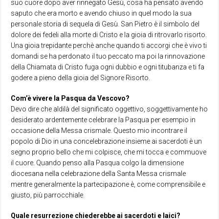
suo cuore dopo aver rinnegato Gesù, cosa ha pensato avendo
saputo che era morto e avendo chiuso in quel modo la sua
personale storia di sequela di Gesù. San Pietro è il simbolo del
dolore dei fedeli alla morte di Cristo e la gioia di ritrovarlo risorto.
Una gioia trepidante perchè anche quando ti accorgi che è vivo ti
domandi se ha perdonato il tuo peccato ma poi la rinnovazione
della Chiamata di Cristo fuga ogni dubbio e ogni titubanza e ti fa
godere a pieno della gioia del Signore Risorto.
Com’è vivere la Pasqua da Vescovo?
Devo dire che aldilà del significato oggettivo, soggettivamente ho
desiderato ardentemente celebrare la Pasqua per esempio in
occasione della Messa crismale. Questo mio incontrare il
popolo di Dio in una concelebrazione insieme ai sacerdoti è un
segno proprio bello che mi colpisce, che mi tocca e commuove
il cuore. Quando penso alla Pasqua colgo la dimensione
diocesana nella celebrazione della Santa Messa crismale
mentre generalmente la partecipazione è, come comprensibile e
giusto, più parrocchiale.
Quale resurrezione chiederebbe ai sacerdoti e laici?