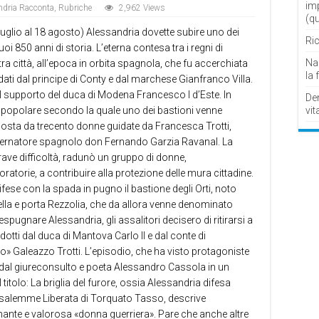
im
ndria Racconta
,
Rubriche
2,962 Views
(q
luglio al 18 agosto) Alessandria dovette subire uno dei
Ric
i 850 anni di storia. L’eterna contesa tra i regni di
Nau
 città, all’epoca in orbita spagnola, che fu accerchiata
la 
i dal principe di Conty e dal marchese Gianfranco Villa.
l supporto del duca di Modena Francesco I d’Este. In
De
vit
a popolare secondo la quale uno dei bastioni venne
ta da trecento donne guidate da Francesca Trotti,
vernatore spagnolo don Fernando Garzia Ravanal. La
ave difficoltà, radunò un gruppo di donne,
oratorie, a contribuire alla protezione delle mura cittadine.
fese con la spada in pugno il bastione degli Orti, noto
lla e porta Rezzolia, che da allora venne denominato
pugnare Alessandria, gli assalitori decisero di ritirarsi a
otti dal duca di Mantova Carlo II e dal conte di
 Galeazzo Trotti. L’episodio, che ha visto protagoniste
o dal giureconsulto e poeta Alessandro Cassola in un
 titolo: La briglia del furore, ossia Alessandria difesa
salemme Liberata di Torquato Tasso, descrive
nante e valorosa «donna guerriera». Pare che anche altre