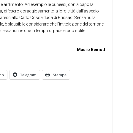
le ardimento. Ad esempio le cuneesi, con a capo la
, difesero coraggiosamente la loro città dall’assedio
maresciallo Carlo Cossè duca di Brissac. Senza nulla
e, è plausibile considerare che l’intitolazione del torrione
e alessandrine che in tempo di pace erano solite
Mauro Remotti
pp
Telegram
Stampa