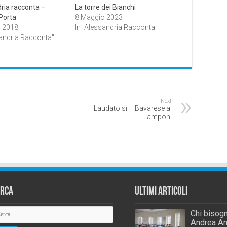
ria racconta –
La torre dei Bianchi
 Porta
8 Maggio 2023
o 2018
In "Alessandria Racconta"
sandria Racconta"
Next
Laudato sì – Bavarese ai
lamponi
erca
Ultimi Articoli
Chi bisogn
Andrea An