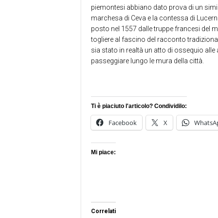
piemontesi abbiano dato prova di un simi
marchesa di Ceva e la contessa di Lucerna
posto nel 1557 dalle truppe francesi del 
togliere al fascino del racconto tradizional
sia stato in realtà un atto di ossequio all
passeggiare lungo le mura della città.
Ti è piaciuto l'articolo? Condividilo:
Facebook
X
WhatsA
Mi piace:
Correlati