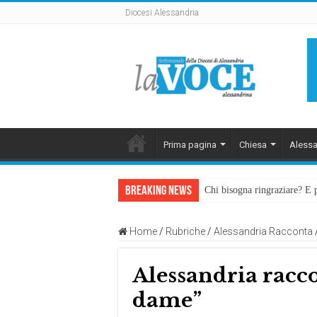
Diocesi Alessandria
Prima pagina
Chiesa
Alessa
Breaking News
Chi bisogna ringraziare? E 
Home
/
Rubriche
/
Alessandria Racconta
Alessandria racco
dame”