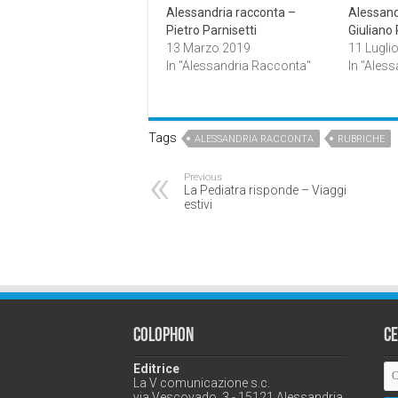
Alessandria racconta –
Alessand
Pietro Parnisetti
Giuliano
13 Marzo 2019
11 Lugli
In "Alessandria Racconta"
In "Ales
Tags
ALESSANDRIA RACCONTA
RUBRICHE
Previous
La Pediatra risponde – Viaggi
estivi
Colophon
C
Editrice
La V comunicazione s.c.
via Vescovado, 3 - 15121 Alessandria