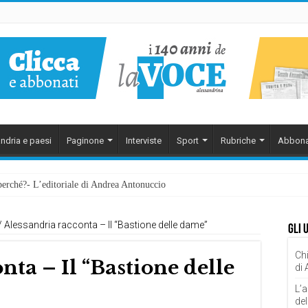
ndria e paesi
Paginone
Interviste
Sport
Rubriche
Abbona
perché?- L’editoriale di Andrea Antonuccio
/
Alessandria racconta – Il “Bastione delle dame”
Gli 
Chi
nta – Il “Bastione delle
di
L’a
del