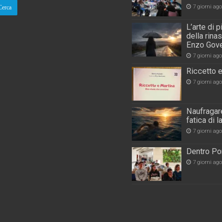
7 giorni ago
L’arte di 
della rina
Enzo Gove
7 giorni ago
Riccetto e
7 giorni ago
Naufragare
fatica di 
7 giorni ago
Dentro Por
7 giorni ago