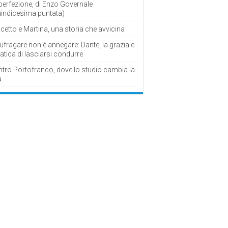
perfezione, di Enzo Governale
uindicesima puntata)
cetto e Martina, una storia che avvicina
fragare non è annegare: Dante, la grazia e
fatica di lasciarsi condurre
ntro Portofranco, dove lo studio cambia la
a