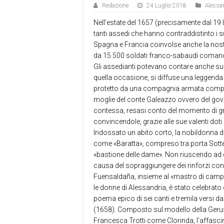
Redazione
24 Luglio 2018
Alessa
Nell’estate del 1657 (precisamente dal 19 
tanti assedi che hanno contraddistinto i suo
Spagna e Francia coinvolse anche la nostra
da 15.500 soldati franco-sabaudi comandat
Gli assedianti potevano contare anche su
quella occasione, si diffuse una leggend
protetto da una compagnia armata compos
moglie del conte Galeazzo ovvero del go
contessa, resasi conto del momento di gr
convincendole, grazie alle sue valenti doti 
Indossato un abito corto, la nobildonna di
come «Baratta», compreso tra porta Sotte
«bastione delle dame». Non riuscendo ad es
causa del sopraggiungere dei rinforzi cond
Fuensaldaña, insieme al «mastro di campo»
le donne di Alessandria, è stato celebrat
poema epico di sei canti e tremila versi dal
(1658). Composto sul modello della Geru
Francesca Trotti come Clorinda, l’affasci