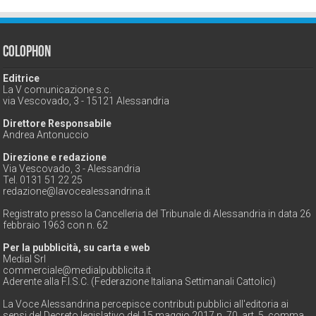
Colophon
Editrice
La V comunicazione s.c.
via Vescovado, 3 - 15121 Alessandria
Direttore Responsabile
Andrea Antonuccio
Direzione e redazione
Via Vescovado, 3 - Alessandria
Tel. 0131 51 22 25
redazione@lavocealessandrina.it
Registrato presso la Cancelleria del Tribunale di Alessandria in data 26
febbraio 1963 con n. 62
Per la pubblicità, su carta e web
Medial Srl
commerciale@medialpubblicita.it
Aderente alla F.I.S.C. (Federazione Italiana Settimanali Cattolici)
La Voce Alessandrina percepisce contributi pubblici all'editoria ai
sensi del Decreto legislativo del 15 maggio 2017 n. 70, art. 5, comma