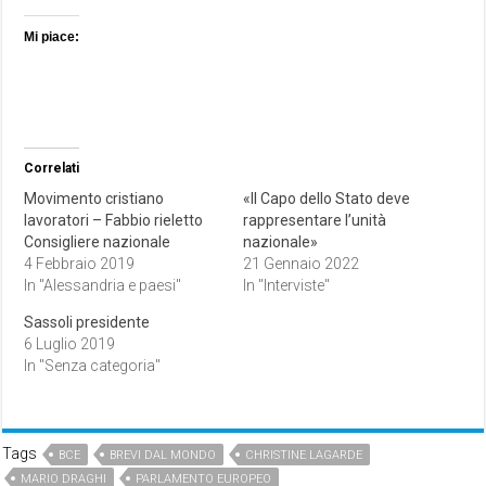
Mi piace:
Correlati
Movimento cristiano
«Il Capo dello Stato deve
lavoratori – Fabbio rieletto
rappresentare l’unità
Consigliere nazionale
nazionale»
4 Febbraio 2019
21 Gennaio 2022
In "Alessandria e paesi"
In "Interviste"
Sassoli presidente
6 Luglio 2019
In "Senza categoria"
Tags
BCE
BREVI DAL MONDO
CHRISTINE LAGARDE
MARIO DRAGHI
PARLAMENTO EUROPEO