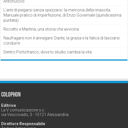
Antonuccio
L’arte di piegarsi senza spezzarsi: la memoria della rinascita.
Manuale pratico di imperfezione, di Enzo Governale (quindicesima
puntata)
Riccetto e Martina, una storia che avvicina
Naufragare non è annegare: Dante, la grazia e la fatica di lasciarsi
condurre
Dentro Portofranco, dove lo studio cambia la vita
Colophon
Editrice
La V comunicazione s.c.
via Vescovado, 3 - 15121 Alessandria
Direttore Responsabile