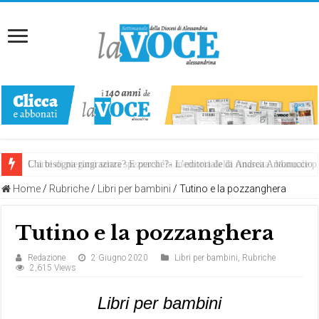
Chi bisogna ringraziare? E perché?- L’editoriale di Andrea Antonuccio
L’arte di piegarsi senza spezzarsi: la memoria della rinascita. Manuale
Home
/
Rubriche
/
Libri per bambini
/
Tutino e la pozzanghera
Tutino e la pozzanghera
Redazione
2 Giugno 2020
Libri per bambini
,
Rubriche
2,615 Views
Libri per bambini