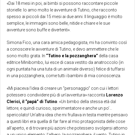
«Dai 18 mesi in poi, ai bimbi si possono raccontare piccole
storielle. Io amo molto le avventure di Tutino, che racconto
spesso ai piccoli dai 15 mesi ai due anni. Il linguaggio è molto
semplice, le immagini sono belle, nitide e chiare e le sue
avventure sono buffe e divertenti».
Simona Fico, una cara amica pedagogista, mi ha convinto così
a conoscere le avventure di Tutino, e devo ammettere che le
sono molto grata. In
“Tutino e la pozzanghera”
della casa
editrice Minibombo, lui esce di casa vestito da anatroccolo (in
ogni puntata ha una tuta di un animale diverso) felice di tuffarsi
in una pozzanghera, come tutti i bambini di mia conoscenza.
«Mi piaceva l’idea di creare un “personaggio” con cui i lettori
potessero condividere più di un’avventura» racconta
Lorenzo
Clerici, il “papà” di Tutino
. «Un bimbo della stessa età dal
lettore, e quindi curioso, sperimentatore e anche un po’…
spericolato! Un’altra idea che mi frullava in testa mentre pensavo
a questi libri era quella di far fare al mio protagonista delle cose
all’aperto, e di trovare più azioni che potessero svolgersi attorno
a un unico elemento: l’albero, la pozzanghera, il vento. Tutino in