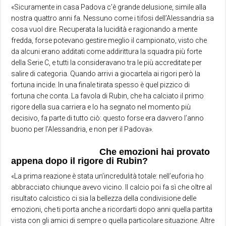
«Sicuramente in casa Padova c’è grande delusione, simile alla
nostra quattro anni fa. Nessuno come i tifosi dell’Alessandria sa
cosa vuol dire. Recuperata la lucidità e ragionando a mente
fredda, forse potevano gestire meglio il campionato, visto che
da alcuni erano additati come addirittura la squadra più forte
della Serie C, e tutti la consideravano tra le più accreditate per
salire di categoria. Quando arrivi a giocartela ai rigori però la
fortuna incide. In una finale tirata spesso è quel pizzico di
fortuna che conta. La favola di Rubin, che ha calciato il primo
rigore della sua carriera e lo ha segnato nel momento più
decisivo, fa parte di tutto ciò: questo forse era davvero l’anno
buono per l’Alessandria, e non per il Padova».
Che emozioni hai provato
appena dopo il rigore di Rubin?
«La prima reazione è stata un’incredulità totale: nell’euforia ho
abbracciato chiunque avevo vicino. Il calcio poi fa sì che oltre al
risultato calcistico ci sia la bellezza della condivisione delle
emozioni, che ti porta anche a ricordarti dopo anni quella partita
vista con gli amici di sempre o quella particolare situazione. Altre