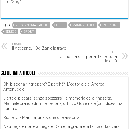
In "Grigi"
Tags
ALESSANDRIA CALCIO
GRIGI
MARINA FEOLA
PAGINONE
SERIE B
SPORT
Previous
Il Vaticano, il Ddl Zan e la trave
Next
Un risultato importante per tutta
la città
Gli ultimi articoli
Chi bisogna ringraziare? E perché?- L’editoriale di Andrea
Antonuccio
L’arte di piegarsi senza spezzarsi: la memoria della rinascita.
Manuale pratico di imperfezione, di Enzo Governale (quindicesima
puntata)
Riccetto e Martina, una storia che avvicina
Naufragare non è annegare: Dante, la grazia e la fatica di lasciarsi