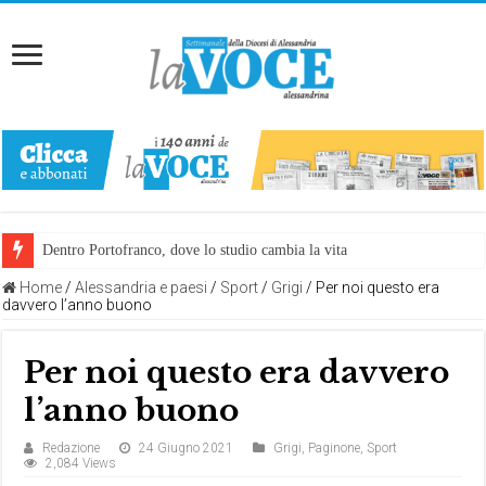
Dentro Portofranco, dove lo studio cambia la vita
Home
/
Alessandria e paesi
/
Sport
/
Grigi
/
Per noi questo era
davvero l’anno buono
Per noi questo era davvero
l’anno buono
Redazione
24 Giugno 2021
Grigi
,
Paginone
,
Sport
2,084 Views