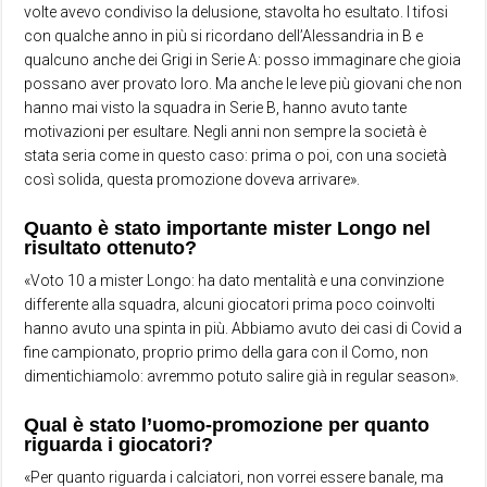
volte avevo condiviso la delusione, stavolta ho esultato. I tifosi
con qualche anno in più si ricordano dell’Alessandria in B e
qualcuno anche dei Grigi in Serie A: posso immaginare che gioia
possano aver provato loro. Ma anche le leve più giovani che non
hanno mai visto la squadra in Serie B, hanno avuto tante
motivazioni per esultare. Negli anni non sempre la società è
stata seria come in questo caso: prima o poi, con una società
così solida, questa promozione doveva arrivare».
Quanto è stato importante mister Longo nel
risultato ottenuto?
«Voto 10 a mister Longo: ha dato mentalità e una convinzione
differente alla squadra, alcuni giocatori prima poco coinvolti
hanno avuto una spinta in più. Abbiamo avuto dei casi di Covid a
fine campionato, proprio primo della gara con il Como, non
dimentichiamolo: avremmo potuto salire già in regular season».
Qual è stato l’uomo-promozione per quanto
riguarda i giocatori?
«Per quanto riguarda i calciatori, non vorrei essere banale, ma