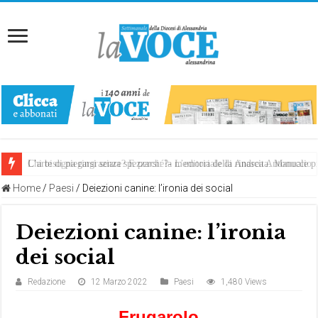
Chi bisogna ringraziare? E perché?- L’editoriale di Andrea Antonuccio
L’arte di piegarsi senza spezzarsi: la memoria della rinascita. Manuale
Home
/
Paesi
/
Deiezioni canine: l’ironia dei social
Deiezioni canine: l’ironia
dei social
Redazione
12 Marzo 2022
Paesi
1,480 Views
Frugarolo