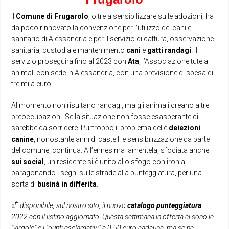
Il
Comune di Frugarolo
, oltre a sensibilizzare sulle adozioni, ha
da poco rinnovato la convenzione per l’utilizzo del canile
sanitario di Alessandria e per il servizio di cattura, osservazione
sanitaria, custodia e mantenimento
cani
e
gatti
randagi
. Il
servizio proseguirà fino al 2023 con
Ata
, l’Associazione tutela
animali con sede in Alessandria, con una previsione di spesa di
tre mila euro.
Al momento non risultano randagi, ma gli animali creano altre
preoccupazioni. Se la situazione non fosse esasperante ci
sarebbe da sorridere. Purtroppo il problema delle
deiezioni
canine
, nonostante anni di castelli e sensibilizzazione da parte
del comune, continua. All’ennesima lamentela, sfociata anche
sui social
, un residente si è unito allo sfogo con ironia,
paragonando i segni sulle strade alla punteggiatura, per una
sorta di
businà
in
differita
.
«
È disponibile, sul nostro sito, il nuovo
catalogo punteggiatura
2022 con il listino aggiornato. Questa settimana in offerta ci sono le
“virgole” e i “punti esclamativi” a 0,50 euro cadauna, ma se ne