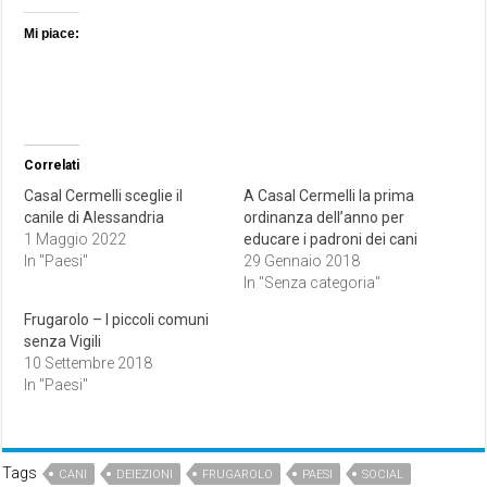
Mi piace:
Correlati
Casal Cermelli sceglie il
A Casal Cermelli la prima
canile di Alessandria
ordinanza dell’anno per
1 Maggio 2022
educare i padroni dei cani
In "Paesi"
29 Gennaio 2018
In "Senza categoria"
Frugarolo – I piccoli comuni
senza Vigili
10 Settembre 2018
In "Paesi"
Tags
CANI
DEIEZIONI
FRUGAROLO
PAESI
SOCIAL