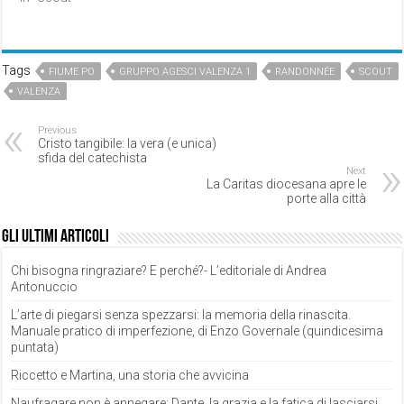
Tags
FIUME PO
GRUPPO AGESCI VALENZA 1
RANDONNÉE
SCOUT
VALENZA
Previous
Cristo tangibile: la vera (e unica)
sfida del catechista
Next
La Caritas diocesana apre le
porte alla città
Gli ultimi articoli
Chi bisogna ringraziare? E perché?- L’editoriale di Andrea
Antonuccio
L’arte di piegarsi senza spezzarsi: la memoria della rinascita.
Manuale pratico di imperfezione, di Enzo Governale (quindicesima
puntata)
Riccetto e Martina, una storia che avvicina
Naufragare non è annegare: Dante, la grazia e la fatica di lasciarsi