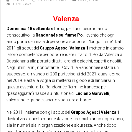
Redazione
15 Settembre 2022
Scout
,
Valenza
1,762 Views
Valenza
Domenica 18 settembre
torna, per l’undicesimo anno
consecutivo, la
Randonnée sul fiume Po
, l’evento che ogni
anno porta centinaia di persone a scoprire il “lungo fiume”. Dal
2011 gli scout del
Gruppo Agesci Valenza 1
mettono in campo
le loro competenze per poter rendere il tratto di Po da Valenza a
Bassignana alla portata di tutti, grandi e piccini, esperti e neofiti.
Negli ultimi anni, nonostante il Covid, la Randonnée è stata un
successo, arrivando ai 200 partecipanti del 2021: quasi come
nel 2019. Basta la voglia di mettersi in gioco e di lanciarsi in
questa avventura. La Randonnée (termine francese per
“passeggiata”) nasce su intuizione di
Luciano
Garavelli
,
valenzano e grande esperto vogatore di barcé.
Nel 2011, insieme con gli scout del
Gruppo Agesci Valenza 1
diede il via a questa manifestazione, cresciuta anno dopo anno,
sia in numeri sia in organizzazione e sicurezza. Anche dopo
anni, tornare sul fiume è un’emozione, un misto tra gioia,