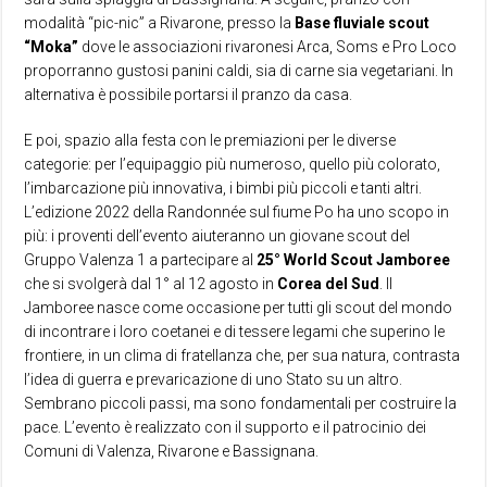
modalità “pic-nic” a Rivarone, presso la
Base fluviale scout
“Moka”
dove le associazioni rivaronesi Arca, Soms e Pro Loco
proporranno gustosi panini caldi, sia di carne sia vegetariani. In
alternativa è possibile portarsi il pranzo da casa.
E poi, spazio alla festa con le premiazioni per le diverse
categorie: per l’equipaggio più numeroso, quello più colorato,
l’imbarcazione più innovativa, i bimbi più piccoli e tanti altri.
L’edizione 2022 della Randonnée sul fiume Po ha uno scopo in
più: i proventi dell’evento aiuteranno un giovane scout del
Gruppo Valenza 1 a partecipare al
25° World Scout Jamboree
che si svolgerà dal 1° al 12 agosto in
Corea
del
Sud
. Il
Jamboree nasce come occasione per tutti gli scout del mondo
di incontrare i loro coetanei e di tessere legami che superino le
frontiere, in un clima di fratellanza che, per sua natura, contrasta
l’idea di guerra e prevaricazione di uno Stato su un altro.
Sembrano piccoli passi, ma sono fondamentali per costruire la
pace. L’evento è realizzato con il supporto e il patrocinio dei
Comuni di Valenza, Rivarone e Bassignana.