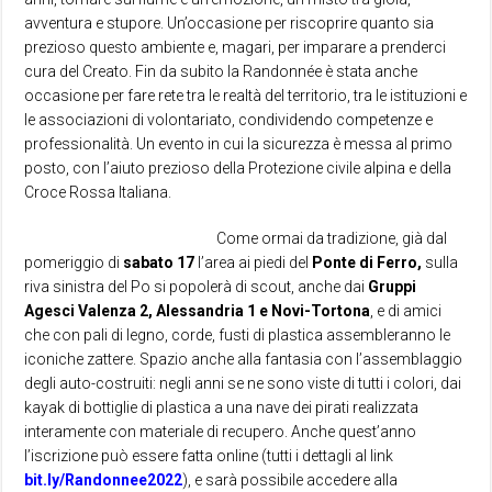
avventura e stupore. Un’occasione per riscoprire quanto sia
prezioso questo ambiente e, magari, per imparare a prenderci
cura del Creato. Fin da subito la Randonnée è stata anche
occasione per fare rete tra le realtà del territorio, tra le istituzioni e
le associazioni di volontariato, condividendo competenze e
professionalità. Un evento in cui la sicurezza è messa al primo
posto, con l’aiuto prezioso della Protezione civile alpina e della
Croce Rossa Italiana.
Come ormai da tradizione, già dal
pomeriggio di
sabato 17
l’area ai piedi del
Ponte di Ferro,
sulla
riva sinistra del Po si popolerà di scout, anche dai
Gruppi
Agesci Valenza 2, Alessandria 1 e Novi-Tortona
, e di amici
che con pali di legno, corde, fusti di plastica assembleranno le
iconiche zattere. Spazio anche alla fantasia con l’assemblaggio
degli auto-costruiti: negli anni se ne sono viste di tutti i colori, dai
kayak di bottiglie di plastica a una nave dei pirati realizzata
interamente con materiale di recupero. Anche quest’anno
l’iscrizione può essere fatta online (tutti i dettagli al link
bit.ly/Randonnee2022
), e sarà possibile accedere alla