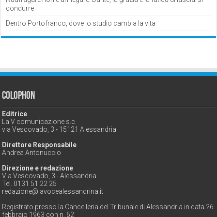
condurre
Dentro Portofranco, dove lo studio cambia la vita
Colophon
Editrice
La V comunicazione s.c.
via Vescovado, 3 - 15121 Alessandria
Direttore Responsabile
Andrea Antonuccio
Direzione e redazione
Via Vescovado, 3 - Alessandria
Tel. 0131 51 22 25
redazione@lavocealessandrina.it
Registrato presso la Cancelleria del Tribunale di Alessandria in data 26
febbraio 1963 con n. 62