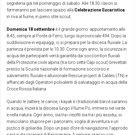
segreteria già nel pomeriggio di sabato. Alle 18.30 i lavori si
fermeranno per lasciare spazio alla
Celebrazione
Eucaristica
in riva al fiume, in pieno stile scout.
Domenica 18 settembre
è il grande giorno: appuntamento alle
8.45, sempre al Ponte di Ferro, lungo la provinciale 494. Dopo la
suddivisione in equipaggi, ci si prepara per la discesa fluviale. La
partenza è prevista per le 10.30. Come ogni anno, la sicurezza in
acqua dei partecipanti verrà garantita dai soccorritori fluviali
della Protezione civile alpina (tra loro sette Capi scout) brevettati
presso la Scuola nazionale di formazione soccorso e
salvamento fluviale e alluvionale Rescue project di Caldes (TN) e
affiancati dagli Operatori polivalenti di salvataggio in acqua della
Croce Rossa Italiana.
Quando le zattere, le canoe, i kayak e i tradizionali barcé saranno
in acqua, inizierà la discesa lungo il fiume Po, immersi nel verde
e nella natura. Ogni anno, sia tra i neofiti sia tra i più assidui, si
mescolano stupore per i panorami, voglia di avventura e un
pizzico di goliardia. Dopo un paio d’ore di navigazione, l’approdo
sarà sulla spiaggia di Bassignana. A seguire, pranzo con