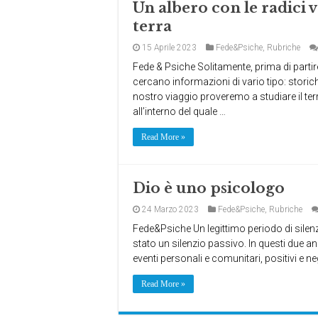
Un albero con le radici v
terra
15 Aprile 2023
Fede&Psiche
,
Rubriche
Fede & Psiche Solitamente, prima di partire
cercano informazioni di vario tipo: stori
nostro viaggio proveremo a studiare il ter
all’interno del quale …
Read More »
Dio è uno psicologo
24 Marzo 2023
Fede&Psiche
,
Rubriche
Fede&Psiche Un legittimo periodo di silen
stato un silenzio passivo. In questi due a
eventi personali e comunitari, positivi e n
Read More »