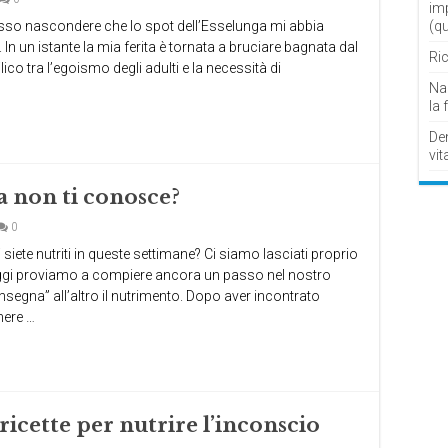
im
so nascondere che lo spot dell’Esselunga mi abbia
(q
 un istante la mia ferita è tornata a bruciare bagnata dal
Ric
ico tra l’egoismo degli adulti e la necessità di
Nau
la 
De
vit
a non ti conosce?
0
ete nutriti in queste settimane? Ci siamo lasciati proprio
ggi proviamo a compiere ancora un passo nel nostro
segna” all’altro il nutrimento. Dopo aver incontrato
enere …
ricette per nutrire l’inconscio