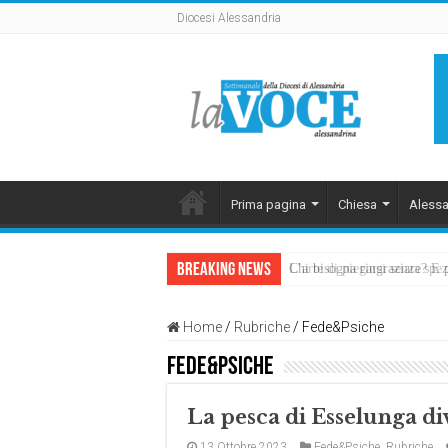
Diocesi Alessandria
Prima pagina
Chiesa
Alessa
Breaking News
L’arte di piegarsi senza sp
Home
/
Rubriche
/
Fede&Psiche
Fede&Psiche
La pesca di Esselunga div
13 Ottobre 2023
Fede&Psiche
,
Rubriche