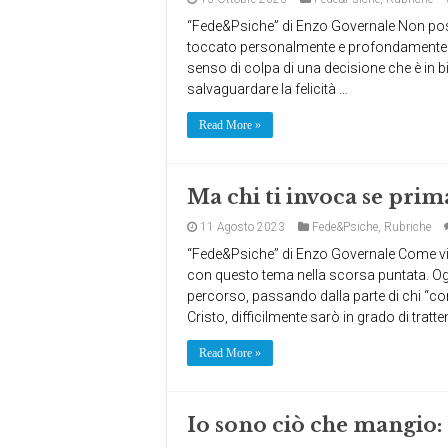
“Fede&Psiche” di Enzo Governale Non pos
toccato personalmente e profondamente. In
senso di colpa di una decisione che è in bil
salvaguardare la felicità …
Read More »
Ma chi ti invoca se prim
11 Agosto 2023
Fede&Psiche
,
Rubriche
“Fede&Psiche” di Enzo Governale Come vi si
con questo tema nella scorsa puntata. O
percorso, passando dalla parte di chi “con
Cristo, difficilmente sarò in grado di tratt
Read More »
Io sono ciò che mangio: 