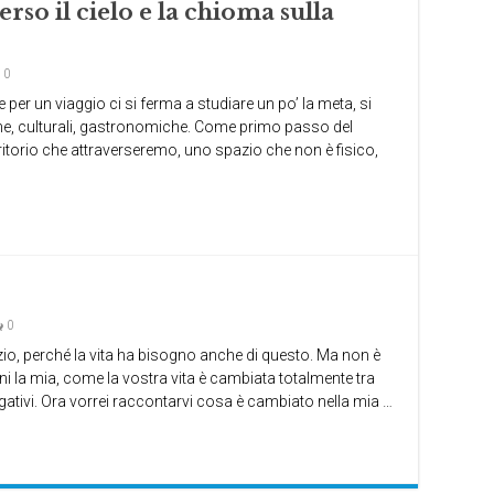
erso il cielo e la chioma sulla
0
 per un viaggio ci si ferma a studiare un po’ la meta, si
che, culturali, gastronomiche. Come primo passo del
ritorio che attraverseremo, uno spazio che non è fisico,
0
zio, perché la vita ha bisogno anche di questo. Ma non è
nni la mia, come la vostra vita è cambiata totalmente tra
egativi. Ora vorrei raccontarvi cosa è cambiato nella mia …