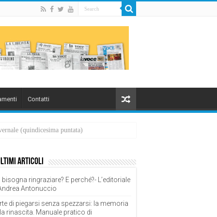
menti
Contatti
overnale (quindicesima puntata)
ultimi articoli
 bisogna ringraziare? E perché?- L’editoriale
 Andrea Antonuccio
rte di piegarsi senza spezzarsi: la memoria
la rinascita. Manuale pratico di