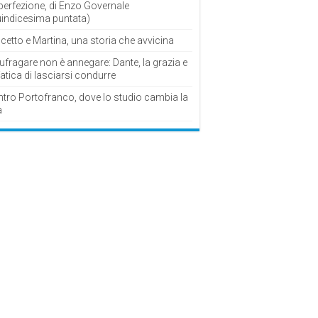
perfezione, di Enzo Governale
uindicesima puntata)
cetto e Martina, una storia che avvicina
fragare non è annegare: Dante, la grazia e
fatica di lasciarsi condurre
ntro Portofranco, dove lo studio cambia la
a