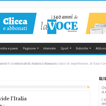
ndria e paesi
Paginone
Interviste
Sport
Rubriche
Abbona
ezzarsi: la memoria della rinascita. Manuale pratico di imperfezione, di Enzo G
Gli 
Chi
di
ide l’Italia
L’a
del
0