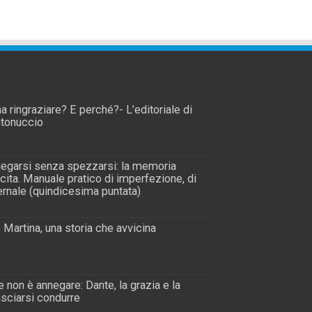
a ringraziare? E perché?- L’editoriale di
tonuccio
piegarsi senza spezzarsi: la memoria
scita. Manuale pratico di imperfezione, di
rnale (quindicesima puntata)
 Martina, una storia che avvicina
 non è annegare: Dante, la grazia e la
lasciarsi condurre