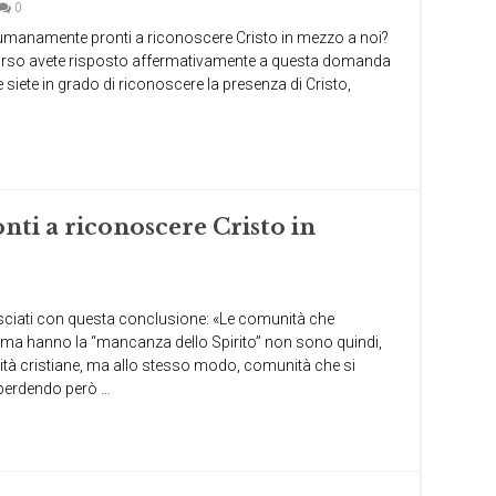
0
manamente pronti a riconoscere Cristo in mezzo a noi?
scorso avete risposto affermativamente a questa domanda
he siete in grado di riconoscere la presenza di Cristo,
i a riconoscere Cristo in
asciati con questa conclusione: «Le comunità che
li ma hanno la “mancanza dello Spirito” non sono quindi,
ità cristiane, ma allo stesso modo, comunità che si
 perdendo però …