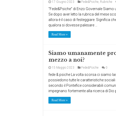
17 Giugno 2023
Fede&Psiche
,
Rubriche
“Fede&Psiche” di Enzo Governale Siamo u
Se dopo aver letto la rubrica del mese 
allora è il caso di festeggiare. Significa c
qualora si dovesse palesare …
Read More »
Siamo umanamente pront
mezzo a noi?
15 Maggio 2023
Fede&Psiche
0
fede & psiche La volta scorsa ci siamo l
possiedono tutte le caratteristiche socia
secondo il Pontefice considerabili comun
impegnano fortemente alla ricerca di Dio
Read More »