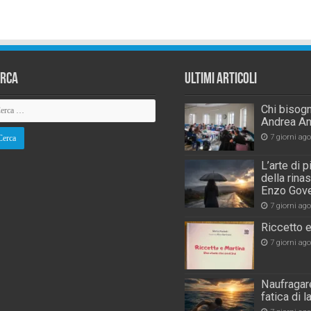
erca
Ultimi Articoli
Chi bisogn
Andrea An
7 giorni ago
L’arte di 
della rina
Enzo Gove
7 giorni ago
Riccetto e
7 giorni ago
Naufragare
fatica di 