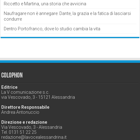
Riccetto e Martina, una storia che avvicina
Naufragare non è annegare: Dante, la grazia e la fatica di lasciarsi
condurre
Dentro Portofranco, dove lo studio cambia la vita
Colophon
Editrice
La V comunicazione s.c.
via Vescovado, 3 - 15121 Alessandria
Direttore Responsabile
Andrea Antonuccio
Direzione e redazione
Via Vescovado, 3 - Alessandria
Tel. 0131 51 22 25
redazione@lavocealessandrina.it