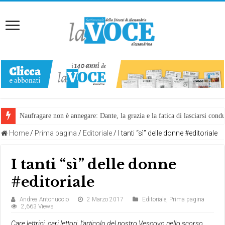
Naufragare non è annegare: Dante, la grazia e la fatica di lasciarsi cond
Home
/
Prima pagina
/
Editoriale
/
I tanti “sì” delle donne #editoriale
I tanti “sì” delle donne
#editoriale
Andrea Antonuccio
2 Marzo 2017
Editoriale
,
Prima pagina
2,663 Views
Care lettrici, cari lettori, l’articolo del nostro Vescovo nello scorso