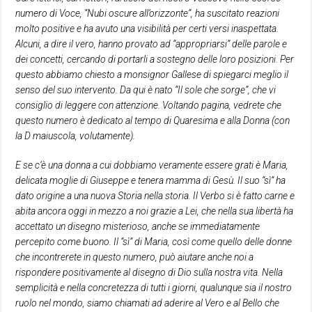
numero di Voce, “Nubi oscure all’orizzonte”, ha suscitato reazioni
molto positive e ha avuto una visibilità per certi versi inaspettata.
Alcuni, a dire il vero, hanno provato ad “appropriarsi” delle parole e
dei concetti, cercando di portarli a sostegno delle loro posizioni. Per
questo abbiamo chiesto a monsignor Gallese di spiegarci meglio il
senso del suo intervento. Da qui è nato “Il sole che sorge”, che vi
consiglio di leggere con attenzione. Voltando pagina, vedrete che
questo numero è dedicato al tempo di Quaresima e alla Donna (con
la D maiuscola, volutamente).
E se c’è una donna a cui dobbiamo veramente essere grati è Maria,
delicata moglie di Giuseppe e tenera mamma di Gesù. Il suo “sì” ha
dato origine a una nuova Storia nella storia. Il Verbo si è fatto carne e
abita ancora oggi in mezzo a noi grazie a Lei, che nella sua libertà ha
accettato un disegno misterioso, anche se immediatamente
percepito come buono. Il “sì” di Maria, così come quello delle donne
che incontrerete in questo numero, può aiutare anche noi a
rispondere positivamente al disegno di Dio sulla nostra vita. Nella
semplicità e nella concretezza di tutti i giorni, qualunque sia il nostro
ruolo nel mondo, siamo chiamati ad aderire al Vero e al Bello che