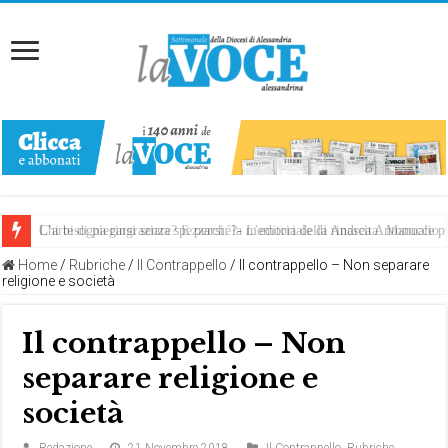
Chi bisogna ringraziare? E perché?- L’editoriale di Andrea Antonuccio
L’arte di piegarsi senza spezzarsi: la memoria della rinascita. Manuale
Home
/
Rubriche
/
Il Contrappello
/
Il contrappello – Non separare
religione e società
Il contrappello – Non
separare religione e
società