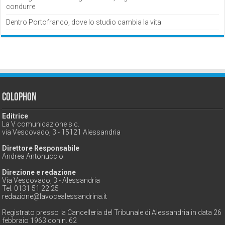
condurre
Dentro Portofranco, dove lo studio cambia la vita
Colophon
Editrice
La V comunicazione s.c.
via Vescovado, 3 - 15121 Alessandria
Direttore Responsabile
Andrea Antonuccio
Direzione e redazione
Via Vescovado, 3 - Alessandria
Tel. 0131 51 22 25
redazione@lavocealessandrina.it
Registrato presso la Cancelleria del Tribunale di Alessandria in data 26
febbraio 1963 con n. 62