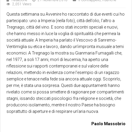
Redazione
21 Novembre 2018
Il Contrappello
,
Rubriche
2,051 Views
Questa settimana su Avvenire ho raccontato di due eventi cui ho
partecipato: uno a Imperia (
nella foto
), città dell’olio, l’altro a
Tregnago, città del vino. E sono stati incontri speciali e nuovi,
che hanno messo in luce la voglia di spiritualità che permea la
società attuale. A Imperia ha parlato il Vescovo di Sanremo-
Ventimiglia su etica e lavoro, dando un’impronta inusuale a temi
economici. A Tregnago la mostra su Gianmaria Fumagalli che,
nel 1977, a soli 17 anni, morì di leucemia, ha aperto una
riflessione sui rapporti contemporanei e sul valore delle
relazioni, mettendo in evidenza come l’esempio di un ragazzo
semplice e tenace nella fede sia ancora attuale oggi. Scoprirlo,
per me, è stata una sorpresa. Questi due appuntamenti hanno
rivelato come si possa smettere di ragionare per compartimenti
stagni, issando steccati psicologici fra religione e società, che
producono isolamento, mentre il nostro Paese ha bisogno
soprattutto di aperture e di respirare un’aria nuova.
Paolo Massobrio