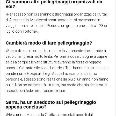
Ci saranno altri pellegrinaggi organizzati da
voi?
«Per adesso non ci saranno pellegrinaggi organizzati dall’Oftal
di Alessandria. Ma diversi nostri associati si metteranno in
viaggio con altre diocesi. Penso a un gruppo che partirà il 23 di
luglio con Tortona».
Cambierà modo di fare pellegrinaggio?
«Spero di essere smentito, ma credo veramente che cambierà,
vedo una ripresa molto lenta. Per prima cosa bisognerà capire
se gli alberghi e le varie strutture avranno la forza di reggere
ancora. C’è tanto silenzio a Lourdes. Tutti hanno perso in questa
pandemia: le Hospitalité e gli Accueil avevano tantissimo
personale, adesso sono realtà che da più di un anno non fanno
nulla. Non so come sarà il futuro, ma credo che sia decisiva la
risposta dei fedeli nei prossimi mesi».
Serra, ha un aneddoto sul pellegrinaggio
appena concluso?
«Nella prima Messa alla Grotta, siamo stati accolti dal