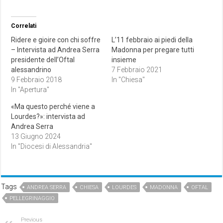
Correlati
Ridere e gioire con chi soffre
L’11 febbraio ai piedi della
– Intervista ad Andrea Serra
Madonna per pregare tutti
presidente dell’Oftal
insieme
alessandrino
7 Febbraio 2021
9 Febbraio 2018
In "Chiesa"
In "Apertura"
«Ma questo perché viene a
Lourdes?»: intervista ad
Andrea Serra
13 Giugno 2024
In "Diocesi di Alessandria"
Tags
ANDREA SERRA
CHIESA
LOURDES
MADONNA
OFTAL
PELLEGRINAGGIO
Previous