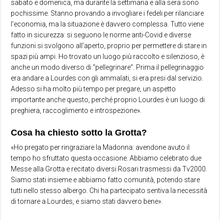
sabato e domenica, ma durante la settimana e alla sera sono
pochissime. Stanno provando a invogliare i fedeli per rilanciare
l’economia, ma la situazione è davvero complessa. Tutto viene
fatto in sicurezza: si seguono le norme anti-Covid e diverse
funzioni si svolgono all’aperto, proprio per permettere di stare in
spazi più ampi. Ho trovato un luogo più raccolto e silenzioso, è
anche un modo diverso di “pellegrinare”. Prima il pellegrinaggio
era andare a Lourdes con gli ammalati, si era presi dal servizio.
Adesso si ha molto più tempo per pregare, un aspetto
importante anche questo, perché proprio Lourdes è un luogo di
preghiera, raccoglimento e introspezione».
Cosa ha chiesto sotto la Grotta?
«Ho pregato per ringraziare la Madonna: avendone avuto il
tempo ho sfruttato questa occasione. Abbiamo celebrato due
Messe alla Grotta e recitato diversi Rosari trasmessi da Tv2000.
Siamo stati insieme e abbiamo fatto comunità, potendo stare
tutti nello stesso albergo. Chi ha partecipato sentiva la necessità
di tornare a Lourdes, e siamo stati davvero bene».