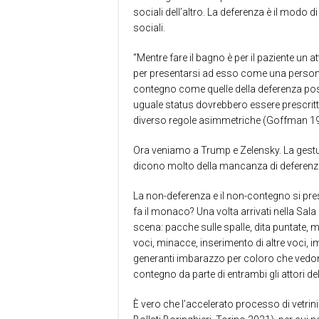
sociali dell’altro. La deferenza è il modo
sociali.
“Mentre fare il bagno è per il paziente un 
per presentarsi ad esso come una persona 
contegno come quelle della deferenza po
uguale status dovrebbero essere prescritt
diverso regole asimmetriche (Goffman 197
Ora veniamo a Trump e Zelensky. La gestual
dicono molto della mancanza di deferenz
La non-deferenza e il non-contegno si pres
fa il monaco?
Una volta arrivati nella Sa
scena: pacche sulle spalle, dita puntate, m
voci, minacce, inserimento di altre voci, i
generanti imbarazzo per coloro che vedon
contegno da parte di entrambi gli attori del
È vero che l’accelerato processo di vetrin