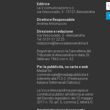
Editrice
La V comunicazione s.c.
via Vescovado, 3 - 15121 Alessandria
Direttore Responsabile
Andrea Antonuccio
Direzione e redazione
Via Vescovado, 3 - Alessandria
Tel. 0131 51 22 25
redazione@lavocealessandrina.it
Registrato presso la Cancelleria del
Tribunale di Alessandria in data 26
febbraio 1963 con n. 62
Per la pubblicità, su carta e web
Medial Srl
commerciale@medialpubblicita.it
Aderente alla F.I.S.C. (Federazione
Italiana Settimanali Cattolici)
La Voce Alessandrina percepisce
contributi pubblici all'editoria ai sensi
del Decreto legislativo del 15 maggio
2017 n. 70, art. 5, comma 2, lettera f)