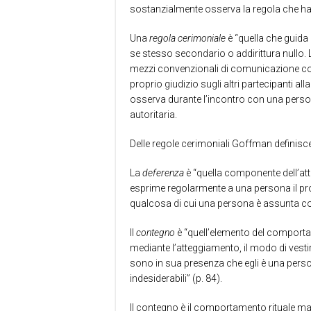
sostanzialmente osserva la regola che ha l
Una
regola cerimoniale
è “quella che guida 
se stesso secondario o addirittura nullo.
mezzi convenzionali di comunicazione coi q
proprio giudizio sugli altri partecipanti a
osserva durante l’incontro con una perso
autoritaria.
Delle regole cerimoniali Goffman definisce
La
deferenza
è “quella componente dell’at
esprime regolarmente a una persona il pro
qualcosa di cui una persona è assunta co
Il
contegno
è “quell’elemento del comporta
mediante l’atteggiamento, il modo di vest
sono in sua presenza che egli è una perso
indesiderabili” (p. 84).
Il contegno è il comportamento rituale ma