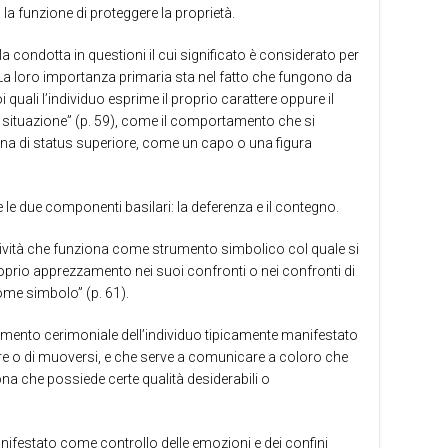
a funzione di proteggere la proprietà.
la condotta in questioni il cui significato è considerato per
 La loro importanza primaria sta nel fatto che fungono da
uali l’individuo esprime il proprio carattere oppure il
lla situazione” (p. 59), come il comportamento che si
na di status superiore, come un capo o una figura
 le due componenti basilari: la deferenza e il contegno.
tività che funziona come strumento simbolico col quale si
prio apprezzamento nei suoi confronti o nei confronti di
me simbolo” (p. 61).
mento cerimoniale dell’individuo tipicamente manifestato
ire o di muoversi, e che serve a comunicare a coloro che
na che possiede certe qualità desiderabili o
nifestato come controllo delle emozioni e dei confini