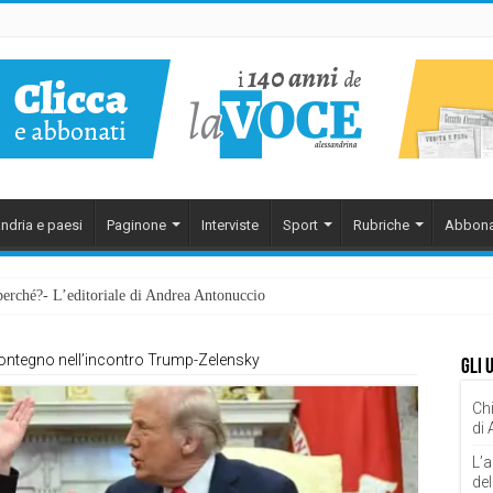
ndria e paesi
Paginone
Interviste
Sport
Rubriche
Abbona
perché?- L’editoriale di Andrea Antonuccio
ontegno nell’incontro Trump-Zelensky
Gli 
Chi
di
L’a
del