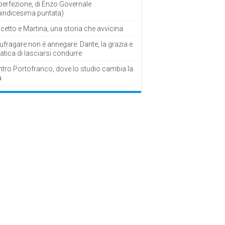
perfezione, di Enzo Governale
uindicesima puntata)
cetto e Martina, una storia che avvicina
fragare non è annegare: Dante, la grazia e
fatica di lasciarsi condurre
ntro Portofranco, dove lo studio cambia la
a