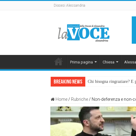
Diocesi Alessandria
Prima pagina
Chiesa
Alessa
Breaking News
Chi bisogna ringraziare? E 
Home
/
Rubriche
/
Non-deferenza e non-c