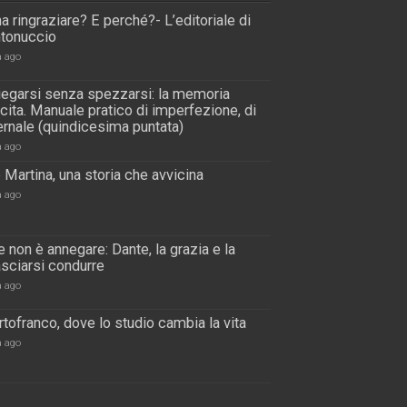
a ringraziare? E perché?- L’editoriale di
tonuccio
a ago
piegarsi senza spezzarsi: la memoria
scita. Manuale pratico di imperfezione, di
rnale (quindicesima puntata)
a ago
 Martina, una storia che avvicina
a ago
 non è annegare: Dante, la grazia e la
lasciarsi condurre
a ago
tofranco, dove lo studio cambia la vita
a ago