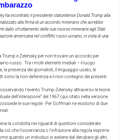
mbaraz
zo
 ha incontrato il presidente statunitense Donald Trump alla
inalizzato alla firma di un accordo minerario che avrebbe
nti dallo sfruttamento delle sue risorse minerarie agli Stati
azione americana nel conflitto russo-ucraino, in vista di una
a Trump e Zelensky per non trovare un accordo per
raino-russo.
Tra i molti elementi mediali – il luogo
, la presenza dei giornalisti, il linguaggio usato, le
utti sono la non-deferenza e il non-contegno dei presenti.
i osservando l’evento Trump-Zelensky attraverso le teorie
tuale dell’interazione” del 1967 (qui citato nella versione
possiede le sue regole.
Per Goffman ne esistono di due
niali.
ina la condotta nei riguardi di questioni considerate
da ciò che l’osservanza o l’infrazione alla regola esprime
come quando un individuo si astiene dal derubare gli altri,