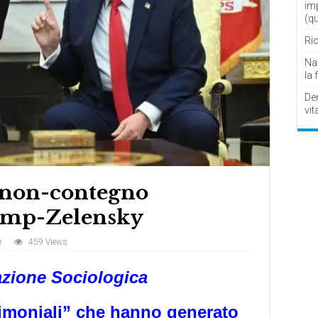
im
(q
Ric
Nau
la 
De
vit
 non-contegno
rump-Zelensky
e
459 Views
zione Sociologica
rimoniali” che hanno generato