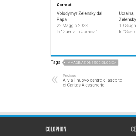
Correlati
Volodymyr Zelensky dal
Ucraina,
Papa
Zelensk
22 Maggio 2023
10 Giug
In "Guerra in Ucraina"
In "Guerr
Tags
IMMAGINAZIONE SOCIOLOGICA
Previous
Al via il nuovo centro di ascolto
di Caritas Alessandria
Colophon
C