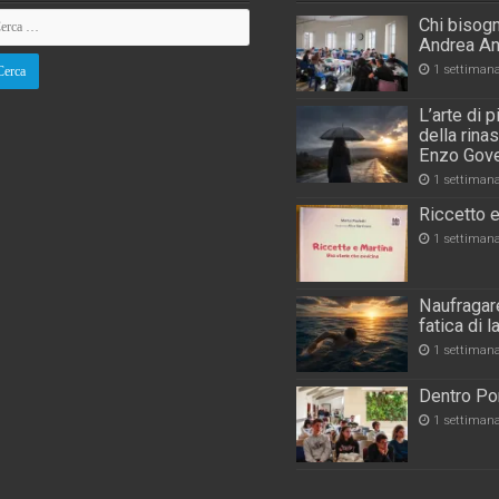
Chi bisogn
Andrea An
1 settiman
L’arte di 
della rina
Enzo Gove
1 settiman
Riccetto e
1 settiman
Naufragare
fatica di 
1 settiman
Dentro Por
1 settiman