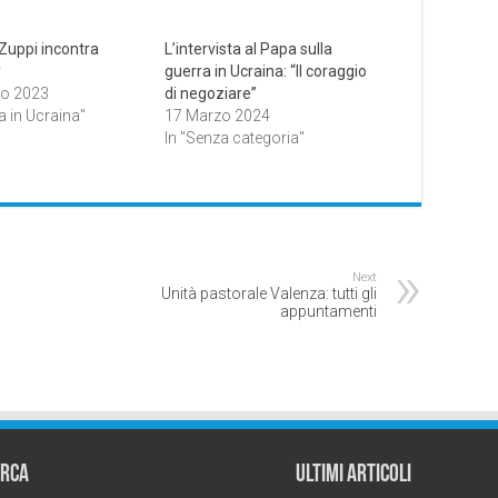
 Zuppi incontra
L’intervista al Papa sulla
y
guerra in Ucraina: “Il coraggio
no 2023
di negoziare”
a in Ucraina"
17 Marzo 2024
In "Senza categoria"
Next
Unità pastorale Valenza: tutti gli
appuntamenti
erca
Ultimi Articoli