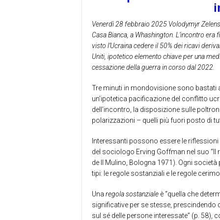
i
Venerdì 28 febbraio 2025 Volodymyr Zelensky
Casa Bianca, a Whashington. L’incontro era f
visto l’Ucraina cedere il 50% dei ricavi deriva
Uniti, ipotetico elemento chiave per una medi
cessazione della guerra in corso dal 2022.
Tre minuti in mondovisione sono bastati 
un’ipotetica pacificazione del conflitto uc
dell’incontro, la disposizione sulle poltrone
polarizzazioni – quelli più fuori posto di t
Interessanti possono essere le riflession
del sociologo Erving Goffman nel suo “Il ri
de Il Mulino, Bologna 1971).
Ogni società 
tipi: le regole sostanziali e le regole cerimo
Una
regola sostanziale
è “quella che determ
significative per se stesse, prescindendo 
sul sé delle persone interessate” (p. 58), 