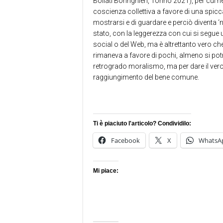
Bollati Boringhieri, Torino 2021), per cui
coscienza collettiva a favore di una spiccat
mostrarsi e di guardare e perciò diventa ‘
stato, con la leggerezza con cui si segue 
social o del Web, ma è altrettanto vero c
rimaneva a favore di pochi, almeno si pot
retrogrado moralismo, ma per dare il vero v
raggiungimento del bene comune.
Ti è piaciuto l'articolo? Condividilo:
Facebook
X
WhatsA
Mi piace: