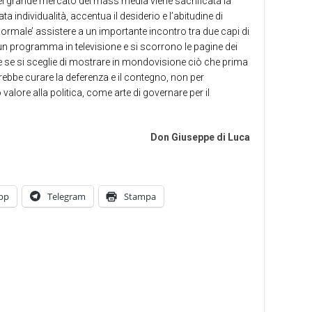
 nel grande mercato dei mass media viene sacrificata la
a individualità, accentua il desiderio e l’abitudine di
normale’ assistere a un importante incontro tra due capi di
un programma in televisione e si scorrono le pagine dei
he se si sceglie di mostrare in mondovisione ciò che prima
rebbe curare la deferenza e il contegno, non per
alore alla politica, come arte di governare per il
Don Giuseppe di Luca
pp
Telegram
Stampa