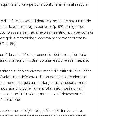
 di esprimersi di una persona conformemente alle regole
atto di deferenza verso il dottore, è nel contempo un modo
pulita e dal contegno corretto” (p. 89).
Le regole del
ssono essere simmetriche o asimmetriche: tra persone di
e regole simmetriche, viceversa per persone di status
1, p. 85).
ità, la verbalità e la prossemica dei due capi di stato
a e di contegno mostrando una relazione asimmetrica.
entano subito nel diverso modo di vestire dei due: l’abito
la Ovale la non-deferenza e il non-contegno prendono la
ani incrociate, gestualità allargata, sovrapposizioni di
mposizioni, ripicche.
Tutte “profanazioni cerimoniali”
o e odono l’interazione, mancanza di deferenza e di
l’interazione.
izzazione sociale (Codeluppi Vanni, Vetrinizzazione,