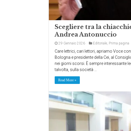
Scegliere tra la chiacchie
Andrea Antonuccio
29 Gennaio 2026
Editoriale
,
Prima pagina
Care lettrici, cari lettori, apriamo Voce c
Bologna e presidente della Cei, al Consigl
nei giorni scorsi. È sempre interessante l
talvolta, sulla società …
Read More »