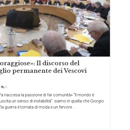
raggiose»: Il discorso del
glio permanente dei Vescovi
0
 Va riaccesa la passione di far comunità» “Il mondo è
cita un senso di instabilità”: siamo in quella che Giorgio
 “la guerra è tornata di moda e un fervore …