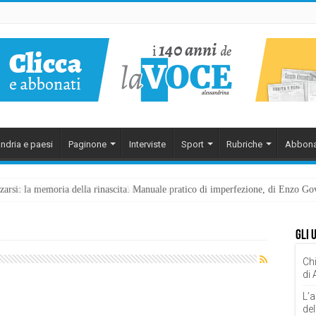
ndria e paesi
Paginone
Interviste
Sport
Rubriche
Abbona
ezzarsi: la memoria della rinascita. Manuale pratico di imperfezione, di Enzo G
Gli 
Chi
di
L’a
del