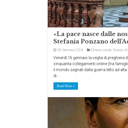
«La pace nasce dalle nos
Stefania Ponzano dell’A
28 Gennaio 2026
Chiesa Locale
,
Diocesi di
Venerdì 16 gennaio la veglia di preghiera 
cinquanta collegamenti online (tra famiglie
il mondo segnati dalla guerra letto ad alta
di …
Read More »