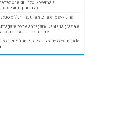
perfezione, di Enzo Governale
uindicesima puntata)
cetto e Martina, una storia che avvicina
fragare non è annegare: Dante, la grazia e
fatica di lasciarsi condurre
ntro Portofranco, dove lo studio cambia la
a