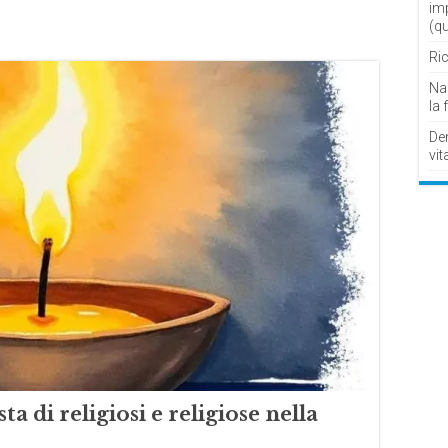
im
(q
Ric
Nau
la 
De
vit
ta di religiosi e religiose nella