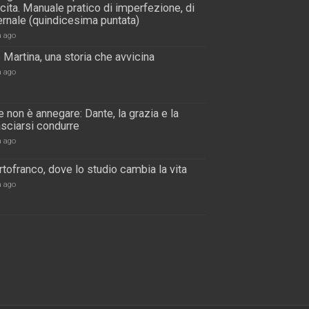
scita. Manuale pratico di imperfezione, di
rnale (quindicesima puntata)
a ago
 Martina, una storia che avvicina
a ago
 non è annegare: Dante, la grazia e la
lasciarsi condurre
a ago
tofranco, dove lo studio cambia la vita
a ago