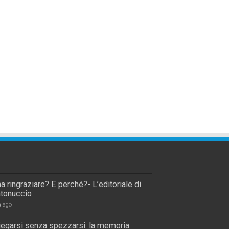
a ringraziare? E perché?- L’editoriale di
tonuccio
a ago
piegarsi senza spezzarsi: la memoria