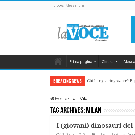
Diocesi Alessandria
Prima pagina
Chiesa
Alessa
Breaking News
Chi bisogna ringraziare? E 
L’arte di piegarsi senza sp
Home
/
Tag:
Milan
Tag Archives:
Milan
I (giovani) dinosauri del
11 Gennaio 2020
La Testa e la Pancia
,
Spor