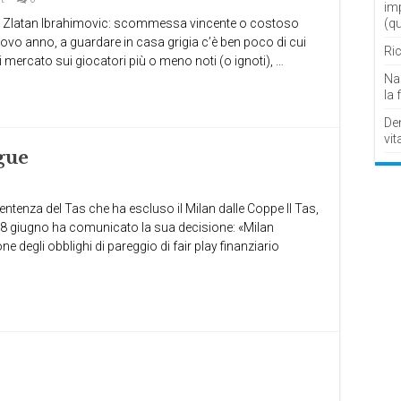
im
torna Zlatan Ibrahimovic: scommessa vincente o costoso
(q
nuovo anno, a guardare in casa grigia c’è ben poco di cui
Ric
 di mercato sui giocatori più o meno noti (o ignoti), …
Nau
la 
De
vit
gue
nza del Tas che ha escluso il Milan dalle Coppe Il Tas,
o 28 giugno ha comunicato la sua decisione: «Milan
degli obblighi di pareggio di fair play finanziario