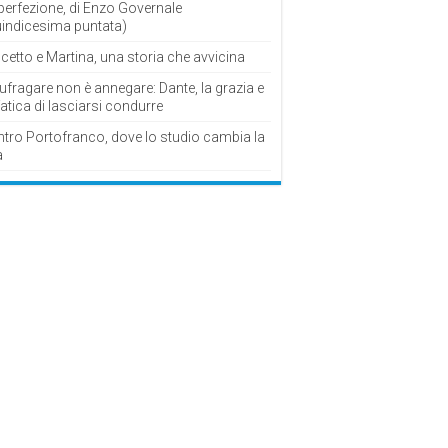
perfezione, di Enzo Governale
uindicesima puntata)
cetto e Martina, una storia che avvicina
fragare non è annegare: Dante, la grazia e
fatica di lasciarsi condurre
ntro Portofranco, dove lo studio cambia la
a