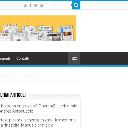
menti
Contatti
overnale (quindicesima puntata)
ultimi articoli
 bisogna ringraziare? E perché?- L’editoriale
 Andrea Antonuccio
rte di piegarsi senza spezzarsi: la memoria
la rinascita. Manuale pratico di