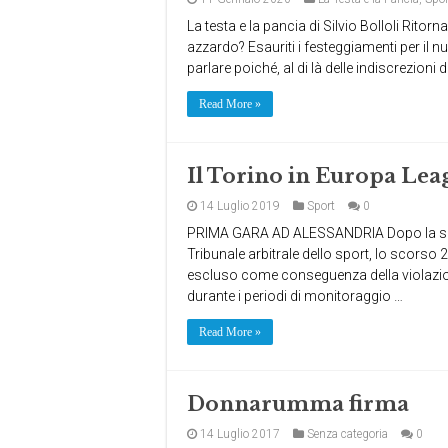
La testa e la pancia di Silvio Bolloli Ri
azzardo? Esauriti i festeggiamenti per il 
parlare poiché, al di là delle indiscrezioni
Read More »
Il Torino in Europa Lea
14 Luglio 2019
Sport
0
PRIMA GARA AD ALESSANDRIA Dopo la sente
Tribunale arbitrale dello sport, lo scors
escluso come conseguenza della violazione 
durante i periodi di monitoraggio …
Read More »
Donnarumma firma
14 Luglio 2017
Senza categoria
0