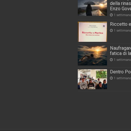
della rina
Enzo Gove
1 settiman
Riccetto e
1 settiman
Naufragare
fatica di 
1 settiman
Dentro Por
1 settiman