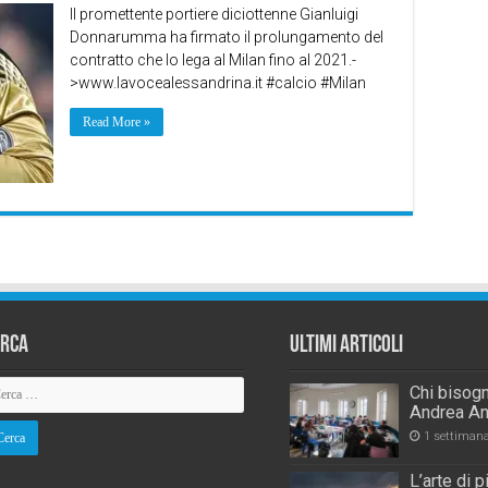
Il promettente portiere diciottenne Gianluigi
Donnarumma ha firmato il prolungamento del
contratto che lo lega al Milan fino al 2021.-
>www.lavocealessandrina.it #calcio #Milan
Read More »
erca
Ultimi Articoli
Chi bisogn
Andrea An
1 settiman
L’arte di 