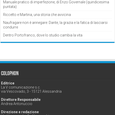
Manuale pratico di imperfezione, di Enzo Governale (quindicesima
puntata)
Riccetto e Martina, una storia che avvicina
Naufragare non è annegare: Dante, la grazia e la fatica di lasciarsi
condurre
Dentro Portofranco, dove lo studio cambia la vita
Colophon
Editrice
La V comunicazione s.c.
via Vescovado, 3 - 15121 Alessandria
Direttore Responsabile
Andrea Antonuccio
Direzione e redazione