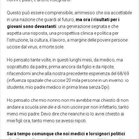
Questo può essere comprensibile, ammesso che sia accettabile
in una nazione che guardi al futuro,
ma ora i risultati per i
giovani sono devastanti
: una generazione segnata e che
aspetta una risposta, una prospettiva clinica e politica per
l’istruzione, la cultura, il lavoro, a margine delle povere persone
uccise dal virus, e morte sole.
Ho pensato tante volte, in questi lunghi mesi, da medico, ma
soprattutto da padre, prima ancora da figlio e da nipote,
rifacendomi anche alla nostra precedente esperienza del 68/69
(influenza spaziale che uccise 20 mila persone in un inverno: io
studente, mio padre medico in prima linea senza Dpi).
Ho pensato che mio nonno non mi avrebbe mai chiesto di non
andare a scuola
sine die
e di non uscire per non infettarlo, tanto
meno mio padre. Devo dire che neanche io lo avrei chiesto ai
miei figli ora, tanto meno se avessi nipoti.
Sarà tempo comunque che noi medici e lorsignori politici