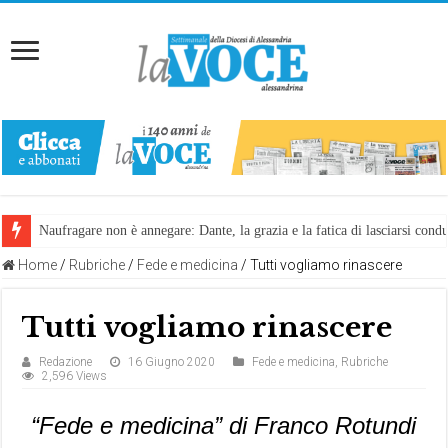
Naufragare non è annegare: Dante, la grazia e la fatica di lasciarsi cond
Home
/
Rubriche
/
Fede e medicina
/
Tutti vogliamo rinascere
Tutti vogliamo rinascere
Redazione
16 Giugno 2020
Fede e medicina
,
Rubriche
2,596 Views
“Fede e medicina” di Franco Rotundi