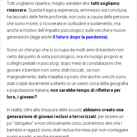
Tutti vogliamo ripartire; meglio sarebbe dire:
tutti vogliamo
rinascere.
Questa tragica esperienza, ammesso sia conclusa,
ha lasciato delle ferite profonde, non solo a causa delle persone
che sono morte, o ricoverate in solitudine e isolamento, ma
anche a motivo dell’impatto psicologico sulle vecchie e nuove
generazioni (
leggi anche
Il futuro dopo la pandemia
)
.
Sono un chirurgo che si occupa da molti anni di bambini non
certo dal punto di vista psicologico; ora mi rivolgo proprio ai
colleghi pediatri e psicologi: dopo mesi di constatazioni che
giovani e bambini non sono stati toccati , se non
marginalmente, dalla malattia e posto che anche i vecchi sono
stati colpiti duramente soltanto in un sesto circa della geografia
e popolazione italiana,
non sarebbe tempo di riflettere per
loro, i giovani?
In realtà, oltre alla chiusura delle scuole,
abbiamo creato una
generazione di giovani reclusi e terrorizzati
; per essere un
po’ “sbrigativi” e non clinicamente cinici, potremmo dire che i
bambini e ragazzi sono stati reclusi tre mesi per non contagiare
nonni e padri, e anche insegnanti.