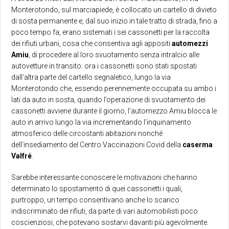
Monterotondo, sul marciapiede, è collocato un cartello di divieto
di sosta permanente e, dal suo inizio in tale tratto di strada, fino a
poco tempo fa, erano sistemati i sei cassonetti per la raccolta
dei rifiuti urbani, cosa che consentiva agli appositi
automezzi
Amiu
, di procedere al loro svuotamento senza intralcio alle
autovetture in transito: ora i cassonetti sono stati spostati
dall’altra parte del cartello segnaletico, lungo la via
Monterotondo che, essendo perennemente occupata su ambo i
lati da auto in sosta, quando l’operazione di svuotamento dei
cassonetti avviene durante il giorno, l’automezzo Amiu blocca le
auto in arrivo lungo la via incrementando l’inquinamento
atmosferico delle circostanti abitazioni nonché
dell’insediamento del Centro Vaccinazioni Covid della
caserma
Valfré
.
Sarebbe interessante conoscere le motivazioni che hanno
determinato lo spostamento di quei cassonetti i quali,
purtroppo, un tempo consentivano anche lo scarico
indiscriminato dei rifiuti, da parte di vari automobilisti poco
coscienziosi, che potevano sostarvi davanti più agevolmente.