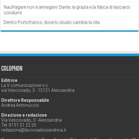
Naufragare non è annegare: Dante, la grazia e la fatica di lasciarsi
condurre
Dentro Portofranco, dove lo studio cambia la vita
Colophon
Editrice
La V comunicazione s.c.
via Vescovado, 3 - 15121 Alessandria
Direttore Responsabile
Andrea Antonuccio
Direzione e redazione
Via Vescovado, 3 - Alessandria
Tel. 0131 51 22 25
redazione@lavocealessandrina.it