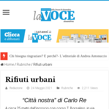
Chi bisogna ringraziare? E perché?- L’editoriale di Andrea Antonuccio
Home
/
Rubriche
/
Rifiuti urbani
Rifiuti urbani
Redazione
24 Maggio 2021
Rubriche
2,211 Views
“Città nostra” di Carlo Re
A circa 25 metri dall’incrocio con corso T. Borsalino, in via