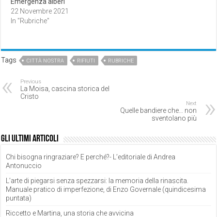
Emergenza alberi
22 Novembre 2021
In "Rubriche"
Tags
CITTÀ NOSTRA
RIFIUTI
RUBRICHE
Previous
La Moisa, cascina storica del
Cristo
Next
Quelle bandiere che… non
sventolano più
Gli ultimi articoli
Chi bisogna ringraziare? E perché?- L’editoriale di Andrea
Antonuccio
L’arte di piegarsi senza spezzarsi: la memoria della rinascita.
Manuale pratico di imperfezione, di Enzo Governale (quindicesima
puntata)
Riccetto e Martina, una storia che avvicina