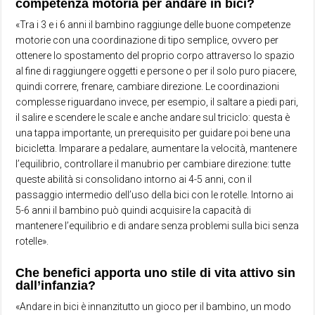
competenza motoria per andare in bici?
«Tra i 3 e i 6 anni il bambino raggiunge delle buone competenze
motorie con una coordinazione di tipo semplice, ovvero per
ottenere lo spostamento del proprio corpo attraverso lo spazio
al fine di raggiungere oggetti e persone o per il solo puro piacere,
quindi correre, frenare, cambiare direzione. Le coordinazioni
complesse riguardano invece, per esempio, il saltare a piedi pari,
il salire e scendere le scale e anche andare sul triciclo: questa è
una tappa importante, un prerequisito per guidare poi bene una
bicicletta. Imparare a pedalare, aumentare la velocità, mantenere
l’equilibrio, controllare il manubrio per cambiare direzione: tutte
queste abilità si consolidano intorno ai 4-5 anni, con il
passaggio intermedio dell’uso della bici con le rotelle. Intorno ai
5-6 anni il bambino può quindi acquisire la capacità di
mantenere l’equilibrio e di andare senza problemi sulla bici senza
rotelle».
Che benefici apporta uno stile di vita attivo sin
dall’infanzia?
«Andare in bici è innanzitutto un gioco per il bambino, un modo