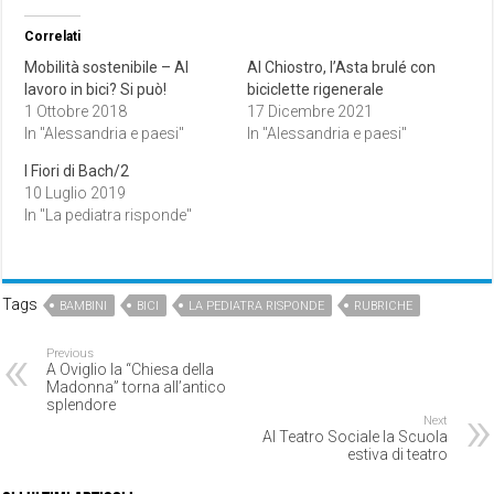
Correlati
Mobilità sostenibile – Al
Al Chiostro, l’Asta brulé con
lavoro in bici? Si può!
biciclette rigenerale
1 Ottobre 2018
17 Dicembre 2021
In "Alessandria e paesi"
In "Alessandria e paesi"
I Fiori di Bach/2
10 Luglio 2019
In "La pediatra risponde"
Tags
BAMBINI
BICI
LA PEDIATRA RISPONDE
RUBRICHE
Previous
A Oviglio la “Chiesa della
Madonna” torna all’antico
splendore
Next
Al Teatro Sociale la Scuola
estiva di teatro