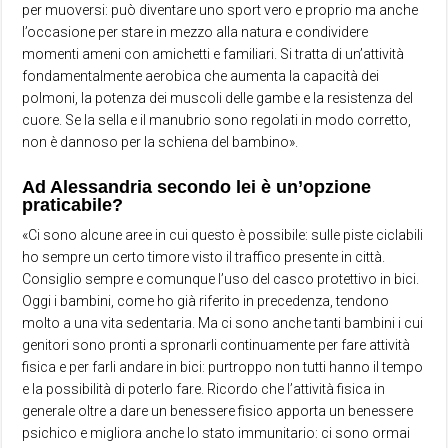
per muoversi: può diventare uno sport vero e proprio ma anche
l’occasione per stare in mezzo alla natura e condividere
momenti ameni con amichetti e familiari. Si tratta di un’attività
fondamentalmente aerobica che aumenta la capacità dei
polmoni, la potenza dei muscoli delle gambe e la resistenza del
cuore. Se la sella e il manubrio sono regolati in modo corretto,
non è dannoso per la schiena del bambino».
Ad Alessandria secondo lei è un’opzione
praticabile?
«Ci sono alcune aree in cui questo è possibile: sulle piste ciclabili
ho sempre un certo timore visto il traffico presente in città.
Consiglio sempre e comunque l’uso del casco protettivo in bici.
Oggi i bambini, come ho già riferito in precedenza, tendono
molto a una vita sedentaria. Ma ci sono anche tanti bambini i cui
genitori sono pronti a spronarli continuamente per fare attività
fisica e per farli andare in bici: purtroppo non tutti hanno il tempo
e la possibilità di poterlo fare. Ricordo che l’attività fisica in
generale oltre a dare un benessere fisico apporta un benessere
psichico e migliora anche lo stato immunitario: ci sono ormai