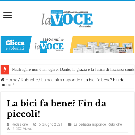
Naufragare non è annegare: Dante, la grazia e la fatica di lasciarsi cond
Home
/
Rubriche
/
La pediatra risponde
/
La bici fa bene? Fin da
piccoli!
La bici fa bene? Fin da
piccoli!
Redazione
6 Giugno 2021
La pediatra risponde
,
Rubriche
2,532 Views