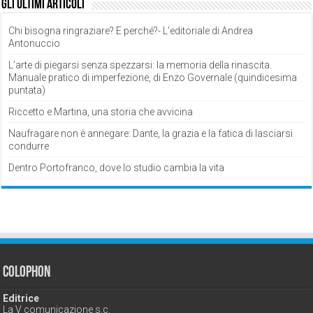
Gli ultimi articoli
Chi bisogna ringraziare? E perché?- L’editoriale di Andrea
Antonuccio
L’arte di piegarsi senza spezzarsi: la memoria della rinascita.
Manuale pratico di imperfezione, di Enzo Governale (quindicesima
puntata)
Riccetto e Martina, una storia che avvicina
Naufragare non è annegare: Dante, la grazia e la fatica di lasciarsi
condurre
Dentro Portofranco, dove lo studio cambia la vita
Colophon
Editrice
La V comunicazione s.c.