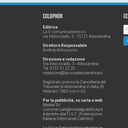
Colophon
C
Editrice
La V comunicazione s.c.
via Vescovado, 3 - 15121 Alessandria
Direttore Responsabile
Andrea Antonuccio
Direzione e redazione
Via Vescovado, 3 - Alessandria
Tel. 0131 51 22 25
redazione@lavocealessandrina.it
Registrato presso la Cancelleria del
Tribunale di Alessandria in data 26
febbraio 1963 con n. 62
Per la pubblicità, su carta e web
Medial Srl
commerciale@medialpubblicita.it
Aderente alla F.I.S.C. (Federazione
Italiana Settimanali Cattolici)
La Voce Alessandrina percepisce