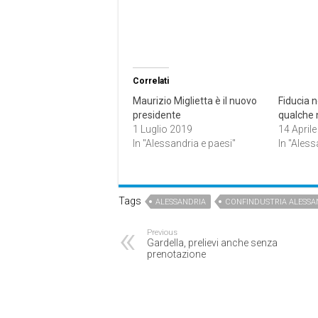
Correlati
Maurizio Miglietta è il nuovo
Fiducia n
presidente
qualche
1 Luglio 2019
14 April
In "Alessandria e paesi"
In "Aless
Tags
ALESSANDRIA
CONFINDUSTRIA ALESSA
Previous
Gardella, prelievi anche senza
prenotazione