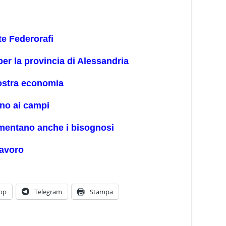
te Federorafi
per la provincia di Alessandria
nostra economia
ano ai campi
mentano anche i bisognosi
lavoro
pp
Telegram
Stampa