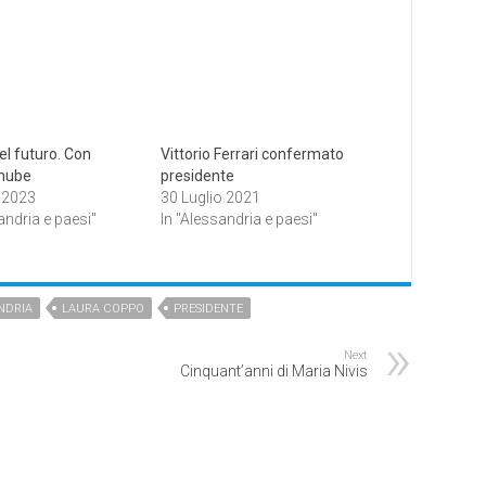
el futuro. Con
Vittorio Ferrari confermato
 nube
presidente
e 2023
30 Luglio 2021
andria e paesi"
In "Alessandria e paesi"
NDRIA
LAURA COPPO
PRESIDENTE
Next
Cinquant’anni di Maria Nivis