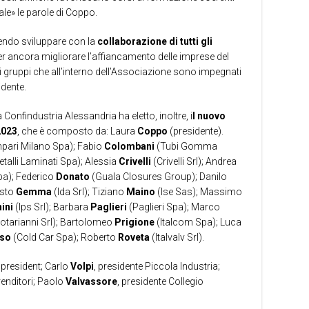
ale» le parole di Coppo.
endo sviluppare con la
collaborazione di tutti gli
er ancora migliorare l’affiancamento delle imprese del
si gruppi che all’interno dell’Associazione sono impegnati
idente.
Confindustria Alessandria ha eletto, inoltre, i
l nuovo
2023
, che è composto da: Laura
Coppo
(presidente).
pari Milano Spa); Fabio
Colombani
(Tubi Gomma
talli Laminati Spa); Alessia
Crivelli
(Crivelli Srl); Andrea
pa); Federico
Donato
(Guala Closures Group); Danilo
usto
Gemma
(Ida Srl); Tiziano
Maino
(Ise Sas); Massimo
ini
(Ips Srl); Barbara
Paglieri
(Paglieri Spa); Marco
otarianni Srl); Bartolomeo
Prigione
(Italcom Spa); Luca
so
(Cold Car Spa); Roberto
Roveta
(Italvalv Srl).
 president; Carlo
Volpi
, presidente Piccola Industria;
renditori; Paolo
Valvassore
, presidente Collegio