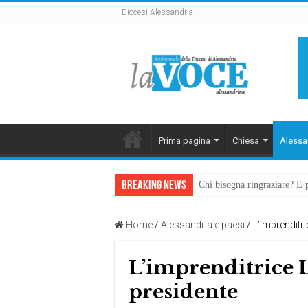
Diocesi Alessandria
Prima pagina
Chiesa
Alessa
Breaking News
Chi bisogna ringraziare? E 
L’arte di piegarsi senza sp
Home
/
Alessandria e paesi
/
L’imprenditr
L’imprenditrice 
presidente