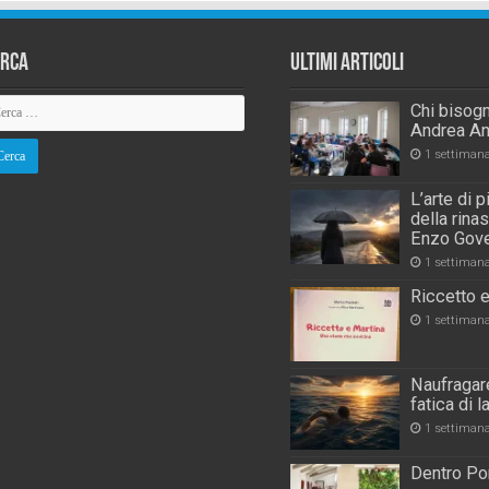
erca
Ultimi Articoli
Chi bisogn
Andrea An
1 settiman
L’arte di 
della rina
Enzo Gove
1 settiman
Riccetto e
1 settiman
Naufragare
fatica di 
1 settiman
Dentro Por