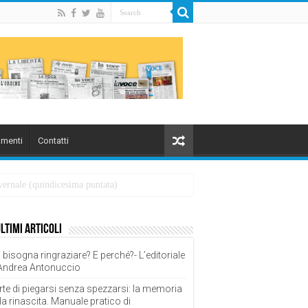
menti
Contatti
overnale (quindicesima puntata)
ultimi articoli
 bisogna ringraziare? E perché?- L’editoriale
 Andrea Antonuccio
rte di piegarsi senza spezzarsi: la memoria
la rinascita. Manuale pratico di