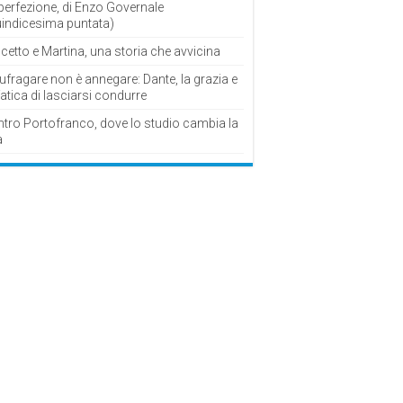
perfezione, di Enzo Governale
uindicesima puntata)
cetto e Martina, una storia che avvicina
fragare non è annegare: Dante, la grazia e
fatica di lasciarsi condurre
ntro Portofranco, dove lo studio cambia la
a