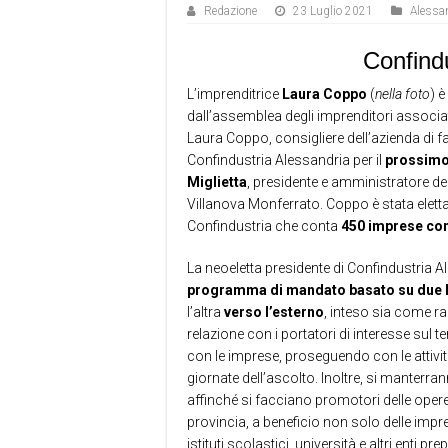
Redazione
23 Luglio 2021
Alessan
Confind
L’imprenditrice
Laura Coppo
(
nella foto
) è
dall’assemblea degli imprenditori associati s
Laura Coppo, consigliere dell’azienda di f
Confindustria Alessandria per il
prossimo
Miglietta
, presidente e amministratore d
Villanova Monferrato. Coppo è stata eletta
Confindustria che conta
450 imprese con
La neoeletta presidente di Confindustria Ale
programma di mandato basato su due 
l’altra
verso l’esterno
, inteso sia come ra
relazione con i portatori di interesse sul te
con le imprese, proseguendo con le attivit
giornate dell’ascolto. Inoltre, si manterrann
affinché si facciano promotori delle opere 
provincia, a beneficio non solo delle imp
istituti scolastici, università e altri enti