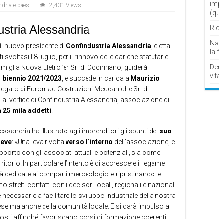
im
dria e paesi
2,431 Views
(q
ustria Alessandria
Ric
Nau
 il nuovo presidente di
Confindustria
Alessandria
, eletta
la 
voltasi l’8 luglio, per il rinnovo delle cariche statutarie.
De
amiglia Nuova Eletrofer Srl di Occimiano, guiderà
vit
 biennio 2021/2023
, e succede in carica a
Maurizio
elegato di Euromac Costruzioni Meccaniche Srl di
 al vertice di Confindustria Alessandria, associazione di
 25 mila addetti
.
ssandria ha illustrato agli imprenditori gli spunti del
suo
leve
: «Una leva rivolta
verso l’interno
dell’associazione, e
pporto con gli associati attuali e potenziali, sia come
rritorio. In particolare l’intento è di accrescere il legame
à dedicate ai comparti merceologici e ripristinando le
o stretti contatti con i decisori locali, regionali e nazionali
necessarie a facilitare lo sviluppo industriale della nostra
rese ma anche della comunità locale. E si darà impulso a
 preposti affinché favoriscano corsi di formazione coerenti