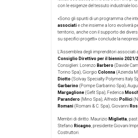
con le esigenze del tessuto industriale loc
«Sono gli spunti di un programma che int
associati
e che insieme a loro evolverà p
territorio, anche con il supporto dei diver
su specifici progetti» conclude la neopres
L’Assemblea degli imprenditori associati a 
Consiglio Direttivo per il biennio 2021/
Consiglieri: Lorenzo
Barbero
(Davide Cam
Torino Spa); Giorgio
Colonna
(Azienda Me
Diotto
(Solvay Specialty Polymers Italy S
Garbarino
(Pompe Garbarino Spa); Aug
Margaglione
(Gefit Spa); Federica
Mosch
Parandero
(Mino Spa); Alfredo
Pollici
(N
Romani
(Romani & C. Spa); Giovanni
Ros
Membri di diritto: Maurizio
Miglietta
, past
Stefano
Ricagno
, presidente Giovani Imp
Costruttori.