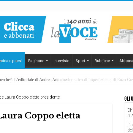
ndria e paesi
Paginone
Interviste
Sport
Rubriche
Abbona
perché?- L’editoriale di Andrea Antonuccio
ezzarsi: la memoria della rinascita. Manuale pratico di imperfezione, di Enzo G
ice Laura Coppo eletta presidente
Gli 
Chi
Laura Coppo eletta
di
L’a
del