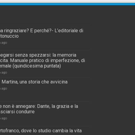
a ringraziare? E perché?- L’editoriale di
tonuccio
a ago
piegarsi senza spezzarsi: la memoria
scita. Manuale pratico di imperfezione, di
rnale (quindicesima puntata)
a ago
 Martina, una storia che avvicina
a ago
 non è annegare: Dante, la grazia e la
lasciarsi condurre
a ago
tofranco, dove lo studio cambia la vita