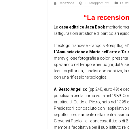
Redazione
30 Maggio 2022
La re
“La recension
La
casa editrice Jaca Book
meritoriament
raffigurazioni artistiche di particolari episo
Il teologo francese François Bœspflug e l
L’Annunciazione a Maria nell’arte d’Ori
meravigliose fotografie a colori, presenta 
spaziando nel tempo e nei luoghi, dal V 
tecnica pittorica, l’analisi compositiva, la
con una riflessione teologica.
Al Beato Angelico
(pp 240, euro 49) è ded
pubblicata per la prima volta nel 1989. Con
artistica di Guido di Pietro, nato nel 1395 
Predicatori, conosciuto con l’appellativo 
sepolto, precisamente nella centralissima
Giovanni Paolo II gli concesse il titolo di
memoria facoltativa per il suo istituto rel