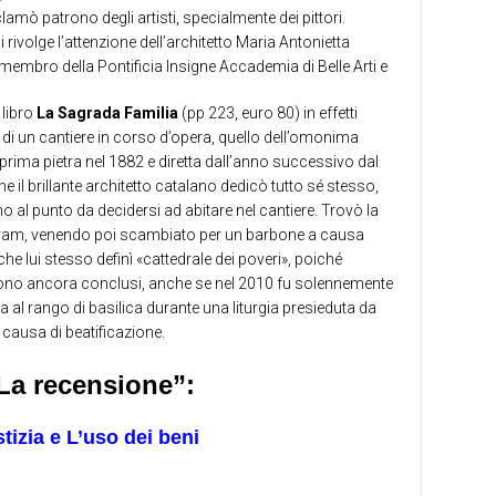
mò patrono degli artisti, specialmente dei pittori.
volge l’attenzione dell’architetto Maria Antonietta
 membro della Pontificia Insigne Accademia di Belle Arti e
 libro
La Sagrada Familia
(pp 223, euro 80) in effetti
de di un cantiere in corso d’opera, quello dell’omonima
 prima pietra nel 1882 e diretta dall’anno successivo dal
 il brillante architetto catalano dedicò tutto sé stesso,
o al punto da decidersi ad abitare nel cantiere. Trovò la
 tram, venendo poi scambiato per un barbone a causa
a che lui stesso definì «cattedrale dei poveri», poiché
 sono ancora conclusi, anche se nel 2010 fu solennemente
a al rango di basilica durante una liturgia presieduta da
 causa di beatificazione.
 “La recensione”:
tizia e L’uso dei beni