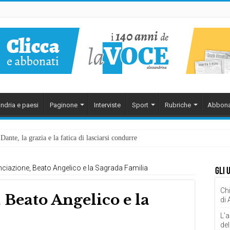
ndria e paesi
Paginone
Interviste
Sport
Rubriche
Abbona
ante, la grazia e la fatica di lasciarsi condurre
ciazione, Beato Angelico e la Sagrada Familia
Gli 
Chi
Beato Angelico e la
di
L’a
del