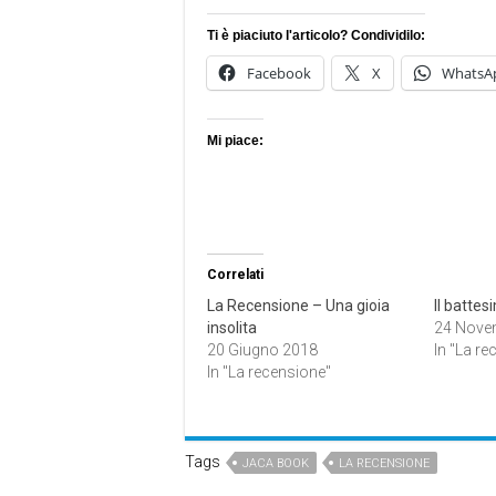
Ti è piaciuto l'articolo? Condividilo:
Facebook
X
WhatsA
Mi piace:
Correlati
La Recensione – Una gioia
Il battes
insolita
24 Nove
20 Giugno 2018
In "La re
In "La recensione"
Tags
JACA BOOK
LA RECENSIONE