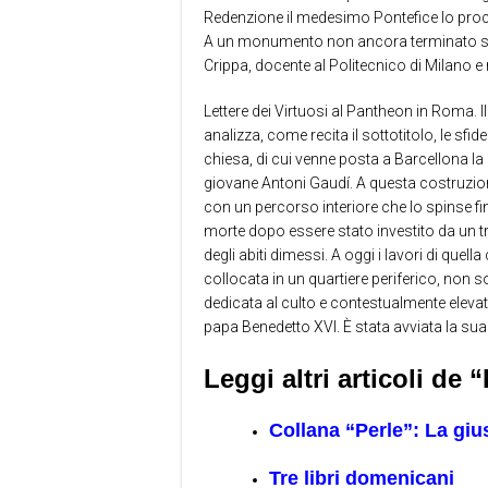
Redenzione il medesimo Pontefice lo procla
A un monumento non ancora terminato si ri
Crippa, docente al Politecnico di Milano e
Lettere dei Virtuosi al Pantheon in Roma. Il
analizza, come recita il sottotitolo, le sfi
chiesa, di cui venne posta a Barcellona la
giovane Antoni Gaudí. A questa costruzione
con un percorso interiore che lo spinse fin
morte dopo essere stato investito da un
degli abiti dimessi. A oggi i lavori di quell
collocata in un quartiere periferico, non
dedicata al culto e contestualmente elevat
papa Benedetto XVI. È stata avviata la sua
Leggi altri articoli de
Collana “Perle”: La gius
Tre libri domenicani