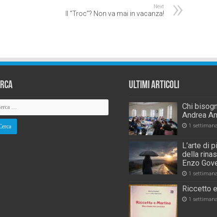
Next
Il “Troc”? Non va mai in vacanza!
erca
Ultimi Articoli
Chi bisogn
Andrea An
1 settiman
L’arte di 
della rina
Enzo Gove
1 settiman
Riccetto e
1 settiman