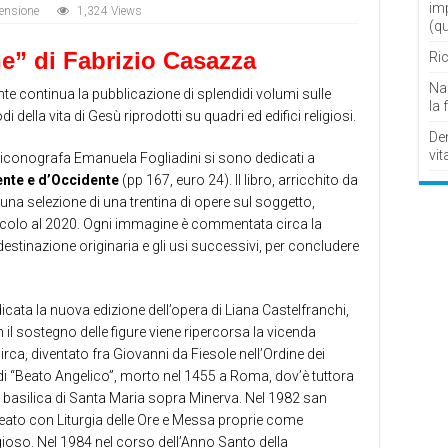
im
censione
1,324 Views
(q
e” di Fabrizio Casazza
Ric
Nau
e continua la pubblicazione di splendidi volumi sulle
la 
di della vita di Gesù riprodotti su quadri ed edifici religiosi.
De
vit
’iconografa Emanuela Fogliadini si sono dedicati a
ente e d’Occidente
(pp 167, euro 24). Il libro, arricchito da
una selezione di una trentina di opere sul soggetto,
secolo al 2020. Ogni immagine è commentata circa la
 destinazione originaria e gli usi successivi, per concludere
icata la nuova edizione dell’opera di Liana Castelfranchi,
 il sostegno delle figure viene ripercorsa la vicenda
circa, diventato fra Giovanni da Fiesole nell’Ordine dei
di “Beato Angelico”, morto nel 1455 a Roma, dov’è tuttora
 basilica di Santa Maria sopra Minerva. Nel 1982 san
 Beato con Liturgia delle Ore e Messa proprie come
igioso. Nel 1984 nel corso dell’Anno Santo della