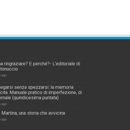
a ringraziare? E perché?- L’editoriale di
tonuccio
a ago
piegarsi senza spezzarsi: la memoria
scita. Manuale pratico di imperfezione, di
rnale (quindicesima puntata)
a ago
 Martina, una storia che avvicina
a ago