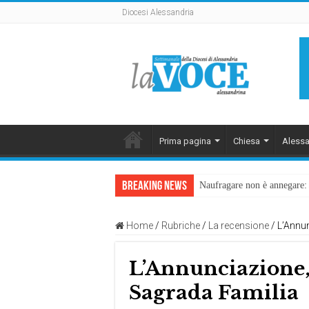
Diocesi Alessandria
Prima pagina
Chiesa
Alessa
Breaking News
Naufragare non è annegare: D
Home
/
Rubriche
/
La recensione
/
L’Annun
L’Annunciazione, 
Sagrada Familia