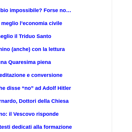
ubio impossibile? Forse no…
 meglio l’economia civile
meglio il Triduo Santo
no (anche) con la lettura
 una Quaresima piena
editazione e conversione
he disse “no” ad Adolf Hitler
nardo, Dottori della Chiesa
o: il Vescovo risponde
sti dedicati alla formazione