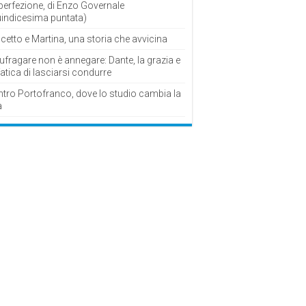
perfezione, di Enzo Governale
uindicesima puntata)
cetto e Martina, una storia che avvicina
fragare non è annegare: Dante, la grazia e
fatica di lasciarsi condurre
ntro Portofranco, dove lo studio cambia la
a