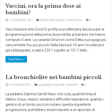
Vaccini, ora la prima dose ai
bambini?
10 Dicembre 2021
Alessandria e paesi
,
Coronavirus
0
Vaccinazione anti-Covid Si profila una settimana decisiva per la
programmazione della prima dose ridotta ai bambini che hanno
compiuto 5 anni. La variante Omicron come Delta si propaga più
velocemente fra i più piccoli. Nella fascia 6-10 anni l’incidenza è
già raddoppiata, e sale a 220.1 rispetto ai 131.7 della …
Read More »
La bronchiolite nei bambini piccoli
4 Dicembre 2021
La pediatra risponde
,
Rubriche
0
La pediatra Sabrina Camilli Naso che cola, qualche linea di
febbre, tosse, respiro sibilante e difficoltà respiratoria: quando i
genitori di un bimbo piccolo notano questa inquietante
progressione, potrebbero essere davanti a un episodio di