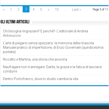
3
«
1
2
4
5
»
10
...
Last »
Page 3 of 11
Gli ultimi articoli
Chi bisogna ringraziare? E perché?- L’editoriale di Andrea
Antonuccio
L’arte di piegarsi senza spezzarsi: la memoria della rinascita.
Manuale pratico di imperfezione, di Enzo Governale (quindicesima
puntata)
Riccetto e Martina, una storia che avvicina
Naufragare non è annegare: Dante, la grazia e la fatica di lasciarsi
condurre
Dentro Portofranco, dove lo studio cambia la vita