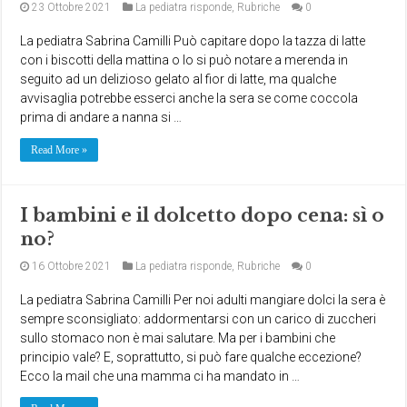
23 Ottobre 2021
La pediatra risponde
,
Rubriche
0
La pediatra Sabrina Camilli Può capitare dopo la tazza di latte
con i biscotti della mattina o lo si può notare a merenda in
seguito ad un delizioso gelato al fior di latte, ma qualche
avvisaglia potrebbe esserci anche la sera se come coccola
prima di andare a nanna si …
Read More »
I bambini e il dolcetto dopo cena: sì o
no?
16 Ottobre 2021
La pediatra risponde
,
Rubriche
0
La pediatra Sabrina Camilli Per noi adulti mangiare dolci la sera è
sempre sconsigliato: addormentarsi con un carico di zuccheri
sullo stomaco non è mai salutare. Ma per i bambini che
principio vale? E, soprattutto, si può fare qualche eccezione?
Ecco la mail che una mamma ci ha mandato in …