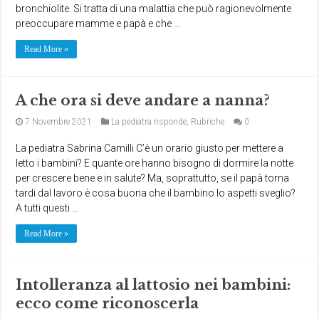
bronchiolite. Si tratta di una malattia che può ragionevolmente
preoccupare mamme e papà e che …
Read More »
A che ora si deve andare a nanna?
7 Novembre 2021
La pediatra risponde
,
Rubriche
0
La pediatra Sabrina Camilli C’è un orario giusto per mettere a
letto i bambini? E quante ore hanno bisogno di dormire la notte
per crescere bene e in salute? Ma, soprattutto, se il papà torna
tardi dal lavoro è cosa buona che il bambino lo aspetti sveglio?
A tutti questi …
Read More »
Intolleranza al lattosio nei bambini:
ecco come riconoscerla