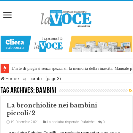
L’arte di piegarsi senza spezzarsi: la memoria della rinascita. Manuale
Home
/
Tag:
bambini
(page 3)
Tag Archives:
bambini
La bronchiolite nei bambini
piccoli/2
19 Dicembre 2021
La pediatra risponde
,
Rubriche
0
La pediatra Sabrina Camilli Una malattia respiratoria acuta del